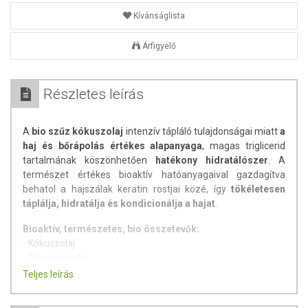
Kívánságlista
Árfigyelő
Részletes leírás
A
bio szűz kókuszolaj
intenzív tápláló tulajdonságai miatt
a
haj és bőrápolás értékes alapanyaga
, magas triglicerid
tartalmának köszönhetően
hatékony hidratálószer
. A
természet értékes bioaktív hatóanyagaival gazdagítva
behatol a hajszálak keratin rostjai közé, így
tökéletesen
táplálja, hidratálja és kondicionálja a hajat
.
Bioaktív, természetes, bio összetevők:
- Kókuszolaj
- Citromhéj olaj
- Kókusz kivonat
Teljes leírás
- Aloe vera
- Papaya kivonat