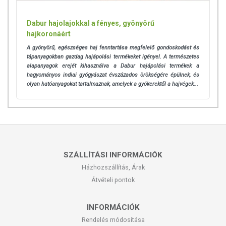
Dabur hajolajokkal a fényes, gyönyörű
hajkoronáért
A gyönyörű, egészséges haj fenntartása megfelelő gondoskodást és
tápanyagokban gazdag hajápolási termékeket igényel.
A természetes
alapanyagok erejét kihasználva a Dabur hajápolási termékek a
hagyományos indiai gyógyászat évszázados örökségére épülnek, és
olyan hatóanyagokat tartalmaznak, amelyek a gyökerektől a hajvégek...
SZÁLLÍTÁSI INFORMÁCIÓK
Házhozszállítás, Árak
Átvételi pontok
INFORMÁCIÓK
Rendelés módosítása