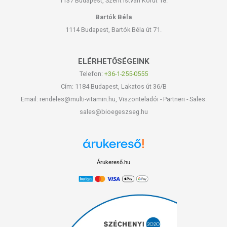
1137 Budapest, Szent István Körút 18.
Bartók Béla
1114 Budapest, Bartók Béla út 71.
ELÉRHETŐSÉGEINK
Telefon:
+36-1-255-0555
Cím: 1184 Budapest, Lakatos út 36/B
Email: rendeles@multi-vitamin.hu, Viszonteladói - Partneri - Sales:
sales@bioegeszseg.hu
Árukereső.hu