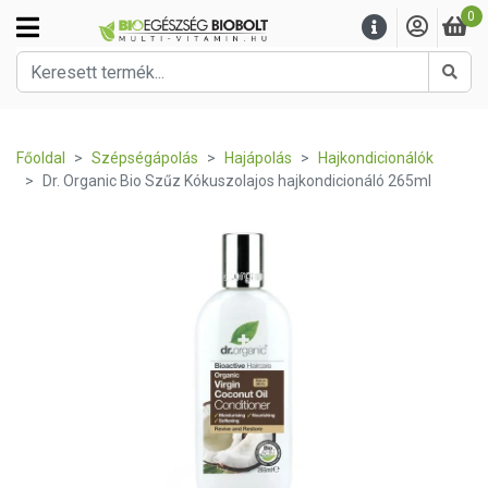
0
Kere
Főoldal
Szépségápolás
Hajápolás
Hajkondicionálók
Dr. Organic Bio Szűz Kókuszolajos hajkondicionáló 265ml