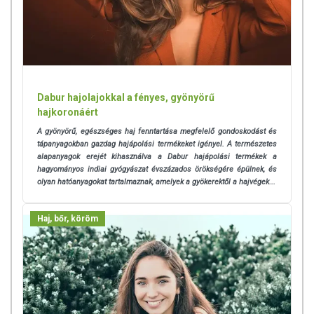
bármelyikére érzékeny vagy allergiás! Ha kiütés jelentkezik,
függessze fel a használatát! Gyermekektől elzárva tartandó.
Dabur hajolajokkal a fényes, gyönyörű
hajkoronáért
A gyönyörű, egészséges haj fenntartása megfelelő gondoskodást és
tápanyagokban gazdag hajápolási termékeket igényel.
A természetes
alapanyagok erejét kihasználva a Dabur hajápolási termékek a
hagyományos indiai gyógyászat évszázados örökségére épülnek, és
olyan hatóanyagokat tartalmaznak, amelyek a gyökerektől a hajvégek...
Haj, bőr, köröm