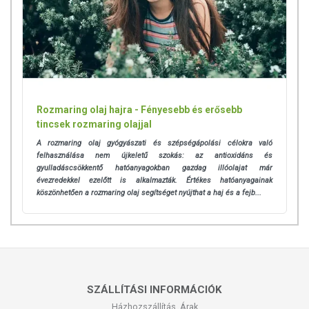
Rozmaring olaj hajra - Fényesebb és erősebb
tincsek rozmaring olajjal
A rozmaring olaj gyógyászati és szépségápolási
célokra való
felhasználása nem újkeletű szokás: az antioxidáns és
gyulladáscsökkentő hatóanyagokban gazdag illóolajat már
évezredekkel ezelőtt is alkalmazták. Értékes hatóanyagainak
köszönhetően a rozmaring olaj segítséget nyújthat a haj és a fejb...
SZÁLLÍTÁSI INFORMÁCIÓK
Házhozszállítás, Árak