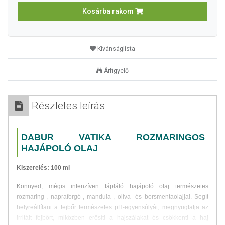
Kosárba rakom
Kívánságlista
Árfigyelő
Részletes leírás
DABUR VATIKA ROZMARINGOS
HAJÁPOLÓ OLAJ
Kiszerelés: 100 ml
Könnyed, mégis intenzíven tápláló hajápoló olaj természetes
rozmaring-, napraforgó-, mandula-, olíva- és borsmentaolajjal. Segít
helyreállítani a fejbőr természetes pH-egyensúlyát, megnyugtatja az
irritált fejbőrt, miközben erősíti a hajszálakat és csökkenti a haj