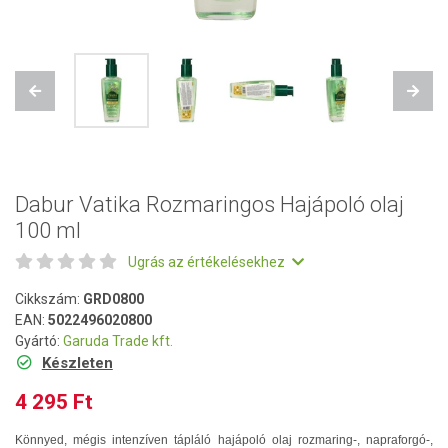
Previous
Next
Dabur Vatika Rozmaringos Hajápoló olaj
100 ml
Ugrás az értékelésekhez
Cikkszám:
GRD0800
EAN:
5022496020800
Gyártó:
Garuda Trade kft.
Készleten
4 295 Ft
Könnyed, mégis intenzíven tápláló hajápoló olaj rozmaring-, napraforgó-,