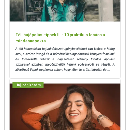
Tárolás:
Hűvös, napfénytől védett helyen.
Forgalmazza:
Garuda Trade Kft.
Származási ország:
Egyesült Arab Emírségek
Téli hajápolási tippek II. - 10 praktikus tanács a
mindennapokra
Az oldalunkon lévő adatokat folyamatosan frissítjük, törekszünk arra,
A téli hónapokban hajunk fokozott igénybevételnek van kitéve: a hideg
hogy naprakészek legyenek. Szeretnénk felhívni azonban a figyelmet,
szél, a száraz levegő és a hőmérséklet-ingadozások könnyen feszültté
hogy ennek ellenére a webshopon szereplő adatok (beleértve a
és töredezetté tehetik a hajszálakat. Néhány tudatos ápolási
termékfotókat, tápérték-, összetétel-, és allergén információkat is) csak
szokással azonban megőrizhetjük hajunk egészségét és fényét. A
tájékoztató jellegűek, a tényleges értékek eltérhetnek az élelmiszerek
következő tippek segítenek abban, hogy télen is erős, hidratált és ...
természetéből adódóan. A friss, aktuális információkat a termékek
csomagolásán találják meg.
Haj, bőr, köröm
A termék belső fogyasztásra nem alkalmas. A termék nem gyógyít
betegségeket. A termék nem az orvosi kezelés helyettesítésére
alkalmas. Betegség esetén használatát beszélje meg
kezelőorvosával! Kerülni kell a szembejutást. Az ajánlott napi
alkalmazási mennyiséget ne lépje túl! Ne használja irritált vagy sérült
bőrfelületen! Ne használja a készítményt, ha az összetevők