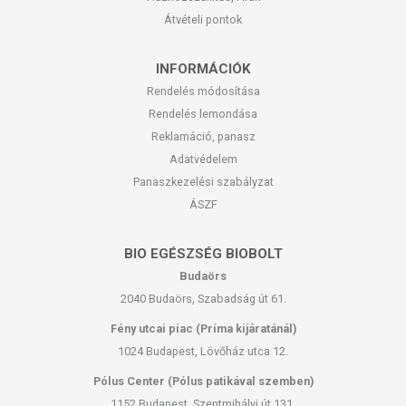
Átvételi pontok
INFORMÁCIÓK
Rendelés módosítása
Rendelés lemondása
Reklamáció, panasz
Adatvédelem
Panaszkezelési szabályzat
ÁSZF
BIO EGÉSZSÉG BIOBOLT
Budaörs
2040 Budaörs, Szabadság út 61.
Fény utcai piac (Príma kijáratánál)
1024 Budapest, Lövőház utca 12.
Pólus Center (Pólus patikával szemben)
1152 Budapest, Szentmihályi út 131.