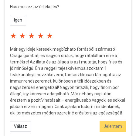
anyagokkal való véletlen szennyeződés ne történjen. A termék nem
Hasznos ez az értékelés?
szerepel a géntechnológiával módosított élelmiszerekről és
takarmányokról szóló 1829/2003/EK és 1830/2003/EK rendeletekben.
Igen
ROVARIRTÓK
A termék megfelel a 834/2007/EK tanácsi rendeletben (és az azt
követő módosításokban) meghatározott követelményeknek. Szintén
Már egy ideje keresek megbízható forrásból származó
megfelel a Soil Association szigorú ökológiai gazdálkodási
Chaga gombát, és nagyon örülök, hogy rátaláltam erre a
szabványainak. A gyártási folyamat során a termék és a
termékre! Az illata és az állaga is azt mutatja, hogy friss és
csomagolóanyag nem érintkezik peszticidekkel vagy növényvédőszer-
jó minőségű. Én a reggeli tejeskávémba szoktam 1
maradványokkal. Peszticideket nem tárolnak a helyszínen és nem
teáskanálnyit hozzákeverni, fantasztikusan támogatta az
használják a gyártási vagy raktározási területeken.
immunrendszeremet, különösen a téli időszakban és
SUGÁRZÁS
nagyszerűen energetizál! Nagyon tetszik, hogy finom por
állagú, így könnyen adagolható. Már néhány nap után
A termék nem besugárzott és megfelel az EU 1999/3/EC rendeletének.
éreztem a pozitív hatásait – energikusabb vagyok, és sokkal
jobban érzem magam. Csak ajánlani tudom mindenkinek,
BSE NYILATKOZAT
aki természetes módon szeretné erősíteni az egészségét!
A termék kizárólag növényi eredetű és nem tartalmaz állati eredetű
Válasz
Jelentem
összetevőket. Nem állati eredetű és nem került kapcsolatba állati
eredetű összetevőkkel.