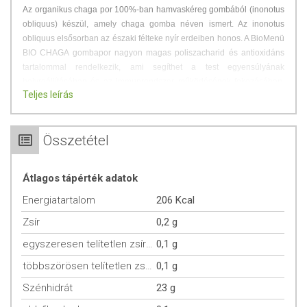
Az organikus chaga por 100%-ban hamvaskéreg gombából (inonotus
obliquus) készül, amely chaga gomba néven ismert. Az inonotus
obliquus elsősorban az északi félteke nyír erdeiben honos. A BioMenü
BIO CHAGA gombapor nagyon magas poliszacharid és antioxidáns
tartalommal rendelkezik, ami segíthet a test egyensúlyának
helyreállításában és az immunrendszer működésének fokozásában.
Teljes leírás
Keverjük össze a kívánt smoothie-val vagy gyümölcslével, vagy
egyszerűen adjuk hozzá egy csésze forró vízhez, mint az instant teát.
Bio; Vegán; Természetes anyagokból; Nem besugárzott; Mesterséges
Összetétel
ízesítőmentes; Mesterséges színezékmentes; Tartósítószermentes;
BSE/TSE mentes; GMO mentes; Hozzáadott cukrot nem tartalmaz;
Átlagos tápérték adatok
Allergénmentes; Zsírmentes; Telített zsírtól mentes; Cukormentes;
Élelmi rostban gazdag; Hozzáadott nátriumot/sót nem tartalmaz
Energiatartalom
206 Kcal
Zsír
0,2 g
ADAGOLÁS, JAVASOLT FELHASZNÁLÁS,
TÁROLÁS
egyszeresen telítetlen zsírsavak
0,1 g
többszörösen telítetlen zsírsavak
0,1 g
Egy adag = 1/2-1 teáskanál
1 adag naponta
Szénhidrát
23 g