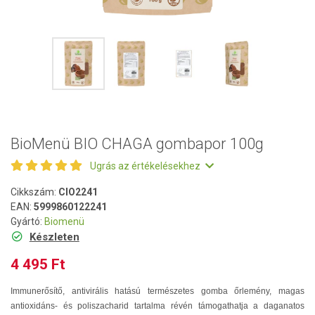
BioMenü BIO CHAGA gombapor 100g
Ugrás az értékelésekhez
Cikkszám:
CIO2241
EAN:
5999860122241
Gyártó:
Biomenü
Készleten
4 495 Ft
Immunerősítő, antivirális hatású természetes gomba őrlemény, magas
antioxidáns- és poliszacharid tartalma révén támogathatja a daganatos