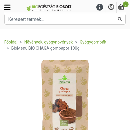
0
Kere
Főoldal
Növények, gyógynövények
Gyógygombák
BioMenü BIO CHAGA gombapor 100g