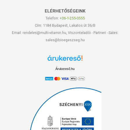
ELÉRHETŐSÉGEINK
Telefon:
+36-1-255-0555
Cím: 1184 Budapest, Lakatos út 36/B
Email: rendeles@multi-vitamin.hu, Viszonteladói - Partneri - Sales:
sales@bioegeszseg.hu
Árukereső.hu