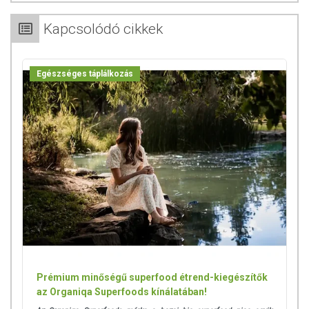
OLDÓSZEREK
Kapcsolódó cikkek
A gyártási folyamat során oldószerhasználat nem történt.
NEMKÍVÁNATOS ANYAGOK SZINTJE
Egészséges táplálkozás
A termék szigorúan ellenőrzött gyártási folyamata biztosítja, hogy a
nemkívánatos anyagok (nehézfémek, PAH, mikotoxinok stb.) szintje az
uniós jogszabályok által meghatározott határérték alatt maradjon
(2073/2005/EK, 1881/2006/EK rendelet és módosításai), beleértve az
EFSA által az élelmiszer-szennyező anyagokra vonatkozó
ajánlásokat.
ÁLLATKÍSÉRLETI NYILATKOZAT
A termékkel kapcsolatban semmilyen állatkísérlet nem történt.
Az oldalunkon lévő adatokat folyamatosan frissítjük, törekszünk arra,
hogy naprakészek legyenek. Szeretnénk felhívni azonban a figyelmet,
Prémium minőségű superfood étrend-kiegészítők
hogy ennek ellenére a webshopon szereplő adatok (beleértve a
az Organiqa Superfoods kínálatában!
termékfotókat, tápérték-, összetétel-, és allergén információkat is) csak