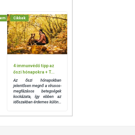
lem
Cikkek
4 immunvédő tipp az
őszi hónapokra + T...
Az őszi hónapokban
jelentősen megnő a vírusos-
megfázásos betegségek
kockázata, így ebben az
időszakban érdemes külön...