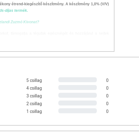
yékony étrend-kiegészítő készítmény. A készítmény 1,0% (V/V)
s-díjas termék.
Izlandi Zuzmó Kivonat?
orkot, támogatja a légutak egészségét és hozzájárul a sejtek
hez.
i Zuzmó Kivonatot?
 3 x 5 ml. Mellékelt adagolópohárral kimérhető.
5 csillag
0
4 csillag
0
3 csillag
0
ata (Cetraria islandica - EU), színezék (karamell), édesítőszerek
2 csillag
0
(szorbinsav).
1 csillag
0
 (3 x 15 ml):
Izlandi zuzmó vizes-alkoholos kivonata: 2,3 g.
k (3 x 5 ml):
Izlandi zuzmó vizes-alkoholos kivonata: 0,8 g.