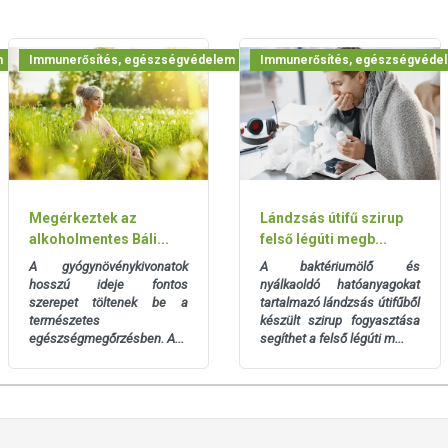
zett hónap végéig (hónap, év). Felbontás után lehetőség szerint
m
Immunerősítés, egészségvédelem
Immunerősítés, egészségvéde
ett, száraz helyen.
 európai uniós szabályozás szerint élelmiszereknek minősülnek,
Megérkeztek az
Lándzsás útifű szirup
zítését szolgálják, és koncentrált formában tartalmaznak
alkoholmentes Báli...
felső légúti megb...
k kedvező élettani hatással rendelkezhetnek, amely egyénenként
A gyógynövénykivonatok
A baktériumölő és
k, és reklámozásuk során nem engedélyezett a készítményeknek
hosszú ideje fontos
nyálkaoldó hatóanyagokat
 tulajdonítani.
szerepet töltenek be a
tartalmazó lándzsás útifűből
természetes
készült szirup fogyasztása
egészségmegőrzésben. A...
segíthet a felső légúti m...