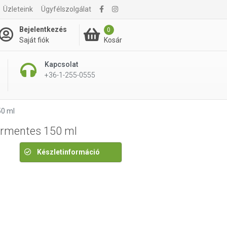
1 615 Ft
Üzleteink
Ügyfélszolgálat
1 935 Ft
Bejelentkezés
0
Kosár
Saját fiók
Kapcsolat
+36-1-255-0555
50 ml
ormentes 150 ml
Készletinformáció