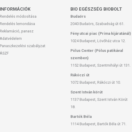
INFORMÁCIÓK
BIO EGÉSZSÉG BIOBOLT
Rendelés módosítása
Budaörs
Rendelés lemondása
2040 Budaörs, Szabadság út 61.
Reklamáció, panasz
Fény utcai piac (Príma kijáratánál)
Adatvédelem
1024 Budapest, Lövőház utca 12.
Panaszkezelési szabályzat
Pólus Center (Pólus patikával
ÁSZF
szemben)
1152 Budapest, Szentmihályi út 131.
Rákóczi út
1072 Budapest, Rákóczi út 10.
Szent István körút
1137 Budapest, Szent István Körút
18.
Bartók Béla
1114 Budapest, Bartók Béla út 71.