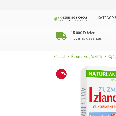
Naturland Izlandi zuzmó cuk
KATEGÓRI
15.000 Ft felett
ingyenes kiszállítás
Főoldal
Étrend-kiegészítők
Gyóg
-17%