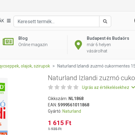
ormentes 150 ml
ÁK
Keresés
Blog
Budapest és Budaörs
Online magazin
már 6 helyen
vásárolhat
ycseppek, olajok, szirupok
Naturland Izlandi zuzmó cukormentes 1
Naturland Izlandi zuzmó cuk
Ugrás az értékelésekhez
Cikkszám:
NL1868
EAN:
5999561011868
Gyártó:
Naturland
1 615 Ft
1 935 Ft