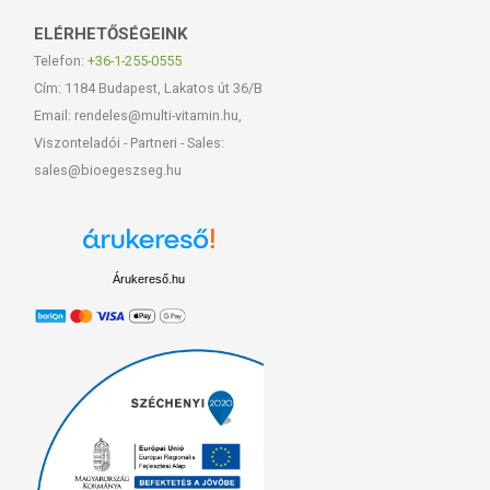
ELÉRHETŐSÉGEINK
Telefon:
+36-1-255-0555
Cím: 1184 Budapest, Lakatos út 36/B
Email: rendeles@multi-vitamin.hu,
Viszonteladói - Partneri - Sales:
sales@bioegeszseg.hu
Árukereső.hu