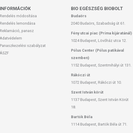
INFORMÁCIÓK
BIO EGÉSZSÉG BIOBOLT
Rendelés módosítása
Budaörs
 európai uniós szabályozás szerint élelmiszereknek minősülnek,
Rendelés lemondása
2040 Budaörs, Szabadság út 61.
zítését szolgálják, és koncentrált formában tartalmaznak
Reklamáció, panasz
Fény utcai piac (Príma kijáratánál)
k kedvező élettani hatással rendelkezhetnek, amely egyénenként
Adatvédelem
1024 Budapest, Lövőház utca 12.
k, és reklámozásuk során nem engedélyezett a készítményeknek
Panaszkezelési szabályzat
 tulajdonítani.
Pólus Center (Pólus patikával
ÁSZF
szemben)
ozott, vegyes étrendet és az egészséges életmódot!
rmék nem az orvosi kezelés helyettesítésére alkalmas! Betegség
1152 Budapest, Szentmihályi út 131.
vosával. Az ajánlott napi fogyasztási mennyiséget ne lépje túl!
Rákóczi út
ők bármelyikére érzékeny vagy allergiás! Kisgyermektől elzárva
1072 Budapest, Rákóczi út 10.
Szent István körút
1137 Budapest, Szent István Körút
18.
Bartók Béla
1114 Budapest, Bartók Béla út 71.