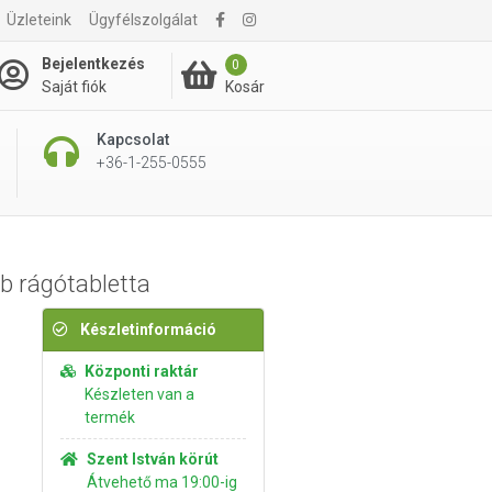
Üzleteink
Ügyfélszolgálat
8 360 Ft
Kosárba rakom
Bejelentkezés
0
Kosár
Saját fiók
Kapcsolat
+36-1-255-0555
 rágótabletta
Készletinformáció
Központi raktár
Készleten van a
termék
Szent István körút
Átvehető ma 19:00-ig