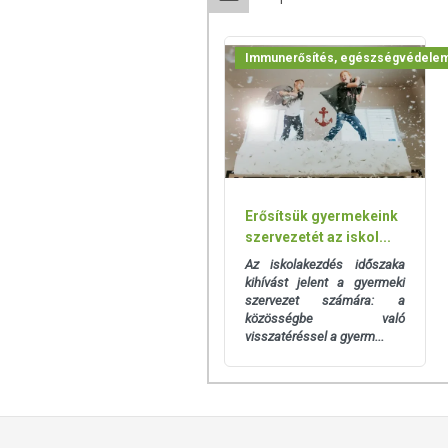
ÖSSZETÉTEL
Immunerősítés, egészségvédele
Fruktóz, édesítőszer (xilit), tömegnövelő
citrát, magnézium-biszglicinát, fényező
karotin, sűrítőanyag (xantán gumi), cso
tartalmaz!
TOVÁBBI TUDNIVALÓK
Erősítsük gyermekeink
Minőségét megőrzi: Lásd a csomagoláson 
szervezetét az iskol...
Tárolás: Nyitás után hűvös, száraz, sötét
Az iskolakezdés időszaka
kihívást jelent a gyermeki
Gyártó: Biolitte Kft.
szervezet számára: a
közösségbe való
Származási hely: USA
visszatéréssel a gyerm...
Az oldalunkon lévő adatokat folyamato
Szeretnénk felhívni azonban a figyelmet
termékfotókat, tápérték-, összetétel-, és
értékek eltérhetnek az élelmiszerek ter