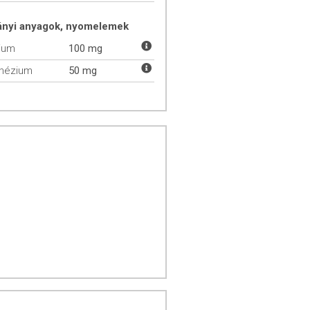
ányi anyagok, nyomelemek
ium
100 mg
nézium
50 mg