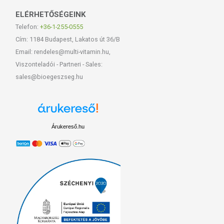
ELÉRHETŐSÉGEINK
Telefon:
+36-1-255-0555
Cím: 1184 Budapest, Lakatos út 36/B
Email: rendeles@multi-vitamin.hu,
Viszonteladói - Partneri - Sales:
sales@bioegeszseg.hu
Árukereső.hu