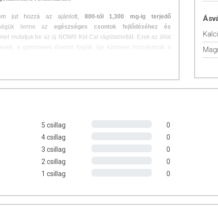
em jut hozzá az ajánlott,
800-tól 1,300 mg-ig terjedő
Ásv
kségük lenne az
egészséges csontok fejlődéséhez és
Kalc
mmel mutatjuk be az új NOW® Kid Cal rágótablettát. Ezek az állat
letesek, a gyermekek élvezni fogják, így könnyen hozzájutnak a
Mag
, hogy erősek és egészségesek legyenek, ha felnőnek.
artalmazó narancsos ízű rágótabletta gyermekeknek
.
ok és a fogak szerkezetének kialakításához és megtartásához.
ömeg eléréséhez és fenntartásához. Szükséges az idegrendszer
ő izomműködéshez, a normál véralvadáshoz.
cium és a foszfor felszívódásában és hasznosulásában, az
5 csillag
0
kialakításában.
4 csillag
0
tódási folyamatokban, az idegrendszer, az izmok normál
3 csillag
0
ik fontos szerepet.
2 csillag
0
1 csillag
0
LAT
naponta.