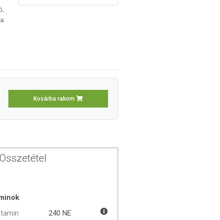
ó,
ta
Kosárba rakom
Összetétel
aminok
itamin
240 NE