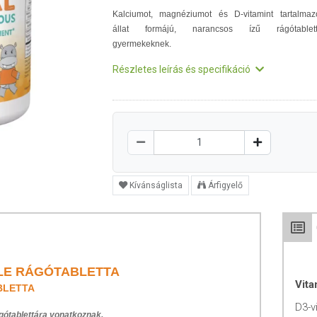
Kalciumot, magnéziumot és D-vitamint tartalmaz
állat formájú, narancsos ízű rágótablet
gyermekeknek.
Részletes leírás és specifikáció
Kívánságlista
Árfigyelő
LE RÁGÓTABLETTA
Vit
BLETTA
D3-v
gótablettára vonatkoznak.