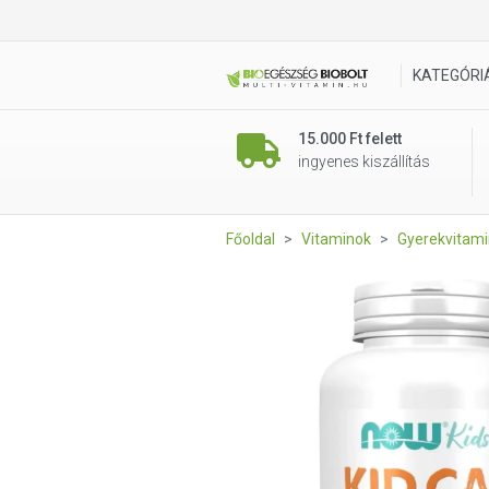
NOW KID-CAL Chewable 100db
KATEGÓRI
15.000 Ft felett
ingyenes kiszállítás
Főoldal
Vitaminok
Gyerekvitam