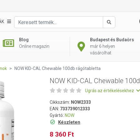
 rágótabletta
ÁK
Keresés
Blog
Budapest és Budaörs
Online magazin
már 6 helyen
vásárolhat
inok
NOW KID-CAL Chewable 100db rágótabletta
NOW KID-CAL Chewable 100db
Ugrás az értékelésekhez
Cikkszám:
NOW2333
EAN:
733739012333
Gyártó:
NOW
Készleten
8 360 Ft