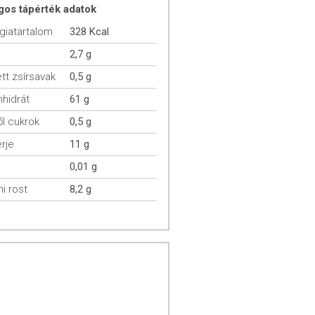
gos tápérték adatok
giatartalom
328 Kcal
2,7 g
ett zsírsavak
0,5 g
hidrát
61 g
l cukrok
0,5 g
rje
11 g
0,01 g
mi rost
8,2 g