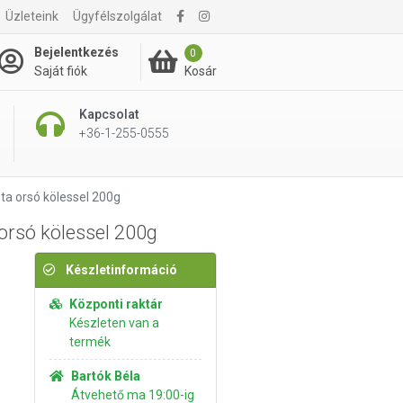
Üzleteink
Ügyfélszolgálat
995 Ft
Kosárba rakom
Bejelentkezés
0
Kosár
Saját fiók
Kapcsolat
+36-1-255-0555
a orsó kölessel 200g
rsó kölessel 200g
Készletinformáció
Központi raktár
Készleten van a
termék
Bartók Béla
Átvehető ma 19:00-ig