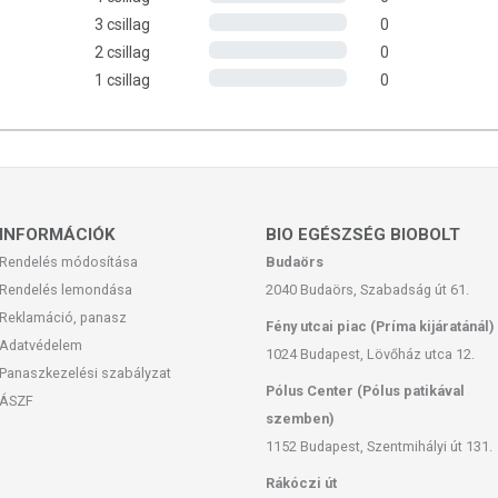
fű maghéj liszt
3 csillag
0
2 csillag
0
n készült. Allergén információ: A termék dióféléket is feldolgozó
 szezámmagot tartalmazhat.
1 csillag
0
feltüntetett időpontot.
 helyen.
INFORMÁCIÓK
BIO EGÉSZSÉG BIOBOLT
Rendelés módosítása
Budaörs
Rendelés lemondása
2040 Budaörs, Szabadság út 61.
Reklamáció, panasz
Fény utcai piac (Príma kijáratánál)
Adatvédelem
san frissítjük, törekszünk arra, hogy naprakészek legyenek.
1024 Budapest, Lövőház utca 12.
Panaszkezelési szabályzat
, hogy ennek ellenére a webshopon szereplő adatok (beleértve a
Pólus Center (Pólus patikával
 allergén információkat is) csak tájékoztató jellegűek, a tényleges
ÁSZF
szemben)
mészetéből adódóan. A friss, aktuális információkat a termékek
1152 Budapest, Szentmihályi út 131.
Rákóczi út