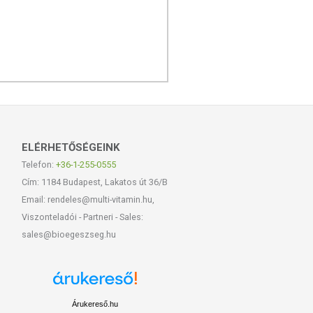
ELÉRHETŐSÉGEINK
Telefon:
+36-1-255-0555
Cím: 1184 Budapest, Lakatos út 36/B
Email: rendeles@multi-vitamin.hu,
Viszonteladói - Partneri - Sales:
sales@bioegeszseg.hu
Árukereső.hu