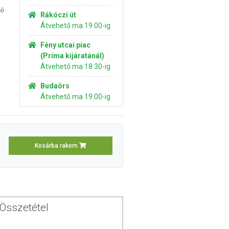
só
Rákóczi út
Átvehető ma 19:00-ig
Fény utcai piac
(Príma kijáratánál)
Átvehető ma 18:30-ig
Budaörs
Átvehető ma 19:00-ig
Kosárba rakom
Összetétel