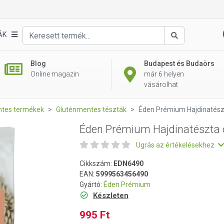
orsó kölessel 200g
ÁK
Keresés
Blog
Budapest és Budaörs
Online magazin
már 6 helyen
vásárolhat
tes termékek
Gluténmentes tészták
Éden Prémium Hajdinatészt
Éden Prémium Hajdinatészta o
Ugrás az értékelésekhez
Cikkszám:
EDN6490
EAN:
5999563456490
Gyártó:
Éden Prémium
Készleten
995 Ft