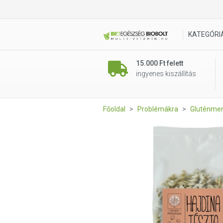
Éden Prémium Hajdinatészta 
KATEGÓRI
15.000 Ft felett
ingyenes kiszállítás
Főoldal
Problémákra
Gluténmen