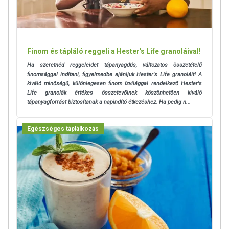
Finom és tápláló reggeli a Hester's Life granoláival!
Ha szeretnéd reggeleidet tápanyagdús, változatos összetételű
finomsággal indítani, figyelmedbe ajánljuk Hester's Life granoláit! A
kiváló minőségű, különlegesen finom ízvilággal rendelkező Hester's
Life granolák értékes összetevőinek köszönhetően kiváló
tápanyagforrást biztosítanak a napindító étkezéshez. Ha pedig n...
Egészséges táplálkozás