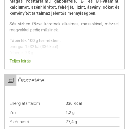
Magas rosttartalmú gabonaféle, E- és B1-vitamint,
kalciumot, szénhidrátot, fehérjét, lizint, ásványi sókat és
keményítőt tartalmaz jelentős mennyiségben.
Sós vízben főzve köretnek alkalmas; mazsolával, mézzel,
magvakkal pedig müzlinek.
Tápérték 100 g termékben:
energia: 1532 kJ (336 kcal)
fehérje: 9,3 g
zsír: 1,2 g
Teljes leírás
Szénhidrát:
77,4 g
Összetétel
Felhasználási javaslat:
Elkészítése: 2-3 perces főzéssel. Mazsolával, mézzel, aszalt
vagy friss gyümölcsökkel, olajos magvakkal kiegészítve
fogyasztható.
Energiatartalom
336 Kcal
Minőségét megőrzi:
A dobozon jelzett hónap végéig
Zsír
1,2 g
(nap,hó,év)
Szénhidrát
77,4 g
Tárolás
: Száraz, hűvös helyen tartandó.