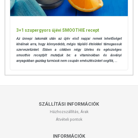
3+1 szupergyors újévi SMOOTHIE recept
Az ünnepi lakomák után az újév első napjai remek lehetőséget
kínálnak arra, hogy könnyedebb, mégis tápláló ételekkel támogassuk
szervezetünket. Ebben a cikkben négy ízletes és egészséges
smoothie receptjét mutatjuk be: a vitaminokban és ásványi
anyagokban gazdag turmixok nem csupán emésztésünket segítik, ...
SZÁLLÍTÁSI INFORMÁCIÓK
Házhozszállítás, Árak
Átvételi pontok
INFORMÁCIÓK