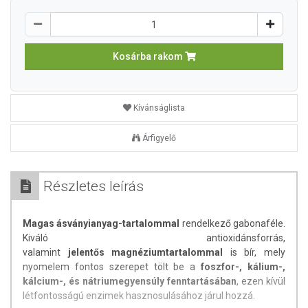
Kosárba rakom
Kívánságlista
Árfigyelő
Részletes leírás
Magas ásványianyag-tartalommal
rendelkező gabonaféle.
Kiváló antioxidánsforrás,
valamint
jelentős magnéziumtartalommal
is bír, mely
nyomelem fontos szerepet tölt be a
foszfor-, kálium-,
kálcium-, és nátriumegyensúly fenntartásában
, ezen kívül
létfontosságú enzimek hasznosulásához járul hozzá.