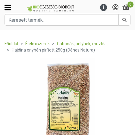
0
Kere
Főoldal
Élelmiszerek
Gabonák, pelyhek, müzlik
Hajdina enyhén pirított 250g (Dénes Natura)