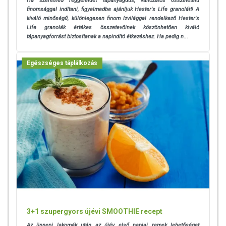
Ha szeretnéd reggeleidet tápanyagdús, változatos összetételű
finomsággal indítani, figyelmedbe ajánljuk Hester's Life granoláit! A
kiváló minőségű, különlegesen finom ízvilággal rendelkező Hester's
Life granolák értékes összetevőinek köszönhetően kiváló
tápanyagforrást biztosítanak a napindító étkezéshez. Ha pedig n...
Egészséges táplálkozás
3+1 szupergyors újévi SMOOTHIE recept
Az ünnepi lakomák után az újév első napjai remek lehetőséget