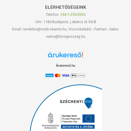
ELÉRHETŐSÉGEINK
Telefon:
+36-1-255-0555
Cím: 1184 Budapest, Lakatos út 36/B
Email: rendeles@multi-vitamin.hu, Viszonteladói - Partneri - Sales:
sales@bioegeszseg.hu
Árukereső.hu