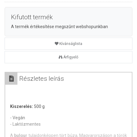
Kifutott termék
A termék értékesítése megszűnt webshopunkban
Kívánságlista
Árfigyelő
Részletes leírás
Kiszerelés:
500 g
- Vegán
- Laktózmentes
A
bulgur
tulajdonképpen tört búza, Magyarországon a török