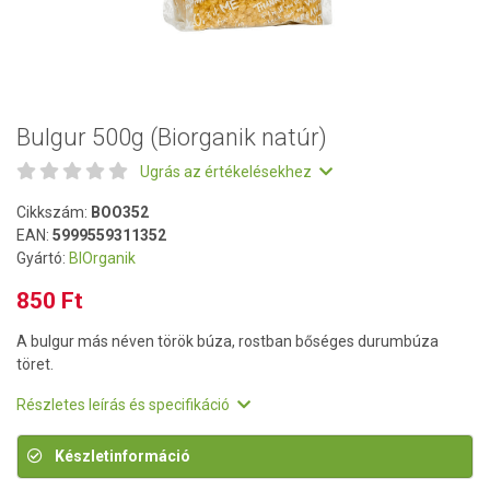
Bulgur 500g (Biorganik natúr)
Ugrás az értékelésekhez
Cikkszám:
BOO352
EAN:
5999559311352
Gyártó:
BIOrganik
850 Ft
A bulgur más néven török búza, rostban bőséges durumbúza
töret.
Részletes leírás és specifikáció
Készletinformáció