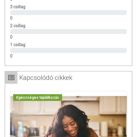
kezelés helyettesítésére alkalmas! Betegség esetén használatát
3 csillag
beszélje meg kezelőorvosával. Az ajánlott napi
fogyasztási mennyiséget ne lépje túl! Ne szedje a készítményt,
0
ha az összetevők bármelyikére érzékeny vagy allergiás!
2 csillag
Kisgyermektől elzárva tartandó!
0
1 csillag
0
Kapcsolódó cikkek
Egészséges táplálkozás