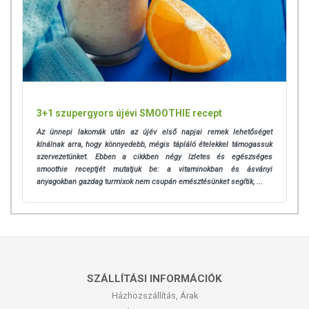
3+1 szupergyors újévi SMOOTHIE recept
Az ünnepi lakomák után az újév első napjai remek lehetőséget
kínálnak arra, hogy könnyedebb, mégis tápláló ételekkel támogassuk
szervezetünket. Ebben a cikkben négy ízletes és egészséges
smoothie receptjét mutatjuk be: a vitaminokban és ásványi
anyagokban gazdag turmixok nem csupán emésztésünket segítik, ...
SZÁLLÍTÁSI INFORMÁCIÓK
Házhozszállítás, Árak