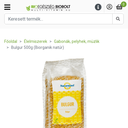
0
Kere
Főoldal
Élelmiszerek
Gabonák, pelyhek, müzlik
Bulgur 500g (Biorganik natúr)