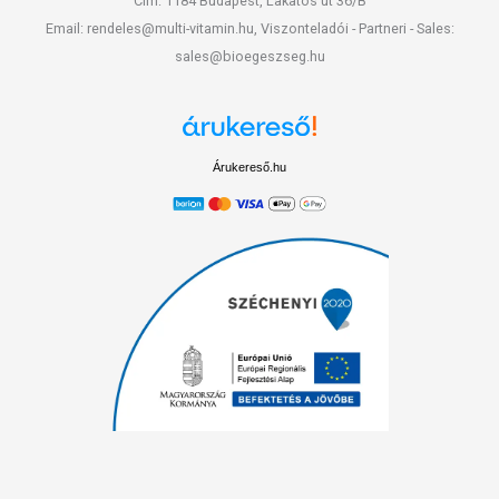
Cím: 1184 Budapest, Lakatos út 36/B
Email: rendeles@multi-vitamin.hu, Viszonteladói - Partneri - Sales:
sales@bioegeszseg.hu
Árukereső.hu