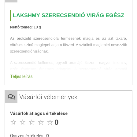
LAKSHMY SZERECSENDIÓ VIRÁG EGÉSZ
Nettó tömeg:
10 g
Az örökzöld szerecsendiófa termésének magja és az azt takaró,
vöröses színű maglepel adja a fűszert. A szárított magleplet nevezzük
szerecsendió virágnak.
A szerecsendió kellemes, egyedi aromájú fűszer - nagyon intenzív,
ezért óvatosan érdemes adagolni. A szerecsendió virág aromái
megegyeznek a szerecsendióéval, de annál intenzívebbek, ennél
Teljes leírás
fogva kevesebb mennyiség szükséges a fűszerezéshez.
Húsos vagy zöldséges ételekhez egyaránt jól illeszkedik, de
Vásárlói vélemények
mártásokat, vagy édes krémeket is gazdagíthatunk aromáival.
A termék zellert, mustármagot és szezámmagot is csomagoló
Vásárlók átlagos értékelése
üzemben készült!
0
TOVÁBBI TUDNIVALÓK
Összes értékelés :
0