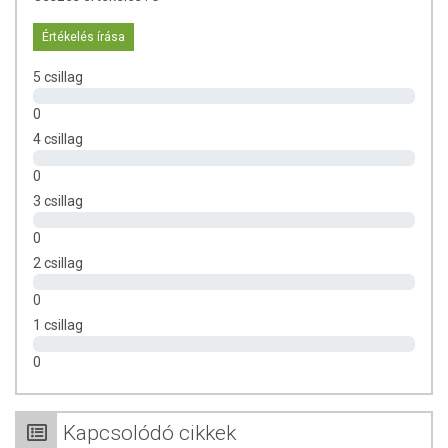
Tárolás:
Hűvös, száraz, napfénytől védett helyen tárolandó.
Értékelés írása
Forgalmazza
: Toldi Fűszer és Delicates Bt.
5 csillag
Az oldalunkon lévő adatokat folyamatosan frissítjük, törekszünk arra,
0
hogy naprakészek legyenek. Szeretnénk felhívni azonban a figyelmet,
4 csillag
hogy ennek ellenére a webshopon szereplő adatok (beleértve a
termékfotókat, tápérték-, összetétel-, és allergén információkat is) csak
0
tájékoztató jellegűek, a tényleges értékek eltérhetnek az élelmiszerek
3 csillag
természetéből adódóan. A friss, aktuális információkat a termékek
csomagolásán találják meg.
0
2 csillag
0
1 csillag
0
Kapcsolódó cikkek