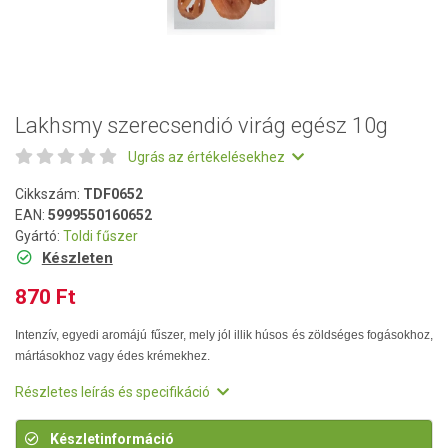
Lakhsmy szerecsendió virág egész 10g
Ugrás az értékelésekhez
Cikkszám:
TDF0652
EAN:
5999550160652
Gyártó:
Toldi fűszer
Készleten
870 Ft
Intenzív, egyedi aromájú fűszer, mely jól illik húsos és zöldséges fogásokhoz,
mártásokhoz vagy édes krémekhez.
Részletes leírás és specifikáció
Készletinformáció