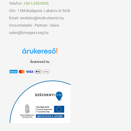
Telefon:
+36-1-255-0555
Cím: 1184 Budapest, Lakatos út 36/B
Email: rendeles@multi-vitamin.hu,
Viszonteladói - Partneri - Sales:
sales@bioegeszseg.hu
Árukereső.hu