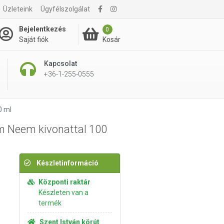
Üzleteink
Ügyfélszolgálat
1 695 Ft
Kosárba rakom
Bejelentkezés
0
Kosár
Saját fiók
Kapcsolat
+36-1-255-0555
0 ml
 Neem kivonattal 100
Készletinformáció
Központi raktár
Készleten van a
termék
Szent István körút