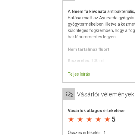
A
Neem fa kivonata
antibakteriális
Hatása miatt az Ayurveda gyógyász
gyógytermékeiben, illetve a kozme
különleges fogkrémben, hogy a fogak
baktériummentes legyen.
Nem tartalmaz fluort!
Kiszerelés:
100 ml
Teljes leírás
Vásárlói vélemények
Vásárlók átlagos értékelése
5
Összes értékelés :
1