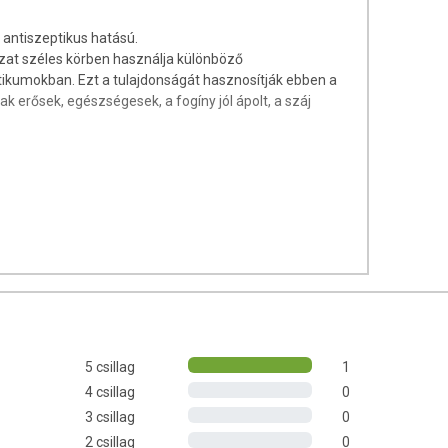
, antiszeptikus hatású.
at széles körben használja különböző
tikumokban. Ezt a tulajdonságát hasznosítják ebben a
 erősek, egészségesek, a fogíny jól ápolt, a száj
5 csillag
1
4 csillag
0
3 csillag
0
2 csillag
0