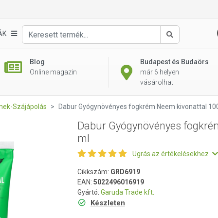
m Neem kivonattal 100 ml
ÁK
Keresés
Blog
Budapest és Budaörs
Online magazin
már 6 helyen
vásárolhat
mek-Szájápolás
Dabur Gyógynövényes fogkrém Neem kivonattal 10
Dabur Gyógynövényes fogkrém
ml
Ugrás az értékelésekhez
Cikkszám:
GRD6919
EAN:
5022496016919
Gyártó:
Garuda Trade kft.
Készleten