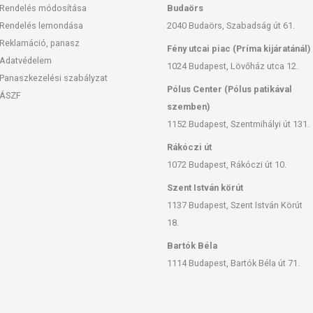
Rendelés módosítása
Budaörs
Rendelés lemondása
2040 Budaörs, Szabadság út 61.
Reklamáció, panasz
Fény utcai piac (Príma kijáratánál)
Adatvédelem
1024 Budapest, Lövőház utca 12.
Panaszkezelési szabályzat
Pólus Center (Pólus patikával
ÁSZF
szemben)
1152 Budapest, Szentmihályi út 131.
Rákóczi út
1072 Budapest, Rákóczi út 10.
Szent István körút
1137 Budapest, Szent István Körút
18.
Bartók Béla
1114 Budapest, Bartók Béla út 71.