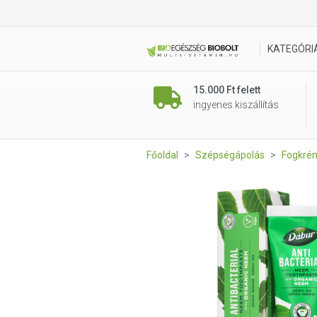
Dabur Gyógynövényes fogkré
KATEGÓRI
15.000 Ft felett
ingyenes kiszállítás
Főoldal
Szépségápolás
Fogkré