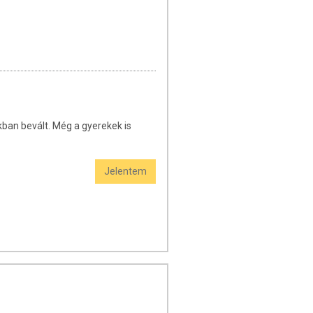
kban bevált. Még a gyerekek is
Jelentem