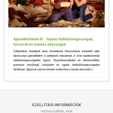
A BioTech USA Zero Bar kiváló és finom fehérjeforrás mindenki
számára, bármikor, bármilyen helyzetben. Ajánljuk:
Azoknak, akik sportolás után finom és magas minőségű fehérje
szeletet szeretnének fogyasztani.
Nagyszerű választás – ízletes fehérjebevitelre – fogyókúra alatt
is.
Azoknak, akik egészséges nassolnivalóra vágynak.
Ajándékötletek III. - Ínyenc italkülönlegességek,
Gluténérzékenyeknek.
fűszerek és mentes édességek
Tejcukor-érzékenyeknek
Cikkünkben folytatjuk azon termékeink felsorolását, melyeket akár
karácsonyi ajándékként is adhatunk másoknak. A lista ezalkalommal
italkülönlegességeket, ínyenc fűszerkeverékeket és ételízesítőket,
Figyelmeztetés:
Túlzott fogyasztása hashajtó hatású lehet.
prémium minőségű szörpöket és egyéb ételkülönlegességeket
tartalmaz. Egyesek szerint minden emberhez a hasán keresztül v...
MI A LAKTÓZINTOLERANCIA?
A laktóz, vagy más néven tejcukor egy összetett szénhidrát, mely a tej
szárazanyag tartalmának 2-8%-át teszi ki. A tejcukorra elsősorban
csecsemőkorban van szükségünk, ezért gyakran előfordul, hogy a
szervezet felnőttkorban már nem állítja elő a lebontásához szükséges
SZÁLLÍTÁSI INFORMÁCIÓK
laktáz enzimet, ilyenkor laktóz-intolerancia alakul ki. Napjainkban a
Házhozszállítás, Árak
föld lakosságának közel 75%-a laktózérzékeny.