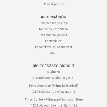
Átvételi pontok
FELHASZNÁLÁSI JAVASLAT
INFORMÁCIÓK
Fogyassz 1 szelet Zero Bar-t edzés után vagy a nap folyamán
Rendelés módosítása
bármikor.
Rendelés lemondása
ÖSSZETEVŐK
Reklamáció, panasz
Adatvédelem
Összetevők:
Protein Blend
Panaszkezelési szabályzat
[
tejsavófehérje
izolátum,
tojásfehérje
por, hidrolizált fehérje,
ÁSZF
kalcium-kazeinát
(
tejet
tartalmaz),
szójafehérje
izolátum],
nedvesítőszerek [glicerin (
szóját
tartalmaz), maltitok], pálmazsír, frukto-
oligoszacharidok, zsírszegény kakaópor, extrudált
szója
, csokoládé
BIO EGÉSZSÉG BIOBOLT
darabok, [édesítőszer (maltitok), kakaómassza, emulgeálószer:
Budaörs
lecitinek (
szója
), zsírszegény kakaópor, természetes aroma], ivóvíz,
2040 Budaörs, Szabadság út 61.
emulgeálószer: lecitinek (
szója
), aromák, zselésítőanyagok (karragén,
kálium-klorid), tartósítószer (kálium-szorbát), antioxidáns (alfa-
Fény utcai piac (Príma kijáratánál)
Tokoferol), édesítőszer (szukralóz).
1024 Budapest, Lövőház utca 12.
Földimogyorót, dióféléket, zellert, halat, rákféléket és kén-dioxidot
Pólus Center (Pólus patikával szemben)
tartalmazó élelmiszereket gyártó üzemben készült.
1152 Budapest, Szentmihályi út 131.