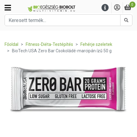
0
Kere
Főoldal
Fitness-Diéta-Testépítés
Fehérje szeletek
BioTech USA Zero Bar Csokoládé-marcipán ízű 50 g