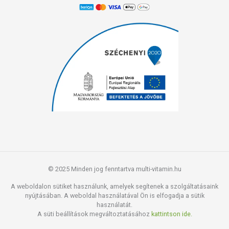
Forgalmazó
: BioTech USA Kft.
Az oldalunkon lévő adatokat folyamatosan frissítjük, törekszünk arra,
hogy naprakészek legyenek. Szeretnénk felhívni azonban a figyelmet,
hogy ennek ellenére a webshopon szereplő adatok (beleértve a
termékfotókat, tápérték-, összetétel-, és allergén információkat is) csak
tájékoztató jellegűek, a tényleges értékek eltérhetnek az élelmiszerek
természetéből adódóan. A friss, aktuális információkat a termékek
csomagolásán találják meg.
© 2025 Minden jog fenntartva multi-vitamin.hu
A weboldalon sütiket használunk, amelyek segítenek a szolgáltatásaink
nyújtásában. A weboldal használatával Ön is elfogadja a sütik
használatát.
A süti beállítások megváltoztatásához
kattintson ide.