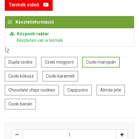
Termék videó
Készletinformáció
Központi raktár
Készleten van a termék
Íz
Dupla csokis
Csoki mogyoró
Csoki marcipán
Csoki kókusz
Csoki karamell
Chocolate chips cookies
Cappucino
Almás pite
Csoki banán