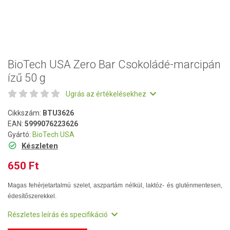
BioTech USA Zero Bar Csokoládé-marcipán
ízű 50 g
Ugrás az értékelésekhez
Cikkszám:
BTU3626
EAN:
5999076223626
Gyártó:
BioTech USA
Készleten
650 Ft
Magas fehérjetartalmú szelet, aszpartám nélkül, laktóz- és gluténmentesen,
édesítőszerekkel.
Részletes leírás és specifikáció