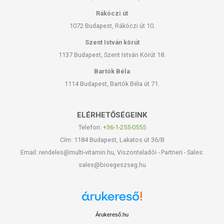
Tápérték 100 g termék esetén:
Rákóczi út
1072 Budapest, Rákóczi út 10.
Energia: 1586 kJ/380 kcal
Zsír: 15 g
Szent István körút
- ebből telített zsírsavak: 8,5 g
1137 Budapest, Szent István Körút 18.
Szénhidrát: 22 g
Bartók Béla
- ebből cukrok: 1,9 g
Rost: 12 g
1114 Budapest, Bartók Béla út 71.
Fehérje: 40 g
Só: 0,8 g
Alacsony cukortartalom: <5 g cukor/100 g termék
ELÉRHETŐSÉGEINK
Gluténmentes az Európai Unió szabályozásának
Telefon:
+36-1-255-0555
megfelelően
Cím: 1184 Budapest, Lakatos út 36/B
Laktózmentes: <0,1 g laktóz/100 g termék
Email: rendeles@multi-vitamin.hu, Viszonteladói - Partneri - Sales:
sales@bioegeszseg.hu
TOVÁBBI TUDNIVALÓK
Tárolás
: Száraz, hűvös helyen, 25 °C alatt. Ne tegye ki közvetlen
hőnek és napsugárzásnak!
Árukereső.hu
Minőségét megőrzi
: Lásd a csomagoláson feltüntetett időpontot.