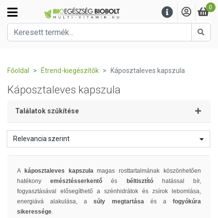
0
Kere
Főoldal
Étrend-kiegészítők
Káposztaleves kapszula
Káposztaleves kapszula
Találatok szűkítése
Relevancia szerint
A
káposztaleves kapszula
magas rosttartalmának köszönhetően
hatékony
emésztésserkentő
és
béltisztító
hatással bír,
fogyasztásával elősegíthető a szénhidrátok és zsírok lebomlása,
energiává alakulása, a
súly megtartása
és a
fogyókúra
sikeressége
.