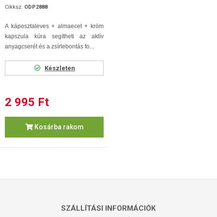
Cikksz.
ODP2888
A káposztaleves + almaecet + króm
kapszula kúra segítheti az aktív
anyagcserét és a zsírlebontás fo...
Készleten
2 995 Ft
Kosárba rakom
SZÁLLÍTÁSI INFORMÁCIÓK