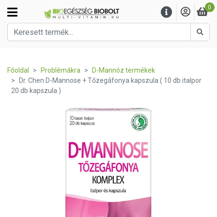
0
Kere
Főoldal
Problémákra
D-Mannóz termékek
Dr. Chen D-Mannose + Tőzegáfonya kapszula ( 10 db italpor
20 db kapszula )