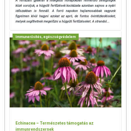
A felfázást gyakran a hidegebb hónapokban felmerülő betegségek
közé soroljuk, a húgyúti fertőzések kockázata azonban sajnos a nyári
időszakban is fennáll. A
forró napokon hajlamosabbak vagyunk
figyelmen kívül hagyni azokat az apró, de fontos óvintézkedéseket,
melyek segíthetnek megelőzni a húgyúti fertőzéseket. A strandol...
Immunerősítés, egészségvédelem
Echinacea – Természetes támogatás az
immunrendszernek