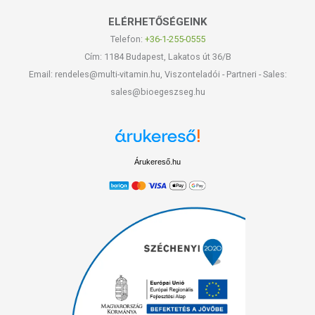
ELÉRHETŐSÉGEINK
Telefon:
+36-1-255-0555
Cím: 1184 Budapest, Lakatos út 36/B
Email: rendeles@multi-vitamin.hu, Viszonteladói - Partneri - Sales:
sales@bioegeszseg.hu
Árukereső.hu