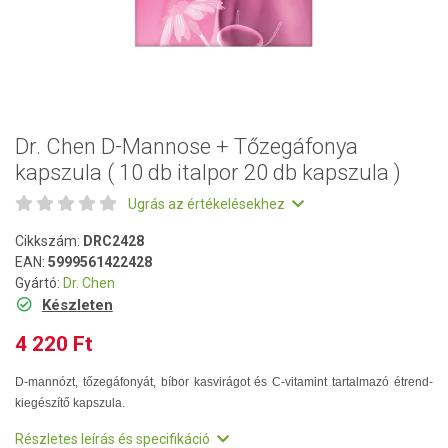
Dr. Chen D-Mannose + Tőzegáfonya
kapszula ( 10 db italpor 20 db kapszula )
Ugrás az értékelésekhez
Cikkszám:
DRC2428
EAN:
5999561422428
Gyártó:
Dr. Chen
Készleten
4 220 Ft
D-mannózt, tőzegáfonyát, bíbor kasvirágot és C-vitamint tartalmazó étrend-
kiegészítő kapszula.
Részletes leírás és specifikáció