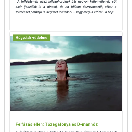
A felfázásnak, azaz hólyaghurutnak bár nagyon kellemetlenek, sőt
tápanyagokat. Bár az étrend-kiegészítők kedvező élettani
akár ijesztőek is a tünetei, de ha időben észrevesszük, akkor a
hatással rendelkezhetnek, amely egyénenként eltérő lehet, jelölésük,
természet patikája is segíthet leküzdeni – vagy meg is előzni - a bajt.
megjelenítésük, és reklámozásuk során nem engedélyezett a
készítményeknek betegséget megelőző vagy gyógyító
hatást tulajdonítani.
Húgyutak védelme
Felfázás ellen: Tőzegáfonya és D-mannóz