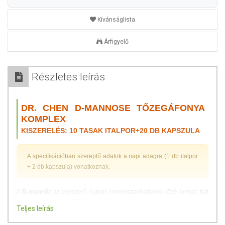
Kívánságlista
Árfigyelő
Részletes leírás
DR. CHEN D-MANNOSE TŐZEGÁFONYA
KOMPLEX
KISZERELÉS: 10 TASAK ITALPOR+20 DB KAPSZULA
A specifikációban szereplő adatok a napi adagra (1 db italpor
+ 2 db kapszula) vonatkoznak.
A
D-mannóz
az egyszerű cukrok (monoszacharidok) közé tartozó hat
szénatomos vegyület, amely megtalálható egyes gyümölcsökben,
Teljes leírás
mézben és bizonyos gombák sejtfalában. A szervezetben nem okoz
vércukorszint emelkedést. Hatékony segítséget nyújthat a húgyúti