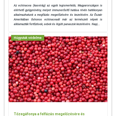
Az echinacea (kasvirág) az egyik legismertebb, Magyarországon is
elérhető gyógynövény, melyet immunerősítő hatása révén hatékonyan
alkalmazhatunk a megfázás megelőzésére és kezelésére. Az Észak-
Amerikában őshonos echinaceaát már az természeti népek is
alklamazták fertőzések, sebek és légúti panaszok kezelésére. Napj...
Húgyutak védelme
Tőzegáfonya a felfázás megelőzésére és