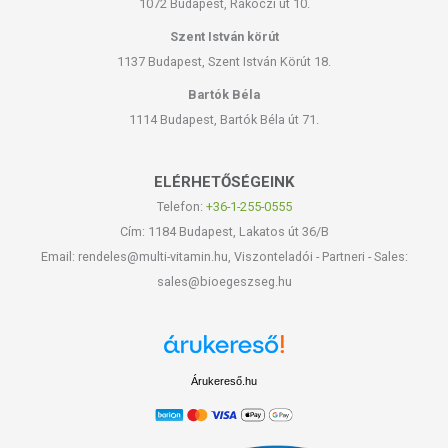
1072 Budapest, Rákóczi út 10.
Szent István körút
1137 Budapest, Szent István Körút 18.
Bartók Béla
1114 Budapest, Bartók Béla út 71.
ELÉRHETŐSÉGEINK
Telefon:
+36-1-255-0555
Cím: 1184 Budapest, Lakatos út 36/B
Email: rendeles@multi-vitamin.hu, Viszonteladói - Partneri - Sales:
sales@bioegeszseg.hu
Árukereső.hu