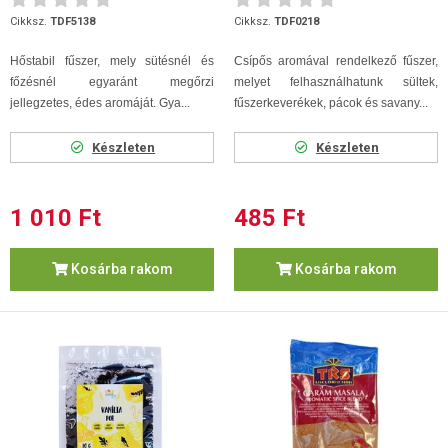
Cikksz.
TDF5138
Cikksz.
TDF0218
Hőstabil fűszer, mely sütésnél és
Csípős aromával rendelkező fűszer,
főzésnél egyaránt megőrzi
melyet felhasználhatunk sültek,
jellegzetes, édes aromáját. Gya...
fűszerkeverékek, pácok és savany...
Készleten
Készleten
1 010 Ft
485 Ft
Kosárba rakom
Kosárba rakom