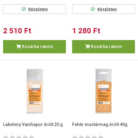
Készleten
Készleten
2 510 Ft
1 280 Ft
Kosárba rakom
Kosárba rakom
Lakshmy Vaníliapor őrölt 20 g
Fehér mustármag őrölt 40g