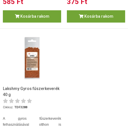
585 Ft
375 Ft
Kosárba rakom
Kosárba rakom
Lakshmy Gyros fűszerkeverék
40 g
Cikksz.
TDF3288
A gyros fűszerkeverék
felhasználásával otthon is