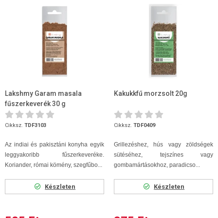
Lakshmy Garam masala
Kakukkfű morzsolt 20g
fűszerkeverék 30 g
Cikksz.
TDF3103
Cikksz.
TDF0409
Az indiai és pakisztáni konyha egyik
Grillezéshez, hús vagy zöldségek
leggyakoribb fűszerkeveréke.
sütéséhez, tejszínes vagy
Koriander, római kömény, szegfűbo...
gombamártásokhoz, paradicso...
Készleten
Készleten