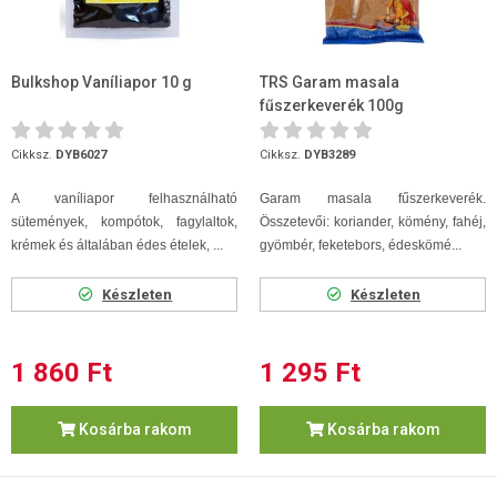
Bulkshop Vaníliapor 10 g
TRS Garam masala
fűszerkeverék 100g
Cikksz.
DYB6027
Cikksz.
DYB3289
A vaníliapor felhasználható
Garam masala fűszerkeverék.
sütemények, kompótok, fagylaltok,
Összetevői: koriander, kömény, fahéj,
krémek és általában édes ételek, ...
gyömbér, feketebors, édeskömé...
Készleten
Készleten
1 860 Ft
1 295 Ft
Kosárba rakom
Kosárba rakom