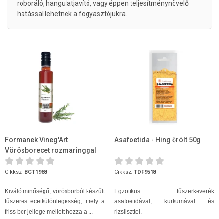
roboráló, hangulatjavító, vagy éppen teljesítménynövelő
hatással lehetnek a fogyasztójukra.
Formanek Vineg'Art
Asafoetida - Hing őrölt 50g
Vörösborecet rozmaringgal
250ml
Cikksz.
BCT1968
Cikksz.
TDF9518
Kiváló minőségű, vörösborból készűlt
Egzotikus fűszerkeverék
fűszeres ecetkülönlegesség, mely a
asafoetidával, kurkumával és
friss bor jellege mellett hozza a ...
rizsliszttel.