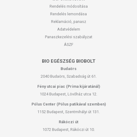
Rendelés módosítása
Forgalmazó:
Preso-Pilot Kft.
Rendelés lemondása
A termék belső fogyasztásra nem alkalmas. A termék nem
Reklamáció, panasz
gyógyít betegségeket. A termék nem
Adatvédelem
az orvosi kezelés helyettesítésére alkalmas. Betegség esetén
Panaszkezelési szabályzat
használatát beszélje meg
ÁSZF
kezelőorvosával! Kerülni kell a szembejutást. Az ajánlott napi
alkalmazási mennyiséget ne
lépje túl! Ne használja irritált vagy sérült bőrfelületen! Ne
BIO EGÉSZSÉG BIOBOLT
használja a készítményt,
Budaörs
ha az összetevők bármelyikére érzékeny vagy allergiás! Ha
2040 Budaörs, Szabadság út 61.
kiütés jelentkezik, függessze fel
a használatát! Gyermekektől elzárva tartandó.
Fény utcai piac (Príma kijáratánál)
1024 Budapest, Lövőház utca 12.
Pólus Center (Pólus patikával szemben)
1152 Budapest, Szentmihályi út 131.
Rákóczi út
1072 Budapest, Rákóczi út 10.