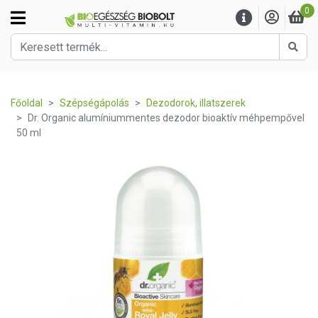
0
Kere
Főoldal
Szépségápolás
Dezodorok, illatszerek
Dr. Organic alumíniummentes dezodor bioaktív méhpempővel
50 ml