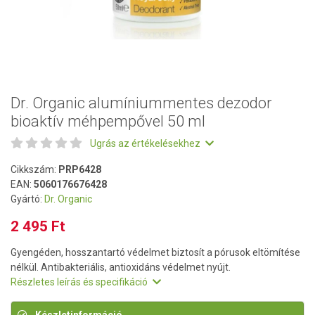
Dr. Organic alumíniummentes dezodor
bioaktív méhpempővel 50 ml
Ugrás az értékelésekhez
Cikkszám:
PRP6428
EAN:
5060176676428
Gyártó:
Dr. Organic
2 495 Ft
Gyengéden, hosszantartó védelmet biztosít a pórusok eltömítése
nélkül. Antibakteriális, antioxidáns védelmet nyújt.
Részletes leírás és specifikáció