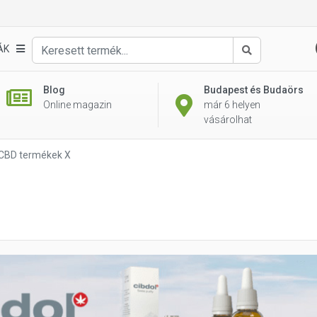
ÁK
Keresés
Blog
Budapest és Budaörs
Online magazin
már 6 helyen
vásárolhat
 CBD termékek X