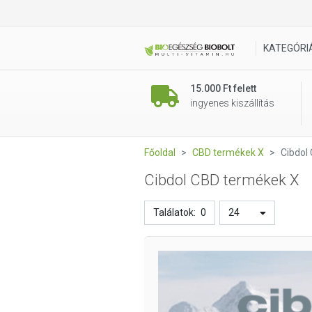
KATEGÓRI
15.000 Ft felett
ingyenes kiszállítás
Főoldal
CBD termékek X
Cibdol
Cibdol CBD termékek X
Találatok:
0
24