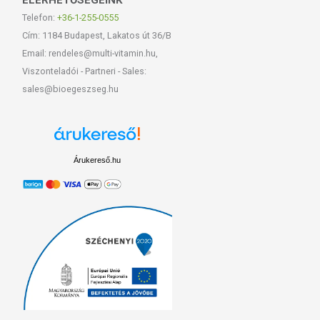
ELÉRHETŐSÉGEINK
Telefon:
+36-1-255-0555
Cím: 1184 Budapest, Lakatos út 36/B
Email: rendeles@multi-vitamin.hu,
Viszonteladói - Partneri - Sales:
sales@bioegeszseg.hu
Árukereső.hu