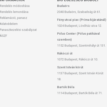
INFORMÁCIÓK
BIO EGÉSZSÉG BIOBOLT
Rendelés módosítása
Budaörs
Rendelés lemondása
2040 Budaörs, Szabadság út 61.
Reklamáció, panasz
Fény utcai piac (Príma kijáratánál)
Adatvédelem
1024 Budapest, Lövőház utca 12.
Panaszkezelési szabályzat
Pólus Center (Pólus patikával
ÁSZF
szemben)
1152 Budapest, Szentmihályi út 131.
Rákóczi út
1072 Budapest, Rákóczi út 10.
Szent István körút
1137 Budapest, Szent István Körút
18.
Bartók Béla
1114 Budapest, Bartók Béla út 71.