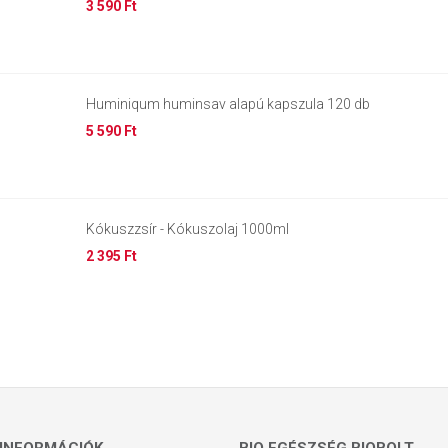
3 590 Ft
Huminiqum huminsav alapú kapszula 120 db
5 590 Ft
Kókuszzsír - Kókuszolaj 1000ml
2 395 Ft