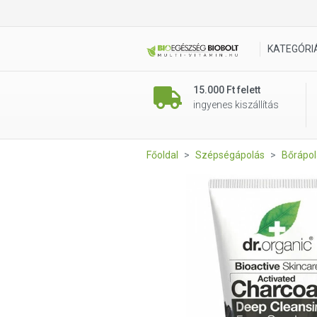
Dr.Org. Mélytiszító arcradír 
KATEGÓRI
15.000 Ft felett
ingyenes kiszállítás
Főoldal
Szépségápolás
Bőrápol