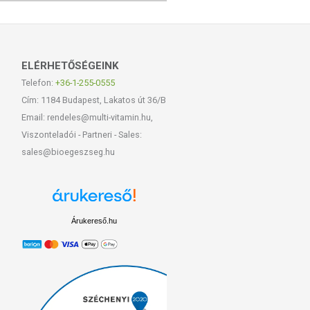
ELÉRHETŐSÉGEINK
Telefon:
+36-1-255-0555
Cím: 1184 Budapest, Lakatos út 36/B
Email: rendeles@multi-vitamin.hu,
Viszonteladói - Partneri - Sales:
sales@bioegeszseg.hu
Árukereső.hu