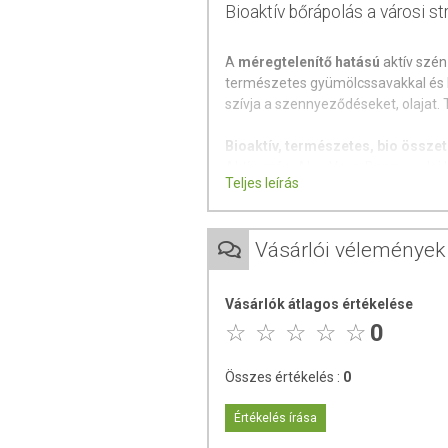
Bioaktív bőrápolás a városi st
A
méregtelenítő hatású
aktív szén
természetes gyümölcssavakkal és 
szívja a szennyeződéseket, olajat. 
Bioaktív, természetes, bio össze
Aktív szén, Aloe Vera, Benzoe-olaj
Teljes leírás
Cédrusolaj, Kaolin, Fahéjlevél olaj,
Elemi olaj, Tömjénolaj, Gerániumola
balzsamolaj, Jázminvirág-kivonat, C
Vásárlói vélemények
Mirhaolaj, Narancs kivonat, Pálmar
rózsaolaj, Cukornád kivonat, Cukorj
Vásárlók átlagos értékelése
Hatása:
0
Méregtelenít
Mélytisztító hatás
Összes értékelés :
0
Csökkenti a pórusokat
Kevésbé fénylő arcbőr
Értékelés írása
Tisztább bőr