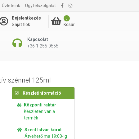
Üzleteink
Ügyfélszolgálat
3 095 Ft
Kosárba rakom
Bejelentkezés
0
Kosár
Saját fiók
Kapcsolat
+36-1-255-0555
ktív szénnel 125ml
Készletinformáció
Központi raktár
Készleten van a
termék
Szent István körút
Átvehető ma 19:00-ig