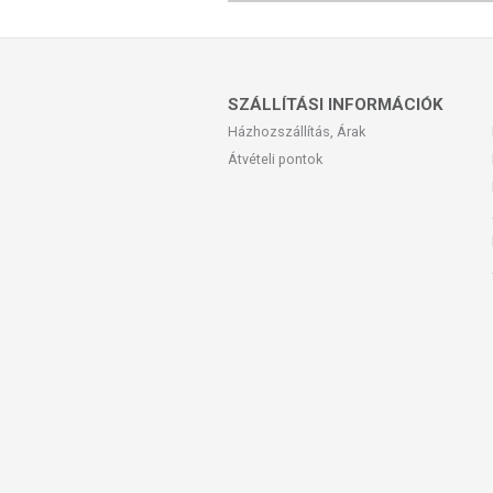
Minőségét megőrzi:
A dobozon jelzett hónap végéig (na
Tárolás:
SZÁLLÍTÁSI INFORMÁCIÓK
Száraz, hűvös helyen tartandó!
Házhozszállítás, Árak
Átvételi pontok