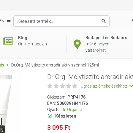
aktív szénnel 125ml
ÁK
Keresés
Blog
Budapest és Budaörs
Online magazin
már 6 helyen
vásárolhat
ás
Dr.Org. Mélytiszító arcradír aktív szénnel 125ml
Dr.Org. Mélytiszító arcradír a
Ugrás az értékelésekhez
Cikkszám:
PRP4176
EAN:
5060391844176
Gyártó:
Dr. Organic
Készleten
3 095 Ft