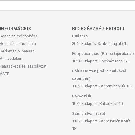
p,hó,év)
INFORMÁCIÓK
BIO EGÉSZSÉG BIOBOLT
Rendelés módosítása
Budaörs
Rendelés lemondása
2040 Budaörs, Szabadság út 61.
Reklamáció, panasz
Fény utcai piac (Príma kijáratánál)
Adatvédelem
1024 Budapest, Lövőház utca 12.
Panaszkezelési szabályzat
Pólus Center (Pólus patikával
ÁSZF
szemben)
1152 Budapest, Szentmihályi út 131.
Rákóczi út
1072 Budapest, Rákóczi út 10.
Szent István körút
1137 Budapest, Szent István Körút
18.