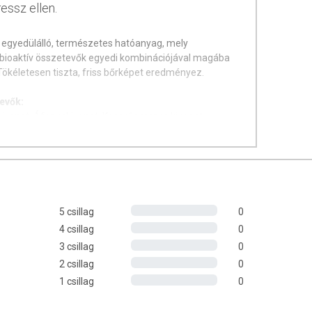
ressz ellen.
 egyedülálló, természetes hatóanyag, mely
bioaktív összetevők egyedi kombinációjával magába
Tökéletesen tiszta, friss bőrképet eredményez.
tevők:
 kivonat, Áfonyakivonat, Keserűnarancs kivonat,
 Szegfűszeg olaj, Uborka kivonat, Echinacea kivonat,
j, Grépfrútmag kivonat, Guajakfa olaj, Gurjum
itrom kivonat, Mandarinhéj olaj, Kamillavirág kivonat,
ózsaolaj, Pacsuliolaj, Rózsafaolaj, Damaszkuszi
uhar-kivonat, Fűzfakéreg kivonat, Ylang-ylang olaj
5 csillag
0
4 csillag
0
3 csillag
0
2 csillag
0
1 csillag
0