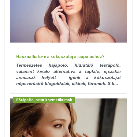
Használható-e a kókuszolaj arcápoláshoz?
Természetes hajápoló, hidratáló testápoló,
valamint kiváló alternatíva a tápláló, éjszakai
arcmaszk helyett - ígérik a kókuszolajat
népszerűsítő blogoldalak, cikkek, fórumok. S b...
Bőrápolás, natúr kozmetikumok