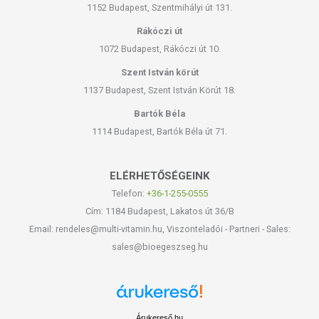
1152 Budapest, Szentmihályi út 131.
Rákóczi út
1072 Budapest, Rákóczi út 10.
Szent István körút
1137 Budapest, Szent István Körút 18.
Bartók Béla
1114 Budapest, Bartók Béla út 71.
ELÉRHETŐSÉGEINK
Telefon:
+36-1-255-0555
Cím: 1184 Budapest, Lakatos út 36/B
Email: rendeles@multi-vitamin.hu, Viszonteladói - Partneri - Sales:
sales@bioegeszseg.hu
Árukereső.hu