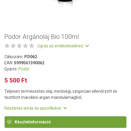
Pödör Argánolaj Bio 100ml
Ugrás az értékelésekhez
Cikkszám:
PD062
EAN:
5999561390062
Gyártó:
Pödör
5 500 Ft
Teljesen természetes olaj, minőségi, szigorúan ellenőrzött és
tisztított marokkói argan mandulamagból,
Részletes leírás és specifikáció
Készletinformáció