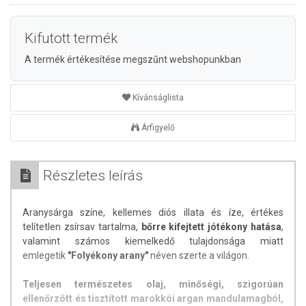
Kifutott termék
A termék értékesítése megszűnt webshopunkban
Kívánságlista
Árfigyelő
Részletes leírás
Aranysárga színe, kellemes diós illata és íze, értékes
telítetlen zsírsav tartalma,
bőrre kifejtett jótékony hatása
,
valamint számos kiemelkedő tulajdonsága miatt
emlegetik
"Folyékony arany"
néven szerte a világon.
Teljesen természetes olaj, minőségi, szigorúan
ellenőrzött és tisztított marokkói argan mandulamagból,