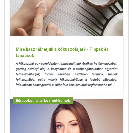
A termék nem az orvosi kezelés helyettesítésére alkalmas!
Betegség esetén használatát beszélje meg kezelőorvosával. Az
ajánlott napi fogyasztási mennyiséget ne lépje túl! Ne szedje a
készítményt, ha az összetevők bármelyikére érzékeny vagy
allergiás! Kisgyermektől elzárva tartandó!
Mire használhatjuk a kókuszolajat? - Tippek és
tanácsok
A kókuszolaj egy sokoldalúan felhasználható, értékes hatóanyagokban
gazdag növényi olaj. A konyhában és a szépségápolásban egyaránt
felhasználhatjuk, fontos azonban tisztában lennünk, melyik
felhasználási célra melyik kókuszolaj-típus a legjobb választás.
Írásunkban összegezzük a különféle kókuszolajok legfontosabb tul...
Bőrápolás, natúr kozmetikumok