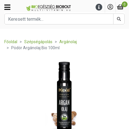
0
Kere
Főoldal
Szépségápolás
Argánolaj
Pödör Argánolaj Bio 100ml