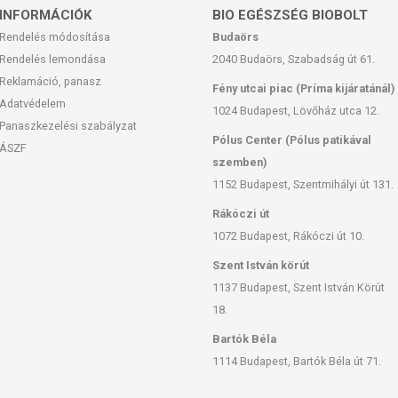
agi területeken növő cserje, amelynek magjából sajtolt
INFORMÁCIÓK
BIO EGÉSZSÉG BIOBOLT
 körben alkalmazza. Sokoldalúsága miatt tehát igen
Rendelés módosítása
Budaörs
panyag, mely krémünkben is számos bőrproblémára
Rendelés lemondása
2040 Budaörs, Szabadság út 61.
Reklamáció, panasz
Fény utcai piac (Príma kijáratánál)
eresen alkalmazható pattanásos bőrön
Adatvédelem
1024 Budapest, Lövőház utca 12.
Panaszkezelési szabályzat
Pólus Center (Pólus patikával
ÁSZF
ésére is alkalmazzák
szemben)
ak
1152 Budapest, Szentmihályi út 131.
st, vágásokat
Rákóczi út
LER ÁSVÁNYI SÓK
1072 Budapest, Rákóczi út 10.
ben a krémben a Nr.8-as Natrium chloratum található
Szent István körút
ztartásának egyensúlyát állíthatja helyre, így szöveti
1137 Budapest, Szent István Körút
 ez a krém igazi mélyhidratáló kezelést képes nyújtani a
18.
sszírozva azonnal beszívódik, majd hosszantartó
Hatása azonnal érezhető.
Bartók Béla
1114 Budapest, Bartók Béla út 71.
K MINDAZOKNAK, AKIK: