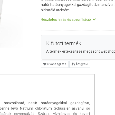
natúr hatóanyagokkal gazdagított, intenzíven
hidratáló arckrém.
Részletes leírás és specifikáció
Kifutott termék
A termék értékesítése megszűnt websho
Kívánságlista
Árfigyelő
n használható, natúr hatóanyagokkal gazdagított,
 benne lévő Natrium chloratum Schüssler ásványi só
rtásának egyensúlyát. Száraz, vízhiányos és kevert