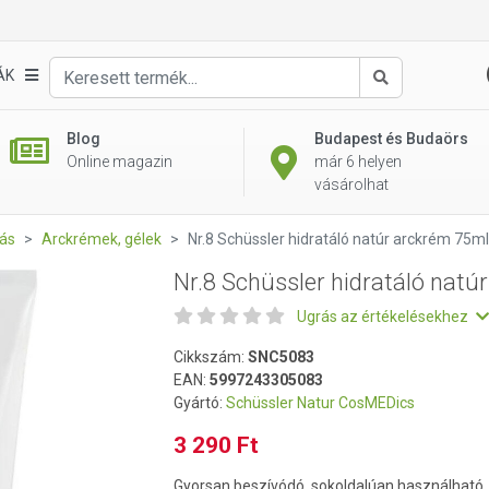
úr arckrém 75ml
ÁK
Keresés
Blog
Budapest és Budaörs
Online magazin
már 6 helyen
vásárolhat
ás
Arckrémek, gélek
Nr.8 Schüssler hidratáló natúr arckrém 75ml
Nr.8 Schüssler hidratáló natú
Ugrás az értékelésekhez
Cikkszám:
SNC5083
EAN:
5997243305083
Gyártó:
Schüssler Natur CosMEDics
3 290 Ft
Gyorsan beszívódó, sokoldalúan használható,