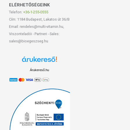
ELÉRHETŐSÉGEINK
Telefon:
+36-1-255-0555
Cím: 1184 Budapest, Lakatos út 36/B
Email: rendeles@multi-vitamin.hu,
Viszonteladói - Partneri - Sales:
sales@bioegeszseg.hu
Árukereső.hu