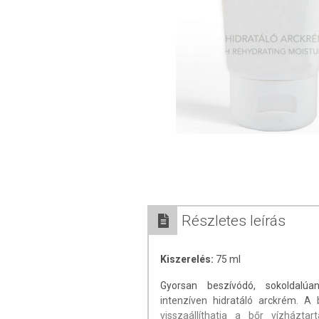
Részletes leírás
Kiszerelés:
75 ml
Gyorsan beszívódó, sokoldalúa
intenzíven hidratáló arckrém. A
visszaállíthatja a bőr vízházta