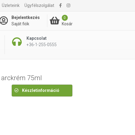
Üzleteink
Ügyfélszolgálat
3 290 Ft
Bejelentkezés
0
Kosár
Saját fiók
Kapcsolat
+36-1-255-0555
r arckrém 75ml
Készletinformáció