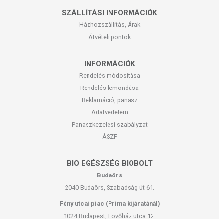
erősíti a bőr kötőszöveteit, feszesít
SZÁLLÍTÁSI INFORMÁCIÓK
antibakteriális hatású
támogatja a bőr ellenállóképességét
Házhozszállítás, Árak
Átvételi pontok
Jojobaolaj:
A jojoba növény sivatagi területeken növő
cserje, amelynek magjából sajtolt olaját a kozmetikai ipar
széles körben alkalmazza. Sokoldalúsága miatt tehát igen
INFORMÁCIÓK
közkedvelt szépségápolási alapanyag, mely krémünkben is
Rendelés módosítása
számos bőrproblémára nyújthat megoldást.
Rendelés lemondása
Reklamáció, panasz
fertőtlenítő hatású, így sikeresen alkalmazható
pattanásos bőrön
Adatvédelem
gyulladásgátló hatással bír
Panaszkezelési szabályzat
hidratál
ÁSZF
ekcéma, pikkelysömör kezelésére is alkalmazzák
remek ellenszere a ráncoknak
gyógyítja a sebeket, napégést, vágásokat
BIO EGÉSZSÉG BIOBOLT
Budaörs
A NR.6 ARCKRÉMET AJÁNLJUK MINDAZOKNAK,
2040 Budaörs, Szabadság út 61.
AKIK:
Fény utcai piac (Príma kijáratánál)
bőre szeplősödésre hajlamos;
1024 Budapest, Lövőház utca 12.