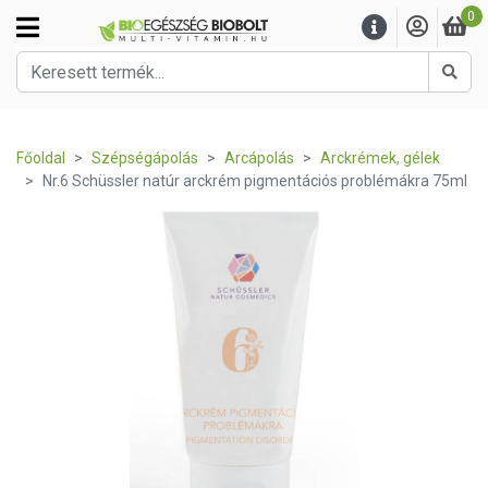
0
Kere
Főoldal
Szépségápolás
Arcápolás
Arckrémek, gélek
Nr.6 Schüssler natúr arckrém pigmentációs problémákra 75ml