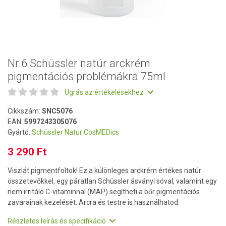
Nr.6 Schüssler natúr arckrém
pigmentációs problémákra 75ml
Ugrás az értékelésekhez
Cikkszám:
SNC5076
EAN:
5997243305076
Gyártó:
Schüssler Natur CosMEDics
3 290 Ft
Viszlát pigmentfoltok! Ez a különleges arckrém értékes natúr
összetevőkkel, egy páratlan Schüssler ásványi sóval, valamint egy
nem irritáló C-vitaminnal (MAP) segítheti a bőr pigmentációs
zavarainak kezelését. Arcra és testre is használhatod.
Részletes leírás és specifikáció