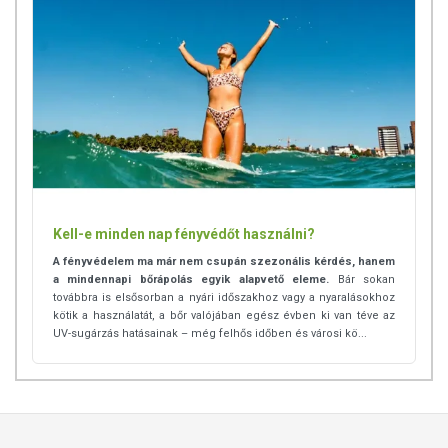
Mi a következő tulajdonságai miatt tettük bele Nr.6-os
arckrémünk formulájába:
kiválóan hidratál
könnyen felszívódik
megóvja a bőrt a káros környezeti hatásoktól
felveszi a harcot a bőrt támadó szabadgyökökkel
E-vitaminban gazdag
antibakteriális, gyulladáscsökkentő hatású
anti-aging hatású
Argánolaj:
Ez az egyik legősibb természetes bőrápoló,
Kell-e minden nap fényvédőt használni?
bőrszépítő „csodaszer”. Telis-tele van olyan hatóanyagokkal
A fényvédelem ma már nem csupán szezonális kérdés, hanem
(pl. E-vitamin, polifenolok, antioxidánsok), amelyek táplálják,
a mindennapi bőrápolás egyik alapvető eleme.
Bár sokan
ápolják, regenerálják a bőrt (sőt, a körmöket és a hajat is).
továbbra is elsősorban a nyári időszakhoz vagy a nyaralásokhoz
Ennyire sokoldalú:
kötik a használatát, a bőr valójában egész évben ki van téve az
UV-sugárzás hatásainak – még felhős időben és városi kö...
hidratál
halványítja a pigmentfoltokat
segíti az UV sugárzás okozta bőrkárosodás
regenerálódását
csökkenti a gyulladásokat