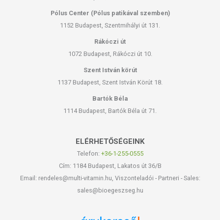
a zavaró májfoltokat, szeplőket halványítanák;
szeretnék megelőzni a szeplők, májfoltok kialakulását
Pólus Center (Pólus patikával szemben)
bőrükön;
1152 Budapest, Szentmihályi út 131.
felkészítenék bőrüket a tavaszi-nyári napsütéses
Rákóczi út
időre;
1072 Budapest, Rákóczi út 10.
egységes bőrtónusra vágynak,
a szemek alatt és a szemzug belső részénél barnás
Szent István körút
elszíneződést tapasztalnak.
1137 Budapest, Szent István Körút 18.
ÍGY HASZNÁLD A NR.6 ARCKRÉMÜNKET
Bartók Béla
1114 Budapest, Bartók Béla út 71.
A napi bőrápolási rutin részeként használd úgy, mint
bármilyen más arckrémet: a bőr alapos megtisztítása majd
szárazra törlése után vigyél fel 1-2 borsónyi a krémet teljes
ELÉRHETŐSÉGEINK
arcra, vagy igény szerint csak a problémával érintett
Telefon:
+36-1-255-0555
területre (pl. kézfejek). Finoman masszírozva dolgozd be a
bőrbe. Ha kimész a napfényre, kenj fel még egy vékony
Cím: 1184 Budapest, Lakatos út 36/B
rétegnyit Napkrémünkből is!
Email: rendeles@multi-vitamin.hu, Viszonteladói - Partneri - Sales:
sales@bioegeszseg.hu
ARCÁPOLÁSI TIPPEK
Használj olyan bőrápolókat, amelyek