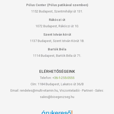
szerkezetjavító és hidratáló hatású, gyulladásgátló hatóanyag. Ha a
Pólus Center (Pólus patikával szemben)
panthenolt tartalmazó készítményt felvisszük a bőrre, a panthenol
1152 Budapest, Szentmihályi út 131.
átalakul pantoténsavvá, amely könnyen felszívódik és egészen a bőr
Rákóczi út
mélyebb rétegéig hatol.
1072 Budapest, Rákóczi út 10.
E-vitamin (Tocopheryl Acetate):
Természetes antioxidánsként fejti ki
Szent István körút
hatását a bőr rétegeiben és növeli a bőr nedvességtartalmát. Az
öregedés jeleinek megjelenését késleltető hatású, mivel
1137 Budapest, Szent István Körút 18.
ellensúlyozza az oxidatív stressz káros hatásait a bőrben.
Bartók Béla
1114 Budapest, Bartók Béla út 71.
MILYEN BŐRTÍPUSRA AJÁNLJUK?
• normál
ELÉRHETŐSÉGEINK
• száraz
Telefon:
+36-1-255-0555
• zsíros
• kombinált
Cím: 1184 Budapest, Lakatos út 36/B
• érzékeny
Email: rendeles@multi-vitamin.hu, Viszonteladói - Partneri - Sales:
• érett, feszességét vesztett
sales@bioegeszseg.hu
Miért mondhatjuk, hogy a MediNatural Niacinamide
szérum a szépség és az egészséges bőrműködés
legfőbb támogatója?