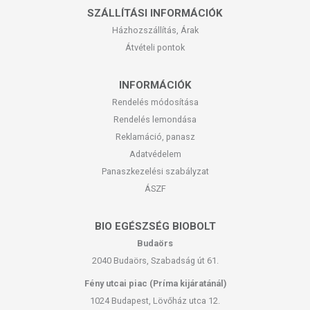
megszünteti a zsíros érzetet, csökkenti a pattanások és az akné
SZÁLLÍTÁSI INFORMÁCIÓK
kialakulásának esélyét.
Házhozszállítás, Árak
Stabil C-vitamin (Sodium Ascorbyl Phosphate):
Véd a káros
Átvételi pontok
környezeti hatásoktól, hatékonynak bizonyul az UVA és az UVB
sugarak okozta öregedési folyamat lelassításában, az apróbb ráncok
INFORMÁCIÓK
és barázdák csökkentésében, az öregedő bőr általános állapotának
javításában és az élettel teli, egészségesen ragyogó arctónus
Rendelés módosítása
elérésében. Halványítja a meglévő pigmentfoltokat, megakadályozza
Rendelés lemondása
a sejtkárosodást, elősegíti a kollagén-termelést, növeli a bőr
Reklamáció, panasz
puhaságát és rugalmasságát.
Adatvédelem
Propanediol:
Természetes növényi alapanyagból kivont, kiváló
Panaszkezelési szabályzat
hidratáló tulajdonsággal rendelkező kozmetikai összetevő, segíti más
ÁSZF
hatóanyagok könnyebb felszívódását.
Hialuronsav (Sodium hyaluronate):
Intenzíven hidratáló, anti-aging
BIO EGÉSZSÉG BIOBOLT
kozmetikai hatóanyag. Természetes összetevője a kötőszövetnek,
Budaörs
vonzza és megtartja a vizet a bőrben, mélyrétegi hidratáló. Fokozza a
2040 Budaörs, Szabadság út 61.
rugalmasságért felelős bőrrétegek szerkezetét stabilizáló enzimek
termelődését.
Fény utcai piac (Príma kijáratánál)
1024 Budapest, Lövőház utca 12.
Pantenol (Panthenol):
B5 provitamin egy elismert bőrnyugtató,