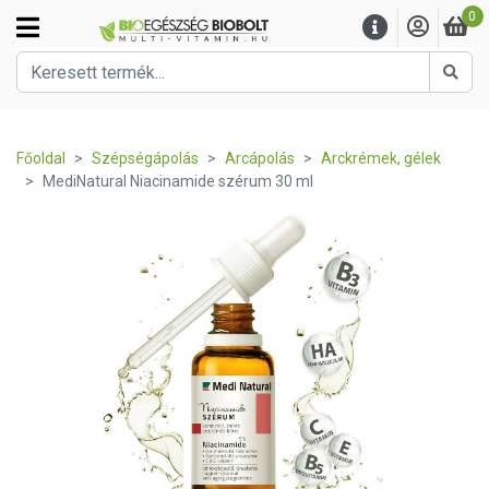
0
Kere
Főoldal
Szépségápolás
Arcápolás
Arckrémek, gélek
MediNatural Niacinamide szérum 30 ml