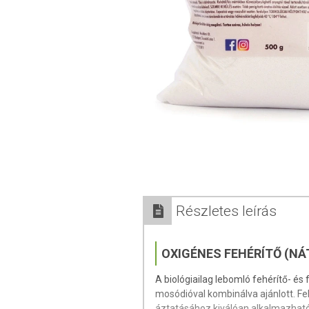
Részletes leírás
OXIGÉNES FEHÉRÍTŐ (N
A biológiailag lebomló fehérítő- és
mosódióval kombinálva ajánlott. F
áztatásához kiválóan alkalmazható