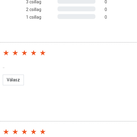
3 csillag
0
andó!
2 csillag
0
1 csillag
0
..
Válasz