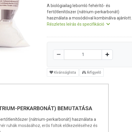
A biológiailag lebomló fehérítő- és
fertőtlenítőszer (nátrium-perkarbonát)
használata a mosódióval kombinálva ajánlott.
Részletes leírás és specifikáció
Kívánságlista
Árfigyelő
ÁTRIUM-PERKARBONÁT) BEMUTATÁSA
 fertőtlenítőszer (nátrium-perkarbonát) használata a
ehér ruhák mosásához, erős foltok előkezeléséhez és
.