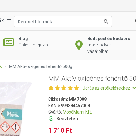
500g
ÁK
Keresés
Blog
Budapest és Budaörs
Online magazin
már 6 helyen
vásárolhat
k
MM Aktív oxigénes fehérítő 500g
MM Aktív oxigénes fehérítő 5
Ugrás az értékelésekhez
Cikkszám:
MM7008
EAN:
5999884457008
Gyártó:
MosóMami Kft.
Készleten
1 710 Ft