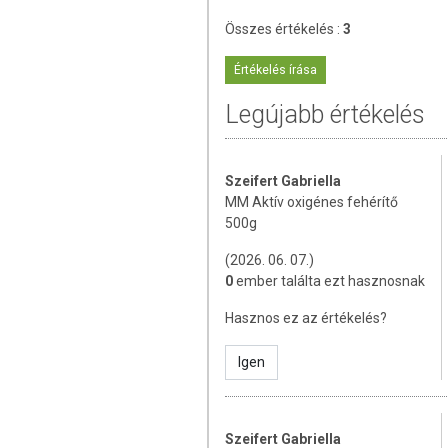
allergiás! Kisgyermektől elzárva tart
Összes értékelés :
3
Értékelés írása
Legújabb értékelés
Szeifert Gabriella
MM Aktív oxigénes fehérítő
500g
(2026. 06. 07.)
0
ember találta ezt hasznosnak
Hasznos ez az értékelés?
Igen
Szeifert Gabriella