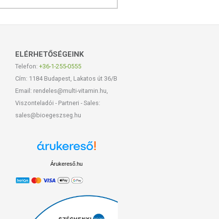
ELÉRHETŐSÉGEINK
Telefon:
+36-1-255-0555
Cím: 1184 Budapest, Lakatos út 36/B
Email: rendeles@multi-vitamin.hu,
Viszonteladói - Partneri - Sales:
sales@bioegeszseg.hu
Árukereső.hu