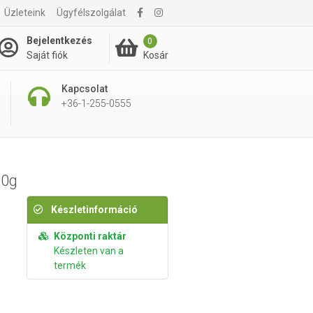
Üzleteink
Ügyfélszolgálat
1 710 Ft
Kosárba rakom
Bejelentkezés
0
Kosár
Saját fiók
Kapcsolat
+36-1-255-0555
00g
Készletinformáció
Központi raktár
Készleten van a
termék