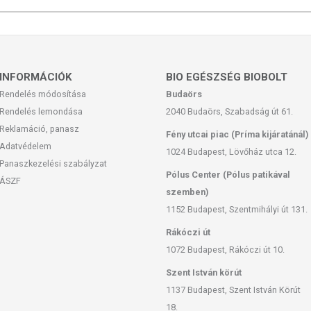
INFORMÁCIÓK
BIO EGÉSZSÉG BIOBOLT
Rendelés módosítása
Budaörs
Rendelés lemondása
2040 Budaörs, Szabadság út 61.
Reklamáció, panasz
Fény utcai piac (Príma kijáratánál)
Adatvédelem
1024 Budapest, Lövőház utca 12.
Panaszkezelési szabályzat
Pólus Center (Pólus patikával
ÁSZF
szemben)
1152 Budapest, Szentmihályi út 131.
Rákóczi út
1072 Budapest, Rákóczi út 10.
Szent István körút
1137 Budapest, Szent István Körút
18.