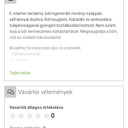
E-vitamin tartalmú, bőrregeneráló növényi szappan,
sáfránnyal dúsítva. Bőrnyugtató, hidratáló és antioxidáns
tulajdonságaival gyengéd tisztálkodást biztosít. Nem szárít,
óvja a bőr természetes vízháztartását. Megnyugtatja a bőrt,
véd az oxidatív károsodástól.
Bioaktív, természetes bio összetevők:
- Sáfrány kivonat
- E-vitamin
Hatások:
Teljes leírás
- Védi és nyugtatja a bőrt.
- Hidratál
Vásárlói vélemények
Nem tartalmaz parabeneket, SLS-t, mesterséges
színezéket, illatanyagokat, tartósítószert.
Vásárlók átlagos értékelése
Minőségét megőrzi:
A dobozon jelzett hónap végéig
0
(nap,hó,év)
Tárolás:
Száraz, hűvös helyen tartandó!