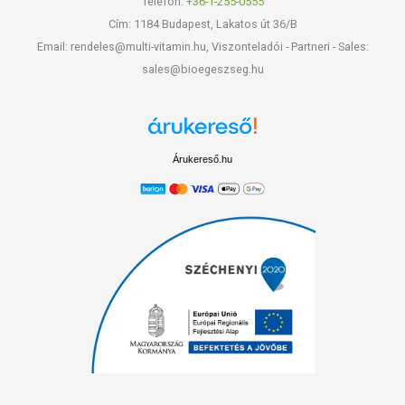
Telefon:
+36-1-255-0555
Cím: 1184 Budapest, Lakatos út 36/B
Email: rendeles@multi-vitamin.hu, Viszonteladói - Partneri - Sales:
sales@bioegeszseg.hu
Árukereső.hu