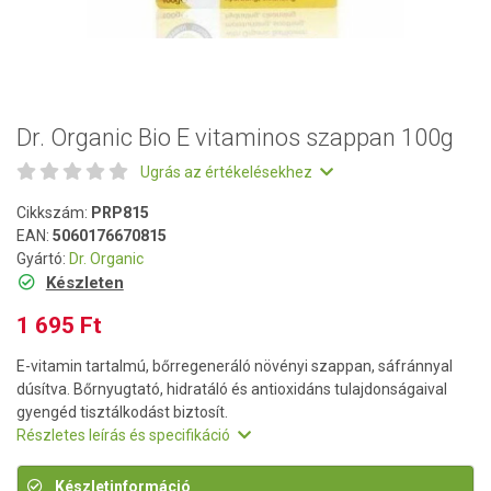
Dr. Organic Bio E vitaminos szappan 100g
Ugrás az értékelésekhez
Cikkszám:
PRP815
EAN:
5060176670815
Gyártó:
Dr. Organic
Készleten
1 695 Ft
E-vitamin tartalmú, bőrregeneráló növényi szappan, sáfránnyal
dúsítva. Bőrnyugtató, hidratáló és antioxidáns tulajdonságaival
gyengéd tisztálkodást biztosít.
Részletes leírás és specifikáció
Készletinformáció