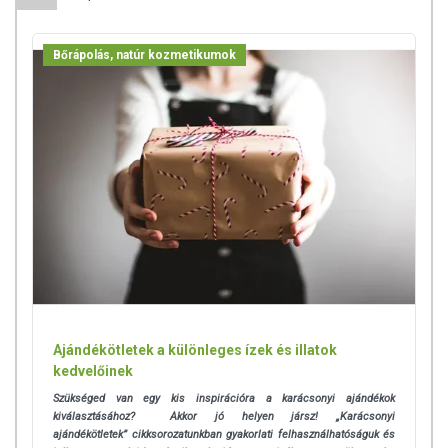
Bőrápolás, natúr kozmetikumok
Ajándékötletek a különleges ízek és illatok
kedvelőinek
Szükséged van egy kis inspirációra a karácsonyi ajándékok
kiválasztásához? Akkor jó helyen jársz! „Karácsonyi
ajándékötletek” cikksorozatunkban gyakorlati felhasználhatóságuk és