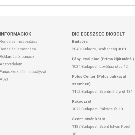
INFORMÁCIÓK
BIO EGÉSZSÉG BIOBOLT
Rendelés módosítása
Budaörs
Rendelés lemondása
2040 Budaörs, Szabadság út 61.
Reklamáció, panasz
Fény utcai piac (Príma kijáratánál)
Adatvédelem
1024 Budapest, Lövőház utca 12.
Panaszkezelési szabályzat
Pólus Center (Pólus patikával
ÁSZF
szemben)
1152 Budapest, Szentmihályi út 131.
Rákóczi út
1072 Budapest, Rákóczi út 10.
Szent István körút
1137 Budapest, Szent István Körút
18.