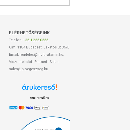
ELÉRHETŐSÉGEINK
Telefon:
+36-1-255-0555
Cím: 1184 Budapest, Lakatos út 36/B
Email: rendeles@multi-vitamin.hu,
Viszonteladói - Partneri - Sales:
sales@bioegeszseg.hu
Árukereső.hu