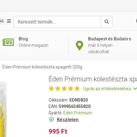
agetti 200g
ÁK
Keresés
Blog
Budapest és Budaörs
Online magazin
már 6 helyen
vásárolhat
Éden Prémium kölestészta spagetti 200g
Éden Prémium kölestészta sp
Ugrás az értékelésekhez
Cikkszám:
EDN5820
EAN:
5999563455820
Gyártó:
Éden Prémium
Készleten
995 Ft