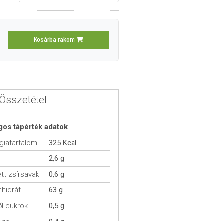
Kosárba rakom
Összetétel
gos tápérték adatok
giatartalom
325 Kcal
2,6 g
ett zsírsavak
0,6 g
hidrát
63 g
l cukrok
0,5 g