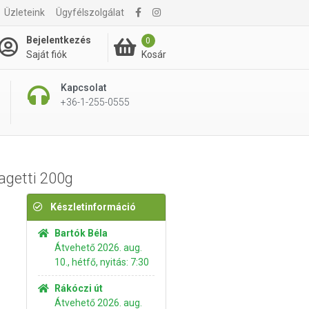
Üzleteink
Ügyfélszolgálat
995 Ft
Kosárba rakom
Bejelentkezés
0
Kosár
Saját fiók
Kapcsolat
+36-1-255-0555
agetti 200g
Készletinformáció
Bartók Béla
Átvehető 2026. aug.
10., hétfő, nyitás: 7:30
Rákóczi út
Átvehető 2026. aug.