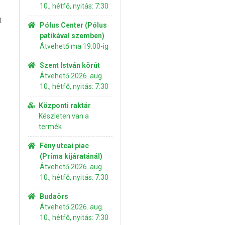
10., hétfő, nyitás: 7:30
t
Pólus Center (Pólus
patikával szemben)
Átvehető ma 19:00-ig
Szent István körút
Átvehető 2026. aug.
10., hétfő, nyitás: 7:30
Központi raktár
Készleten van a
termék
Fény utcai piac
(Príma kijáratánál)
Átvehető 2026. aug.
10., hétfő, nyitás: 7:30
Budaörs
Átvehető 2026. aug.
10., hétfő, nyitás: 7:30