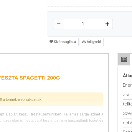
Kívánságlista
Árfigyelő
Átla
ÉSZTA SPAGETTI 200G
Ener
Zsír
00 g termékre vonatkoznak.
telít
Szén
ept alapján készül tésztaüzemünkben. Kellemes sárga színét a
t főzés után is megtartja. A tésztához
nem használtunk tojást és
ebbő