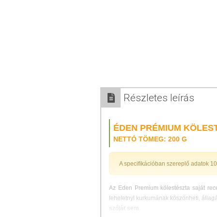
Részletes leírás
ÉDEN PRÉMIUM KÖLEST
NETTÓ TÖMEG: 200 G
A specifikációban szereplő adatok 1
Az Eden Premium kölestészta saját rec
leheletnyi kurkumának köszönheti, állagá
szóját sem
.