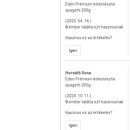
Tárolás: Száraz, hűvös, napfénytől védett
Éden Prémium kölestészta
spagetti 200g
Forgalmazza: Naturtrade Hungary Kft.
(2025. 04. 14.)
Származási hely: Magyarország
0
ember találta ezt hasznosnak
Az oldalunkon lévő adatokat folyamato
Hasznos ez az értékelés?
Szeretnénk felhívni azonban a figyelmet
termékfotókat, tápérték-, összetétel-, és
Igen
értékek eltérhetnek az élelmiszerek ter
csomagolásán találják meg.
Horváth Ilona
Éden Prémium kölestészta
spagetti 200g
(2024. 10. 11.)
0
ember találta ezt hasznosnak
Hasznos ez az értékelés?
Igen