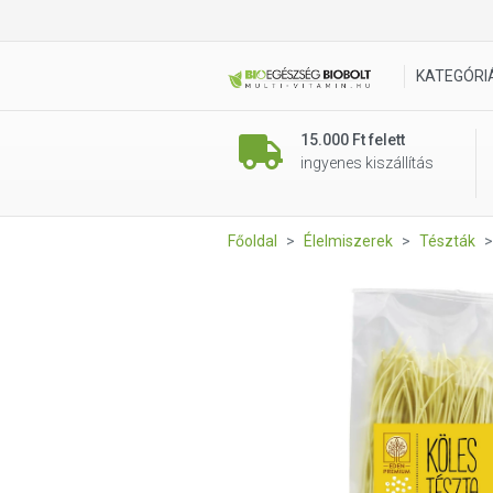
Éden Prémium kölestészta sp
KATEGÓRI
15.000 Ft felett
ingyenes kiszállítás
Főoldal
Élelmiszerek
Tészták