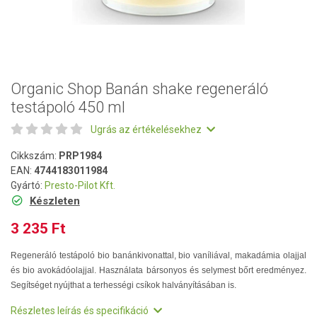
Organic Shop Banán shake regeneráló
testápoló 450 ml
Ugrás az értékelésekhez
Cikkszám:
PRP1984
EAN:
4744183011984
Gyártó:
Presto-Pilot Kft.
Készleten
3 235 Ft
Regeneráló testápoló bio banánkivonattal, bio vaníliával, makadámia olajjal
és bio avokádóolajjal. Használata bársonyos és selymest bőrt eredményez.
Segítséget nyújthat a terhességi csíkok halványításában is.
Részletes leírás és specifikáció