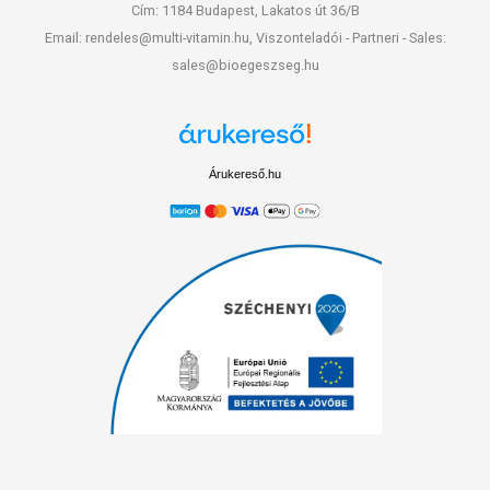
Cím: 1184 Budapest, Lakatos út 36/B
Email: rendeles@multi-vitamin.hu, Viszonteladói - Partneri - Sales:
sales@bioegeszseg.hu
Árukereső.hu