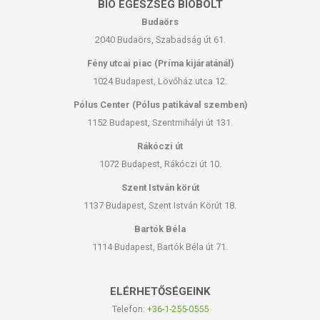
BIO EGÉSZSÉG BIOBOLT
Budaörs
2040 Budaörs, Szabadság út 61.
Fény utcai piac (Príma kijáratánál)
1024 Budapest, Lövőház utca 12.
Pólus Center (Pólus patikával szemben)
1152 Budapest, Szentmihályi út 131.
Rákóczi út
1072 Budapest, Rákóczi út 10.
Szent István körút
1137 Budapest, Szent István Körút 18.
Bartók Béla
1114 Budapest, Bartók Béla út 71.
ELÉRHETŐSÉGEINK
Telefon:
+36-1-255-0555