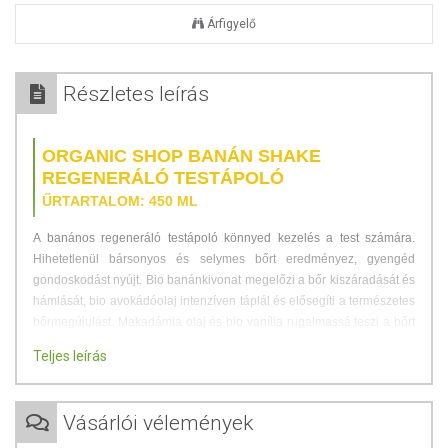
Árfigyelő
Részletes leírás
ORGANIC SHOP BANÁN SHAKE
REGENERÁLÓ TESTÁPOLÓ
ŰRTARTALOM: 450 ML
A banános regeneráló testápoló könnyed kezelés a test számára.
Hihetetlenül bársonyos és selymes bőrt eredményez, gyengéd
gondoskodást nyújt. Bio banánkivonat megelőzi a bőr kiszáradását és
hámlását, bio avokádóolaj intenzíven táplál és elősegíti a természetes
bőrmegújulást. Makadámia olaj és bio vanília rugalmassá teszi a bőrt
és támogatja regenerálódását. Segíti a terhességi csíkok
Teljes leírás
halványítását.
Használat:
Könnyed masszírozó mozdulatokkal vigye fel tiszta száraz
Vásárlói vélemények
bőrére. CSAK külső használatra.