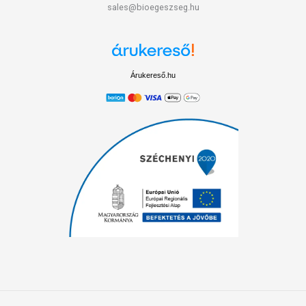
sales@bioegeszseg.hu
Árukereső.hu