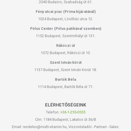
2040 Budaörs, Szabadság út 61.
Fény utcai piac (Príma kijáratánál)
1024 Budapest, Lövőház utca 12.
Pólus Center (Pólus patikával szemben)
1152 Budapest, Szentmihályi út 131.
Rákóczi út
1072 Budapest, Rákóczi út 10.
Szent István körút
1137 Budapest, Szent István Körút 18.
Bartók Béla
1114 Budapest, Bartók Béla út 71.
ELÉRHETŐSÉGEINK
Telefon:
+36-1-255-0555
Cím: 1184 Budapest, Lakatos út 36/B
Email: rendeles@multi-vitamin.hu, Viszonteladói - Partneri - Sales: