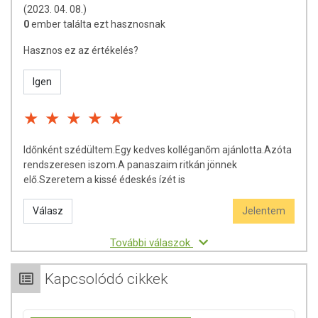
(2023. 04. 08.)
0
ember találta ezt hasznosnak
Hasznos ez az értékelés?
Igen
Időnként szédültem.Egy kedves kolléganőm ajánlotta.Azóta
rendszeresen iszom.A panaszaim ritkán jönnek
elő.Szeretem a kissé édeskés ízét is
Válasz
Jelentem
További válaszok
Kapcsolódó cikkek