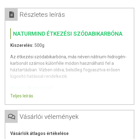
Részletes leírás
NATURMIND ÉTKEZÉSI SZÓDABIKARBÓNA
Kiszerelés:
500g
Az étkezési szódabikarbóna, más néven nátrium-hidrogén-
karbonát számos különféle módon használható fel a
háztartásban. Vízben oldva, belsőleg fogyasztva erősen
lúgosító hatással rendelkezik.
Hogyan alkalmazzuk?
Teljes leírás
Főzéshez: ha a leveshez 1 kiskanál szódabikarbónát
teszünk, a zöldségek megőrzik élénk színüket.
Süteményekhez: helyettesíthetjük vele a sütőport, így
Vásárlói vélemények
a tészta könnyű és egyenletes lesz.
Gyomorégésre, puffadásra: 1 teáskanál
szódabikarbónát egy pohár vízben elkeverve
Vásárlók átlagos értékelése
csökkenthetjük a tüneteket. 1 hétnél tovább ne