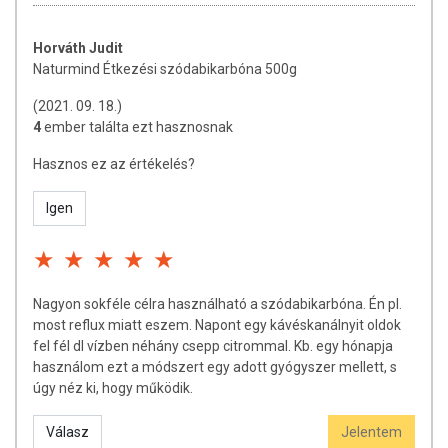
Horváth Judit
Naturmind Étkezési szódabikarbóna 500g
(2021. 09. 18.)
4
ember találta ezt hasznosnak
Hasznos ez az értékelés?
Igen
Nagyon sokféle célra használható a szódabikarbóna. Én pl.
most reflux miatt eszem. Napont egy kávéskanálnyit oldok
fel fél dl vízben néhány csepp citrommal. Kb. egy hónapja
használom ezt a módszert egy adott gyógyszer mellett, s
úgy néz ki, hogy működik.
Válasz
Jelentem