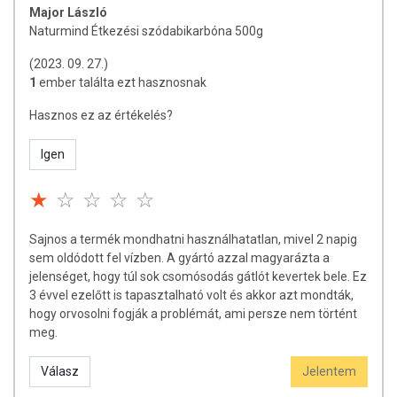
Major László
Naturmind Étkezési szódabikarbóna 500g
(2023. 09. 27.)
1
ember találta ezt hasznosnak
Hasznos ez az értékelés?
Igen
Sajnos a termék mondhatni használhatatlan, mivel 2 napig
sem oldódott fel vízben. A gyártó azzal magyarázta a
jelenséget, hogy túl sok csomósodás gátlót kevertek bele. Ez
3 évvel ezelőtt is tapasztalható volt és akkor azt mondták,
hogy orvosolni fogják a problémát, ami persze nem történt
meg.
Válasz
Jelentem