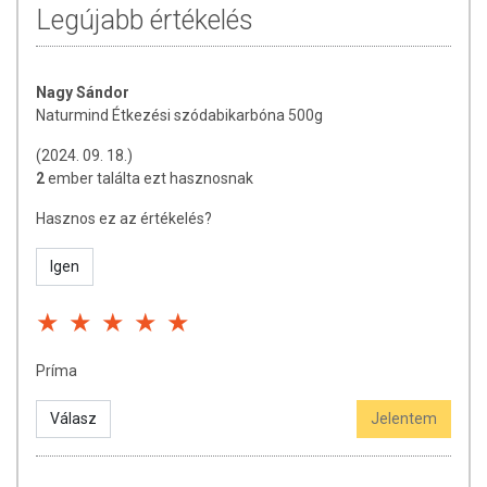
Legújabb értékelés
A termék nem helyettesíti a kiegyensúlyozott, vegyes étrendet és
az egészséges életmódot! A termék nem gyógyít betegségeket!
A termék nem az orvosi kezelés helyettesítésére
Nagy Sándor
alkalmas! Betegség esetén használatát beszélje meg
Naturmind Étkezési szódabikarbóna 500g
kezelőorvosával. Az ajánlott napi fogyasztási mennyiséget ne
lépje túl! Ne szedje a készítményt, ha az összetevők
(2024. 09. 18.)
bármelyikére érzékeny vagy allergiás! Kisgyermektől elzárva
2
ember találta ezt hasznosnak
tartandó!
Hasznos ez az értékelés?
Igen
Príma
Válasz
Jelentem