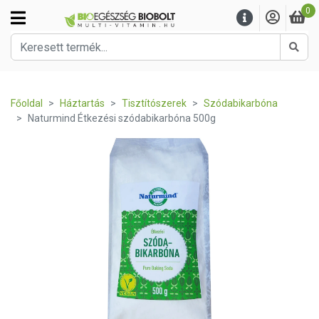
0
Kere
Főoldal
Háztartás
Tisztítószerek
Szódabikarbóna
Naturmind Étkezési szódabikarbóna 500g