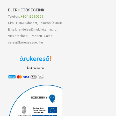
ELÉRHETŐSÉGEINK
Telefon:
+36-1-255-0555
Cím: 1184 Budapest, Lakatos út 36/B
Email: rendeles@multi-vitamin.hu,
Viszonteladói - Partneri - Sales:
sales@bioegeszseg.hu
Árukereső.hu