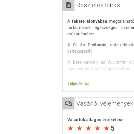
Részletes leírás
A
fekete áfonyában
megtalálható 
tartalmának egészséges szinte
működéséhez.
A
C- és E-vitamin
, antioxidáns
védekezését.
A
béta-karotin
az A-vitamin elő
egészséges látás megőrzésében.
A
lutein, a zeaxantin és a rutin
a sz
Teljes leírás
A
halolaj
oldódási közeget biztosí
hatását gyakorol a keringési re
Vásárlói vélemények
halolajban található DHA (o
fenntartásához
. Hetente 1-2 alka
olajakkal látjuk el szervezetünket.
Vásárlók átlagos értékelése
5
A hatóanyagok hozzájárulhat
terhelés esetén.