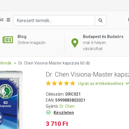
szula 60 db
ÁK
Keresés
Blog
Budapest és Budaörs
Online magazin
már 6 helyen
vásárolhat
lémák
Dr. Chen Visiona-Master kapszula 60 db
Dr. Chen Visiona-Master kaps
Ugrás az értékelésekhez
Cikkszám:
DRC021
EAN:
5999883802021
Gyártó:
Dr. Chen
Készleten
3 710 Ft