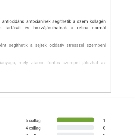
antioxidáns antocianinek segíthetik a szem kollagén
n tartását és hozzájárulhatnak a retina normál
ként segíthetik a sejtek oxidatív stresszel szembeni
anyaga, mely vitamin fontos szerepet játszhat az
em felépítésében is résztvevő flavonoidok.
t a zsírban oldódó vitaminok számára, valamint kedvező
ndszerre, ezáltal a hatóanyagok felszívódására. A
mega-3 zsírsav)
hozzájárulhat a normál látás
lommal javasolt halat fogyasztani, így további értékes
5 csillag
1
nak a szem egészségének megőrzéséhez fokozott
4 csillag
0