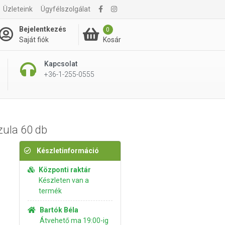
Üzleteink
Ügyfélszolgálat
3 710 Ft
Kosárba rakom
Bejelentkezés
0
Kosár
Saját fiók
Kapcsolat
+36-1-255-0555
zula 60 db
Készletinformáció
Központi raktár
Készleten van a
termék
Bartók Béla
Átvehető ma 19:00-ig