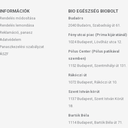
INFORMÁCIÓK
BIO EGÉSZSÉG BIOBOLT
Rendelés módosítása
Budaörs
Rendelés lemondása
2040 Budaörs, Szabadság út 61.
Reklamáció, panasz
Fény utcai piac (Príma kijáratánál)
Adatvédelem
1024 Budapest, Lövőház utca 12.
Panaszkezelési szabályzat
Pólus Center (Pólus patikával
ÁSZF
szemben)
1152 Budapest, Szentmihályi út 131.
Rákóczi út
1072 Budapest, Rákóczi út 10.
Szent István körút
1137 Budapest, Szent István Körút
18.
Bartók Béla
1114 Budapest, Bartók Béla út 71.