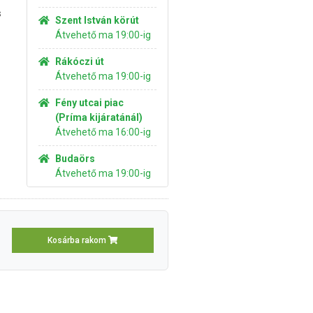
s
Szent István körút
Átvehető ma 19:00-ig
Rákóczi út
Átvehető ma 19:00-ig
Fény utcai piac
(Príma kijáratánál)
Átvehető ma 16:00-ig
Budaörs
Átvehető ma 19:00-ig
Kosárba rakom