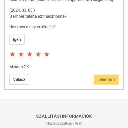
az összetevők bármelyikére érzékeny vagy allergiás! Ha kiütés
jelentkezik, függessze fel a használatát! Gyermekektől elzárva
(2024. 03. 05.)
tartandó.
0
ember találta ezt hasznosnak
Hasznos ez az értékelés?
Igen
Minden OK
Válasz
Jelentem
SZÁLLÍTÁSI INFORMÁCIÓK
Házhozszállítás, Árak