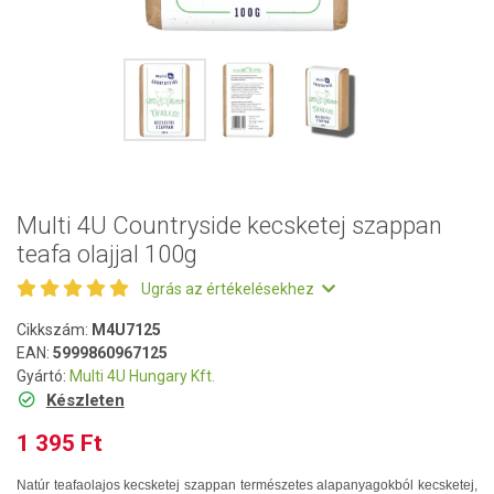
Multi 4U Countryside kecsketej szappan
teafa olajjal 100g
Ugrás az értékelésekhez
Cikkszám:
M4U7125
EAN:
5999860967125
Gyártó:
Multi 4U Hungary Kft.
Készleten
1 395 Ft
Natúr teafaolajos kecsketej szappan természetes alapanyagokból kecsketej,