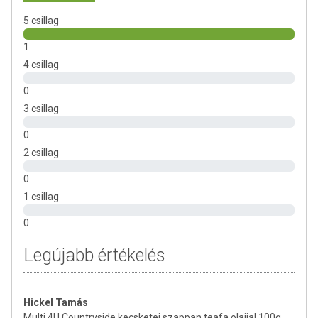
szőrtüszők felszabadulását, és alapvető tápanyagot biztosítanak a
5 csillag
hajgyökerek számára. Érzékeny bőrűeknek mindennapi használatra
ajánljuk.
1
4 csillag
ÖSSZETEVŐK
0
Caprae Iac (kecsketej), Elacis Gunineensis oil (pálmaolaj), Helianthus
3 csillag
Annuus seed oil (napraforgóolaj), Olea Europea oil (olívaolaj), Sodium
hydroxide, MELALEUCA ALTERNIFOLIA LEAF OIL (teafaolaj).
0
2 csillag
TOVÁBBI TUDNIVALÓK A TERMÉKRŐL
0
Minőségét megőrzi:
Lásd a csomagoláson jelzett időpontig.
1 csillag
Forgalmazza:
Multi4u Hungary Kft.
0
Tárolás:
Száraz, hűvös helyen tároljuk!
Legújabb értékelés
A termék belső fogyasztásra nem alkalmas. A termék nem gyógyít
betegségeket. A termék nem az orvosi kezelés helyettesítésére
Hickel Tamás
alkalmas. Kerülni kell a szembejutást. Ne használja a készítményt, ha
Multi 4U Countryside kecsketej szappan teafa olajjal 100g