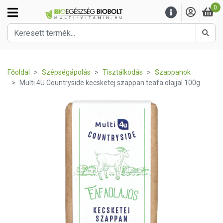
0
Kere
Főoldal
Szépségápolás
Tisztálkodás
Szappanok
Multi 4U Countryside kecsketej szappan teafa olajjal 100g