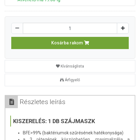
Kosárba rakom
Kívánságlista
Árfigyelő
Részletes leírás
KISZERELÉS:
1 DB SZÁJMASZK
BFE>99% (baktériumok szűrésének hatékonysága)
a 3 rétegének köszönhetően, maximalizálja a