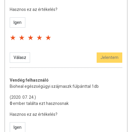
koronavírus és az influenzavírus emberről-emberre történő
átvitelét - – derül ki egy, a Nature folyóiratban nemrégiben
Hasznos ez az értékelés?
publikált kutatásból, amit a SOTE szemlézett.
Igen
Válasz
Jelentem
Származási hely: Kína
Vendég felhasználó
Bioheal egészségügyi szájmaszk fülpánttal 1db
(2020. 07. 24.)
0
ember találta ezt hasznosnak
Hasznos ez az értékelés?
Igen