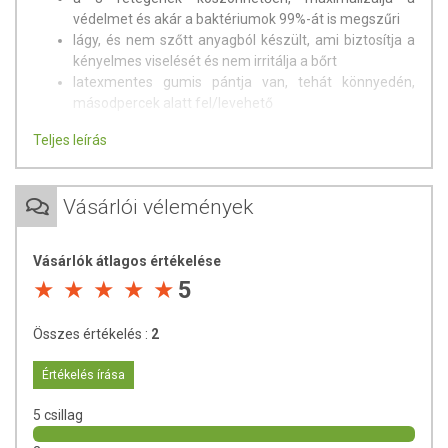
védelmet és akár a baktériumok 99%-át is megszűri
lágy, és nem szőtt anyagból készült, ami biztosítja a
kényelmes viselését és nem irritálja a bőrt
latexmentes gumis pántja van, tehát könnyedén,
másodpercek alatt fel/levehető
Teljes leírás
Vásárlói vélemények
Vásárlók átlagos értékelése
5
Összes értékelés :
2
Értékelés írása
5 csillag