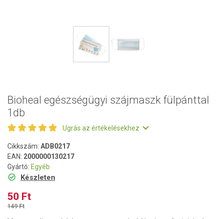
Bioheal egészségügyi szájmaszk fülpánttal
1db
Ugrás az értékelésekhez
Cikkszám:
ADB0217
EAN:
2000000130217
Gyártó:
Egyéb
Készleten
50 Ft
149 Ft