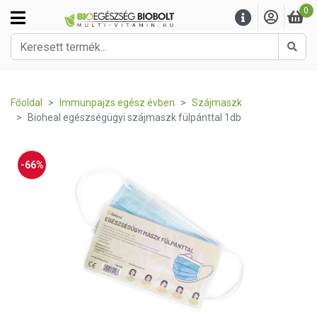
0
Kere
Főoldal
Immunpajzs egész évben
Szájmaszk
Bioheal egészségügyi szájmaszk fülpánttal 1db
-66%