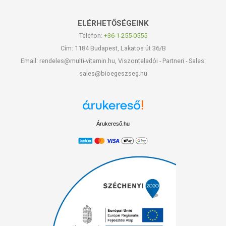
ELÉRHETŐSÉGEINK
Telefon:
+36-1-255-0555
Cím: 1184 Budapest, Lakatos út 36/B
Email: rendeles@multi-vitamin.hu, Viszonteladói - Partneri - Sales:
sales@bioegeszseg.hu
Árukereső.hu