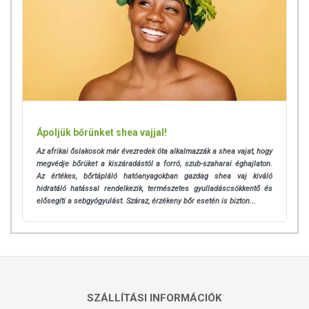
Az oldalunkon lévő adatokat folyamatosan frissítjük, törekszünk arra,
hogy naprakészek legyenek. Szeretnénk felhívni azonban a figyelmet,
hogy ennek ellenére a webshopon szereplő adatok (beleértve a
termékfotókat, tápérték-, összetétel-, és allergén információkat is) csak
tájékoztató jellegűek, a tényleges értékek eltérhetnek az élelmiszerek
természetéből adódóan. A friss, aktuális információkat a termékek
csomagolásán találják meg.
Ápoljük bőrünket shea vajjal!
A termék belső fogyasztásra nem alkalmas. A termék nem gyógyít
Az afrikai őslakosok már évezredek óta alkalmazzák a shea vajat, hogy
betegségeket. A termék nem az orvosi kezelés helyettesítésére
megvédje bőrüket a kiszáradástól a forró, szub-szaharai éghajlaton.
alkalmas. Betegség esetén használatát beszélje
Az értékes, bőrtápláló hatóanyagokban gazdag shea vaj kiváló
hidratáló hatással rendelkezik, természetes gyulladáscsökkentő és
meg kezelőorvosával! Kerülni kell a szembejutást. Az ajánlott napi
elősegíti a sebgyógyulást.
Száraz, érzékeny bőr esetén is bizton...
alkalmazási mennyiséget ne lépje túl! Ne használja irritált vagy sérült
bőrfelületen! Ne használja a készítményt,
ha az összetevők bármelyikére érzékeny vagy allergiás! Ha kiütés
jelentkezik, függessze fel a használatát! Gyermekektől elzárva
tartandó.
SZÁLLÍTÁSI INFORMÁCIÓK