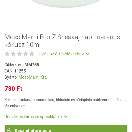
Mosó Mami Eco-Z Sheavaj hab - narancs-
kókusz 10ml
Ugrás az értékelésekhez
Cikkszám:
MM255
EAN:
11255
Gyártó:
MosóMami Kft.
730 Ft
Kellemes kókusz-narancs illatú, hidratáló és bőrtápláló habkrém különösen a
téli időszakra.
Részletes leírás és specifikáció
Készletinformáció