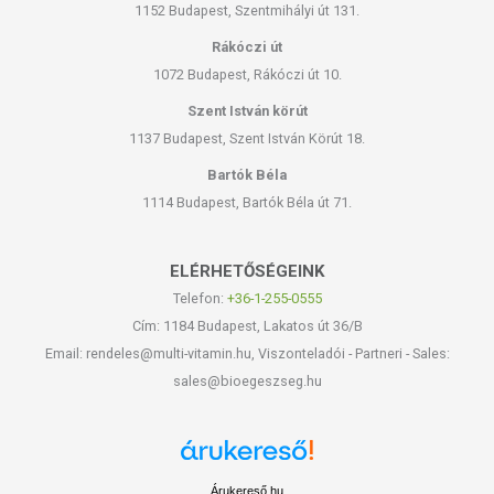
1152 Budapest, Szentmihályi út 131.
Rákóczi út
1072 Budapest, Rákóczi út 10.
Szent István körút
1137 Budapest, Szent István Körút 18.
Bartók Béla
1114 Budapest, Bartók Béla út 71.
ELÉRHETŐSÉGEINK
Telefon:
+36-1-255-0555
Cím: 1184 Budapest, Lakatos út 36/B
Email: rendeles@multi-vitamin.hu, Viszonteladói - Partneri - Sales:
sales@bioegeszseg.hu
Árukereső.hu