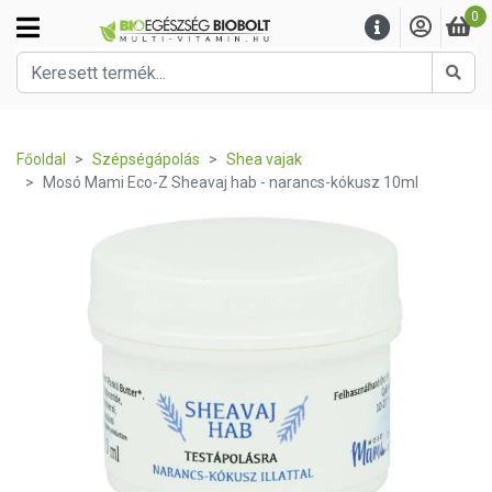
0
Kere
Főoldal
Szépségápolás
Shea vajak
Mosó Mami Eco-Z Sheavaj hab - narancs-kókusz 10ml