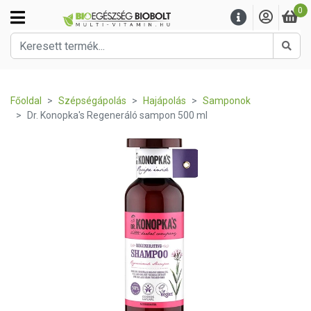
0
Kere
Főoldal
Szépségápolás
Hajápolás
Samponok
Dr. Konopka's Regeneráló sampon 500 ml