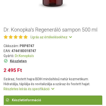
Dr. Konopka's Regeneráló sampon 500 ml
Ugrás az értékelésekhez
Cikkszám:
PRP8747
EAN:
4744183018747
Gyártó:
Dr.Konopka's
Készleten
2 495 Ft
Száraz, festett hajra BDIH minősítésű natúr kozmetikum.
Hidratálja, táplálja és revitalizálja a száraz és festett hajat.
Részletes leírás és specifikáció
Készletinformáció