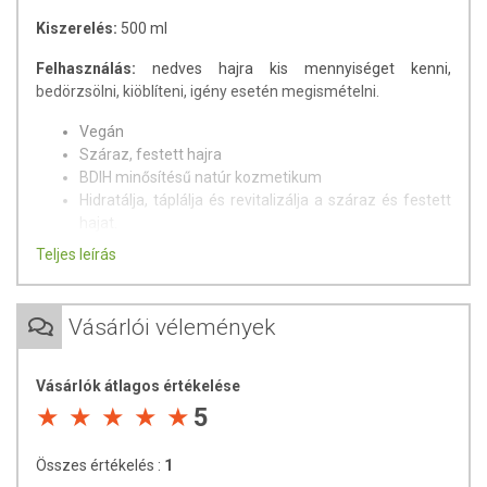
Kiszerelés:
500 ml
Felhasználás:
nedves hajra kis mennyiséget kenni,
bedörzsölni, kiöblíteni, igény esetén megismételni.
Vegán
Száraz, festett hajra
BDIH minősítésű natúr kozmetikum
Hidratálja, táplálja és revitalizálja a száraz és festett
hajat.
Dr. Konopka különleges, 52. számú növényi bio olajával
Teljes leírás
és bio vasfűkivonattal
Minőségét megőrzi:
a csomagoláson / terméken jelezett
Vásárlói vélemények
időppontig.
Forgalmazó:
Presto-Pilot Kft.
Vásárlók átlagos értékelése
5
A termék belső fogyasztásra nem alkalmas. A termék nem
gyógyít betegségeket. A termék nem az orvosi kezelés
helyettesítésére alkalmas. Betegség esetén használatát beszélje
Összes értékelés :
1
meg kezelőorvosával! Kerülni kell a szembejutást. Az ajánlott