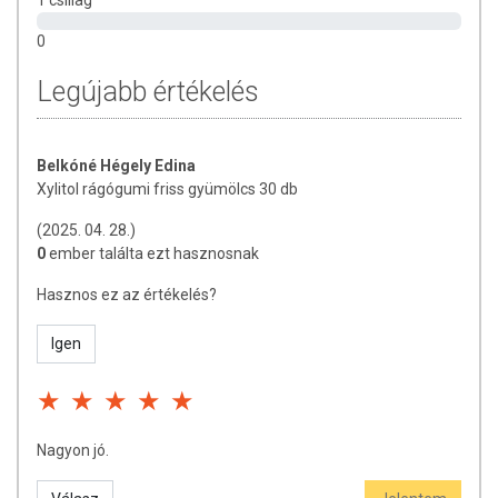
1 csillag
A termék nem helyettesíti a kiegyensúlyozott, vegyes étrendet és
0
az egészséges életmódot! A termék nem gyógyít betegségeket!
Legújabb értékelés
A termék orvosi kezelés helyettesítésére nem alkalmas!
Betegség esetén használatát beszélje meg kezelőorvosával. Az
ajánlott napi fogyasztási mennyiséget ne lépje túl! Ne szedje a
készítményt, ha az összetevők bármelyikére érzékeny vagy
Belkóné Hégely Edina
allergiás! Kisgyermektől elzárva tartandó!
Xylitol rágógumi friss gyümölcs 30 db
(2025. 04. 28.)
0
ember találta ezt hasznosnak
Hasznos ez az értékelés?
Igen
Nagyon jó.