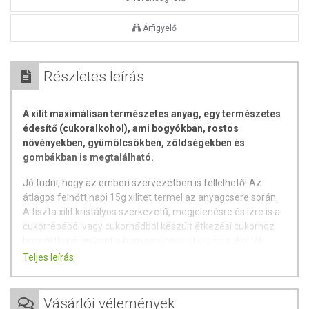
Árfigyelő
Részletes leírás
A xilit maximálisan természetes anyag, egy természetes
édesítő (cukoralkohol), ami bogyókban, rostos
növényekben, gyümölcsökben, zöldségekben és
gombákban is megtalálható.
Jó tudni, hogy az emberi szervezetben is fellelhető! Az
átlagos felnőtt napi 15g xilitet termel az anyagcsere során.
A tiszta xilit kristályos szerkezetű, megjelenésre és ízre is a
cukorrépából vagy cukornádból készült étkezési cukorhoz
hasonlítható, viszont a hagyományos étkezési cukortól
eltérő atomszerkezete és tápértéke miatt "cukormentes"
Teljes leírás
édesítőszernek számít.
Természetesen a Xylitol rágógumi fogyasztása nem
Vásárlói vélemények