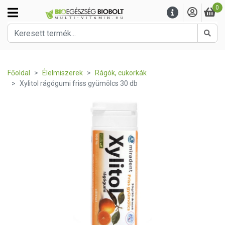
0
Kere
Főoldal
Élelmiszerek
Rágók, cukorkák
Xylitol rágógumi friss gyümölcs 30 db