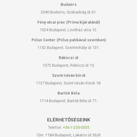
Budaörs
2040 Budaörs, Szabadság út 61.
Fény utcai piac (Príma kijáratánál)
1024 Budapest, Lövőház utca 12.
Pólus Center (Pólus patikával szemben)
1152 Budapest, Szentmihályi út 131.
Rákóczi út
1072 Budapest, Rákóczi út 10.
Szent István körút
1137 Budapest, Szent István Körút 18.
Bartók Béla
1114 Budapest, Bartók Béla út 71.
ELÉRHETŐSÉGEINK
Telefon:
+36-1-255-0555
Cím: 1184 Budapest, Lakatos út 36/B