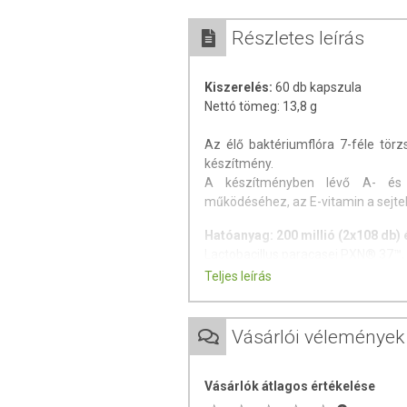
Részletes leírás
Kiszerelés:
60 db kapszula
Nettó tömeg: 13,8 g
Az élő baktériumflóra 7-féle törz
készítmény.
A készítményben lévő A- és 
működéséhez, az E-vitamin a sejte
Hatóanyag: 200 millió (2x108 db) 
Lactobacillus paracasei PXN® 37™,
Lactobacillus rhamnosus PXN® 54
Teljes leírás
Streptococcus thermophilus PXN®
Lactobacillus acidophilus PXN® 35™
Bifidobacterium breve PXN® 25™,
Vásárlói vélemények
Bifidobacterium longum PXN® 30™
Lactobacillus bulgaricus PXN® 39™,
Vásárlók átlagos értékelése
- frukto-oligoszacharid