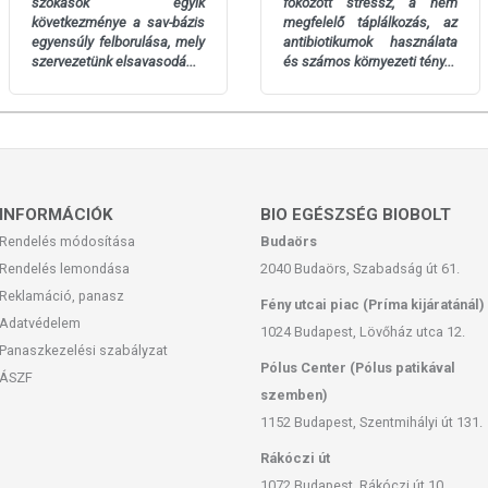
szokások egyik
fokozott stressz, a nem
800 µg (NRV 100 %)
következménye a sav-bázis
megfelelő táplálkozás, az
egyensúly felborulása, mely
antibiotikumok használata
CFU*
2 × 108 CFU*
szervezetünk elsavasodá...
és számos környezeti tény...
e
 felnőttek számára 2 kapszula, étkezés után.
z antibiotikum tartalmú gyógyszer bevétele között
nyben előforduló allergéneket az összetevők listáján
INFORMÁCIÓK
BIO EGÉSZSÉG BIOBOLT
k szóját és tejet tartalmaz, melyeket a fermentációs
Rendelés módosítása
Budaörs
Rendelés lemondása
2040 Budaörs, Szabadság út 61.
Reklamáció, panasz
nnyiséget, mely befolyásolhatja laktóz intoleranciában
Fény utcai piac (Príma kijáratánál)
Adatvédelem
1024 Budapest, Lövőház utca 12.
Panaszkezelési szabályzat
 nedvességtől való védelem érdekében az eredeti
Pólus Center (Pólus patikával
ÁSZF
szemben)
jelzett időpontig.
1152 Budapest, Szentmihályi út 131.
Rákóczi út
1072 Budapest, Rákóczi út 10.