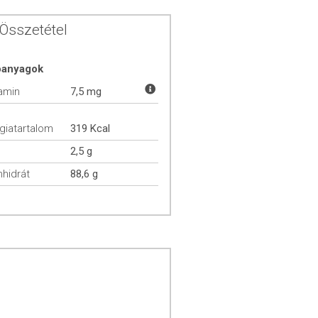
Összetétel
óanyagok
tamin
7,5 mg
giatartalom
319 Kcal
2,5 g
hidrát
88,6 g