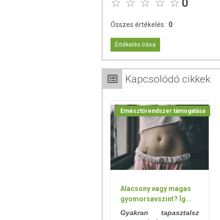
0
- kapszula: (hidroxi-propil-metil-cel
- C-vitamin (L-aszkorbinsav)
Összes értékelés :
0
- E-vitamin (DL-alfa-tokoferil acetát
- A-vitamin (retinil-acetát)
Értékelés írása
- 7-féle baktériumtörzs
- csomósodást gátló anyag: zsírs
- szója
Kapcsolódó cikkek
- tej
Tápérték
100 g-ban
Energiatartalom
1337 KJ / 31
Emésztőrendszer támogatása
Zsír
2,5 g
- ebből telített zsírsav
1,1 g
Szénhidrát
88,6 g
- ebből cukor
36,2 g
Fehérje
1,02 g
Só
0,3 g
Alacsony vagy magas
Frukto-oligoszacharid
61,2 g
gyomorsavszint? Íg...
C-vitamin
23,2 g
Gyakran tapasztalsz
E-vitamin
7,5 g