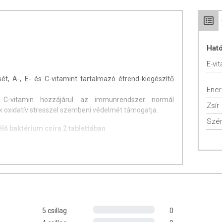
Hat
E-vi
sét, A-, E- és C-vitamint tartalmazó étrend-kiegészítő
Ener
C-vitamin hozzájárul az immunrendszer normál
Zsír
k oxidatív stresszel szembeni védelmét támogatja.
Szén
élő baktérium csíra 2 tablettában
™,
 66™,
,
,
5 csillag
0