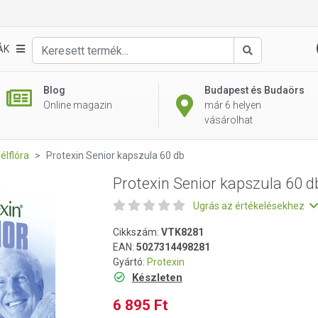
db
ÁK
Keresés
Blog
Budapest és Budaörs
Online magazin
már 6 helyen
vásárolhat
élflóra
Protexin Senior kapszula 60 db
Protexin Senior kapszula 60 d
Ugrás az értékelésekhez
Cikkszám:
VTK8281
EAN:
5027314498281
Gyártó:
Protexin
Készleten
6 895 Ft