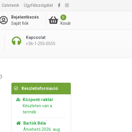
Üzleteink
Ügyfélszolgálat
6 895 Ft
Kosárba rakom
Bejelentkezés
0
Kosár
Saját fiók
Kapcsolat
+36-1-255-0555
b
Készletinformáció
Központi raktár
Készleten van a
termék
Bartók Béla
Átvehető 2026. aug.