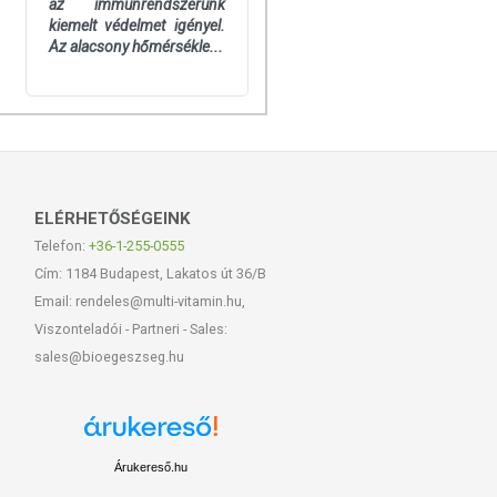
az immunrendszerünk
kiemelt védelmet igényel.
Az alacsony hőmérsékle...
ELÉRHETŐSÉGEINK
Telefon:
+36-1-255-0555
Cím: 1184 Budapest, Lakatos út 36/B
Email: rendeles@multi-vitamin.hu,
Viszonteladói - Partneri - Sales:
sales@bioegeszseg.hu
Árukereső.hu