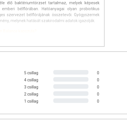
éle élő baktériumtörzset tartalmaz, melyek képesek
emberi bélflórában. Hatóanyagai olyan probiotikus
es szervezet bélflórájának összetevői. Gyógyszernek
ény, melynek hatását szakirodalmi adatok igazolják.
in Balance kapszula?
flóra fenntartásában
n (pl. antibiotikus kezelések idején és azt követően,
ben
zer erősítésében, klímaváltozáskor, utazáskor és
5 csillag
0
zacharidot (FOS) tartalmaz
4 csillag
0
3 csillag
0
2 csillag
0
 főétkezéskor bő folyadékkal lenyelni.
1 csillag
0
 kapszula nyomokban szóját és tejet tartalmazhat.