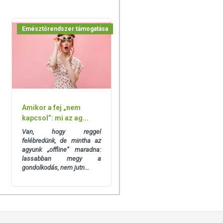
Emésztőrendszer támogatása
Amikor a fej „nem
kapcsol”: mi az ag...
Van, hogy reggel
felébredünk, de mintha az
agyunk „offline” maradna:
lassabban megy a
gondolkodás, nem jutn...