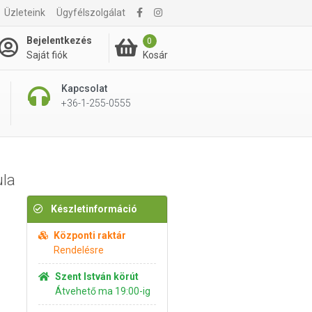
Üzleteink
Ügyfélszolgálat
2 590 Ft
Kosárba rakom
Bejelentkezés
0
Kosár
Saját fiók
Kapcsolat
+36-1-255-0555
ula
Készletinformáció
Központi raktár
Rendelésre
Szent István körút
Átvehető ma 19:00-ig