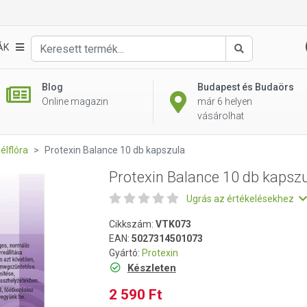
ula
ÁK
Keresés
Blog
Budapest és Budaörs
Online magazin
már 6 helyen
vásárolhat
élflóra
Protexin Balance 10 db kapszula
Protexin Balance 10 db kapsz
Ugrás az értékelésekhez
Cikkszám:
VTK073
EAN:
5027314501073
Gyártó:
Protexin
Készleten
2 590 Ft