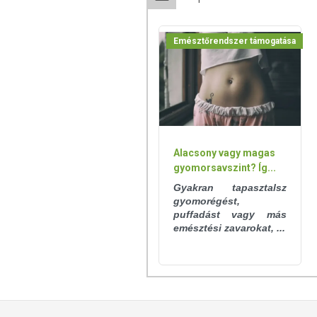
ÖSSZETEVŐK
1 kapszula hatóanyagtartalma:
Emésztőrendszer támogatása
100 millió (10^8 db) élő probi
1,20 mg Lactobacillus parac
1,05 mg Lactobacillus rham
0,30 mg Streptococcus ther
0,15 mg Lactobacillus acido
0,14 mg Bifidobacterium br
Alacsony vagy magas
0,14 mg Bifidobacterium lo
gyomorsavszint? Íg...
Egyéb összetevők:
Gyakran tapasztalsz
gyomorégést,
hatást fokozó prebiotikum: 176 mg
puffadást vagy más
sztearát; kapszulahéj: hipromellóz, 
emésztési zavarokat, ...
TOVÁBBI TUDNIVALÓK
Nettó tömeg: 2,3 g
Minőségét megőrzi: Lásd a csomago