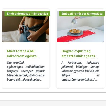
Emésztőrendszer támogatása
Emésztőrendszer támogatása
otikus baktérium csíra:
asei PXN® 37™,
nosus PXN® 54™,
mophilus PXN® 66™,
philus PXN® 35™,
eve PXN® 25™,
Miért fontos a bél
Hogyan óvjuk meg
ngum PXN® 30™,
mikrobiom egészs...
emésztésünk egészs...
Szervezetünk
A karácsonyi időszakra
egészséges működésében
jellemző, bőséges ünnepi
 frukto-oligoszacharid (inulin); vivőanyag: magnézium-
központi szerepet játszik
lakomák gyakran kihívás elé
titán-dioxid (E171)
bélrendszerünk, különösen a
állítják az
benne élő mikroszkopiku...
emésztőrendszerünket. A...
láson feltüntetett időpontot.