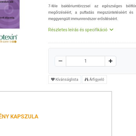
7-féle baktériumtörzzsel az egészséges bélfló
megőrzéséért, a puffadás megszüntetéséért és
meggyengült immunrendszer erősítéséért.
Részletes leírás és specifikáció
Kívánságlista
Árfigyelő
ÉNY KAPSZULA