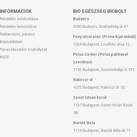
nedvességtől való védelem érdekében az eredeti
INFORMÁCIÓK
BIO EGÉSZSÉG BIOBOLT
Rendelés módosítása
Budaörs
 jogosultja: ADM Protexin Limited, Egyesült Királyság
Rendelés lemondása
2040 Budaörs, Szabadság út 61.
Reklamáció, panasz
Fény utcai piac (Príma kijáratánál)
Adatvédelem
1024 Budapest, Lövőház utca 12.
súlyozott, vegyes étrendet és az egészséges életmódot! A
Panaszkezelési szabályzat
 termék nem az orvosi kezelés helyettesítésére alkalmas!
Pólus Center (Pólus patikával
ÁSZF
 meg kezelőorvosával. Kisgyermektől elzárva tartandó!
szemben)
1152 Budapest, Szentmihályi út 131.
Rákóczi út
1072 Budapest, Rákóczi út 10.
Szent István körút
1137 Budapest, Szent István Körút
18.
Bartók Béla
1114 Budapest, Bartók Béla út 71.