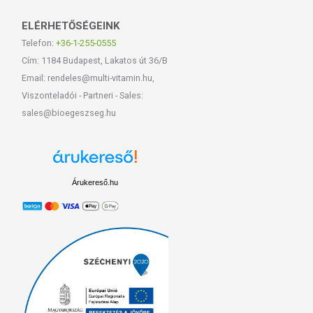
ELÉRHETŐSÉGEINK
Telefon:
+36-1-255-0555
Cím: 1184 Budapest, Lakatos út 36/B
Email: rendeles@multi-vitamin.hu,
Viszonteladói - Partneri - Sales:
sales@bioegeszseg.hu
Árukereső.hu