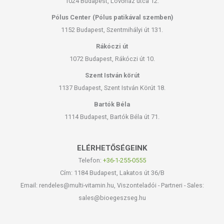
1024 Budapest, Lövőház utca 12.
Pólus Center (Pólus patikával szemben)
1152 Budapest, Szentmihályi út 131.
Rákóczi út
1072 Budapest, Rákóczi út 10.
Szent István körút
1137 Budapest, Szent István Körút 18.
Bartók Béla
1114 Budapest, Bartók Béla út 71.
ELÉRHETŐSÉGEINK
Telefon:
+36-1-255-0555
Cím: 1184 Budapest, Lakatos út 36/B
Email: rendeles@multi-vitamin.hu, Viszonteladói - Partneri - Sales:
sales@bioegeszseg.hu