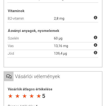
Aktív hatóanyagok 1 db kapszulában:
Vitaminok
Indiai csalán: 240 mg
-forskolin: 24 mg
B2-vitamin
2,8 mg
Kudzu kivonat: 150 mg
- flavonoid: 15 mg
Ásványi anyagok, nyomelemek
Keserű narancs kivonat: 100 mg
- szinefrin: 3 mg
Szelén
60 µg
Barna alga kivonat: 70 mg
Vas
13,16 mg
Angyalgyökér kivonat: 60 mg
Vas: 13,16 mg (94% NRV*)
Jód
139,4 µg
Szelén: 60 mcg (109% NRV*)
Riboflavin: 2,8 mg (200% NRV*)
Jód: 139,4 mcg (92,9% NRV*)
*NRV: felnőttek számára ajánlott napi beviteli referenciaérték
Vásárlói vélemények
TOVÁBBI TUDNIVALÓK
Vásárlók átlagos értékelése
Minőségét megőrzi: Lásd a csomagoláson feltüntetett időpontot.
5
Tárolás: Száraz, hűvös, fényvédett helyen, gyermekektől elzárva.