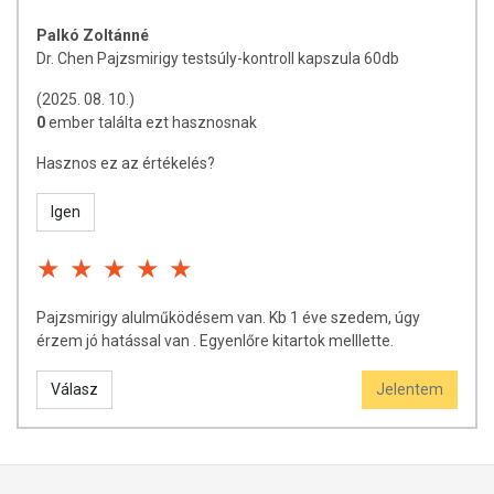
kiegészítését szolgálják, és koncentrált formában tartalmaznak
tápanyagokat. Bár az étrend-kiegészítők kedvező élettani
Palkó Zoltánné
hatással rendelkezhetnek, amely egyénenként eltérő lehet, jelölésük,
Dr. Chen Pajzsmirigy testsúly-kontroll kapszula 60db
megjelenítésük, és reklámozásuk során nem engedélyezett a
(2025. 08. 10.)
készítményeknek betegséget megelőző vagy gyógyító
0
ember találta ezt hasznosnak
hatást tulajdonítani.
Hasznos ez az értékelés?
Igen
Pajzsmirigy alulműködésem van. Kb 1 éve szedem, úgy
érzem jó hatással van . Egyenlőre kitartok melllette.
Válasz
Jelentem