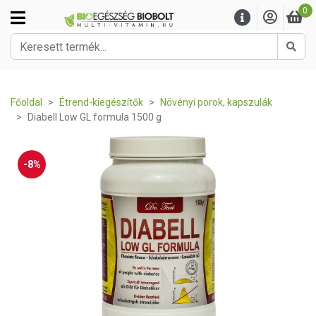
0
Kere
Főoldal
Étrend-kiegészítők
Növényi porok, kapszulák
Diabell Low GL formula 1500 g
-8%