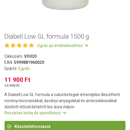
Diabell Low GL formula 1500 g
Ugrás az értékelésekhez
Cikkszám:
VO020
EAN:
5999881960020
Gyártó:
Egyéb
11 900 Ft
12 990 Ft
A Diabell Low GL formula a cukorbetegek étrendjébe illeszthető
növényi kivonatokkal, ásványi anyagokkal és antioxidánsokkal
dúsított előcsíráztatott bio árpa italpor.
Részletes leírás és specifikáció
Készletinformáció