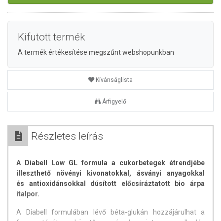
Kifutott termék
A termék értékesítése megszűnt webshopunkban
Kívánságlista
Árfigyelő
Részletes leírás
A Diabell Low GL formula a cukorbetegek étrendjébe
illeszthető növényi kivonatokkal, ásványi anyagokkal
és antioxidánsokkal dúsított előcsíráztatott bio árpa
italpor.
A Diabell formulában lévő béta-glukán hozzájárulhat a