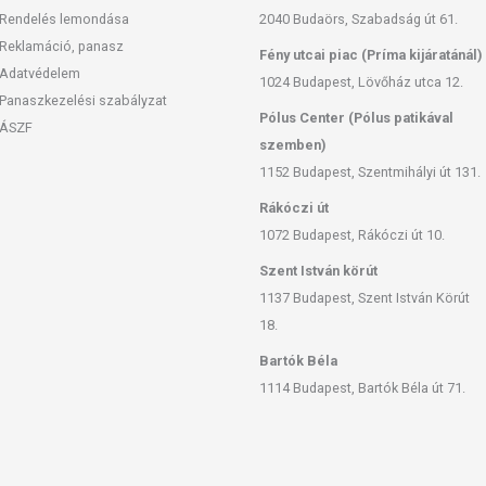
Rendelés lemondása
2040 Budaörs, Szabadság út 61.
Reklamáció, panasz
Fény utcai piac (Príma kijáratánál)
Adatvédelem
1024 Budapest, Lövőház utca 12.
Panaszkezelési szabályzat
Pólus Center (Pólus patikával
ÁSZF
szemben)
1152 Budapest, Szentmihályi út 131.
Rákóczi út
1072 Budapest, Rákóczi út 10.
Szent István körút
1137 Budapest, Szent István Körút
18.
Bartók Béla
1114 Budapest, Bartók Béla út 71.