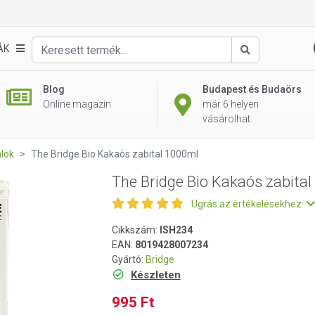
al 1000ml
ÁK
Keresés
Blog
Budapest és Budaörs
Online magazin
már 6 helyen
vásárolhat
alok
The Bridge Bio Kakaós zabital 1000ml
The Bridge Bio Kakaós zabita
Ugrás az értékelésekhez
Cikkszám:
ISH234
EAN:
8019428007234
Gyártó:
Bridge
Készleten
995 Ft