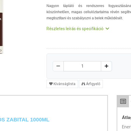
Nagyon tápláló és rendszeres fogyasztásán
köszönhetően, magas cellulóztartalma révén segíth
megtisztítani és szabályozni a belek működését.
Részletes leírás és specifikáció
Kívánságlista
Árfigyelő
Átla
S ZABITAL 1000ML
Ener