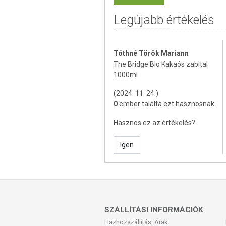
TOVÁBBI TUDNIVALÓK
Legújabb értékelés
Tárolási információk:
Hűvös, száraz hel
Használati információk:
Használat előtt
Tóthné Török Mariann
The Bridge Bio Kakaós zabital
Az oldalunkon lévő adatokat folyamato
1000ml
Szeretnénk felhívni azonban a figyelmet
(2024. 11. 24.)
termékfotókat, tápérték-, összetétel-, és
0
ember találta ezt hasznosnak
értékek eltérhetnek az élelmiszerek ter
csomagolásán találják meg.
Hasznos ez az értékelés?
Igen
SZÁLLÍTÁSI INFORMÁCIÓK
Házhozszállítás, Árak