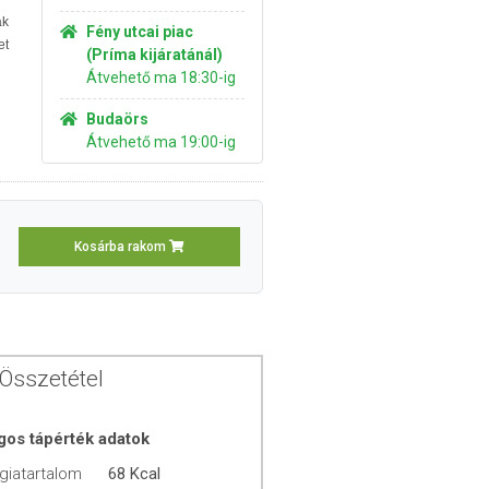
ak
Fény utcai piac
et
(Príma kijáratánál)
Átvehető ma 18:30-ig
Budaörs
Átvehető ma 19:00-ig
Kosárba rakom
Összetétel
gos tápérték adatok
giatartalom
68 Kcal