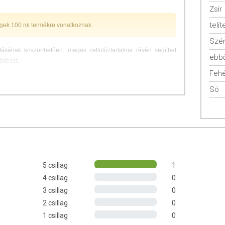
Zsír
telít
égek 100 ml termékre vonatkoznak.
Szén
tásának köszönhetően, magas cellulóztartalma révén segíthet
ebbő
ödését.
Fehé
e” termék organikusan termesztett hozzávalókból készül, és
Só
arancia Kft. (HU-ÖKO-02) tanúsítványaival.
centrátum, Bio zsírszegény kakaópor (1,5%), Bio napraforgó olaj,
nyag: karragén. Nyomokban szóját tartalmazhat.
5 csillag
1
4 csillag
0
3 csillag
0
2 csillag
0
1 csillag
0