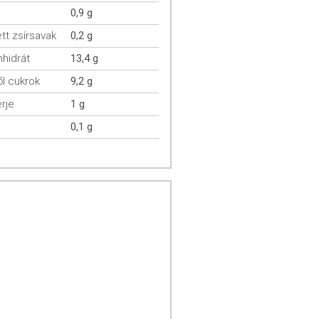
0,9 g
ett zsírsavak
0,2 g
hidrát
13,4 g
l cukrok
9,2 g
rje
1 g
0,1 g