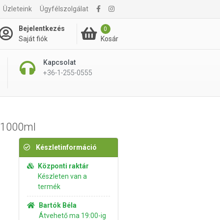
Üzleteink
Ügyfélszolgálat
995 Ft
Kosárba rakom
Bejelentkezés
0
Kosár
Saját fiók
Kapcsolat
+36-1-255-0555
l 1000ml
Készletinformáció
Központi raktár
Készleten van a
termék
Bartók Béla
Átvehető ma 19:00-ig