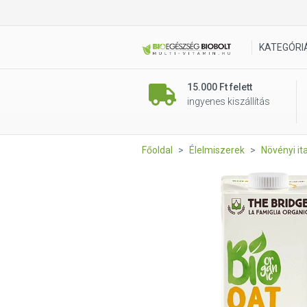
The Bridge Bio Kakaós zabit
KATEGÓRI
15.000 Ft felett
ingyenes kiszállítás
Főoldal
Élelmiszerek
Növényi it