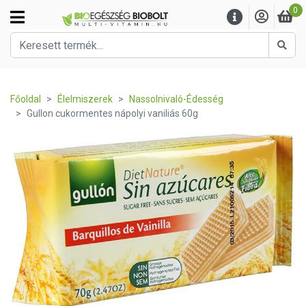
0
Kere
Főoldal
Élelmiszerek
Nassolnivaló-Édesség
Gullon cukormentes nápolyi vaniliás 60g