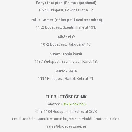
Fény utcai piac (Príma kijáratánál)
1024 Budapest, Lövőház utca 12.
Pólus Center (Pólus patikával szemben)
1152 Budapest, Szentmihályi út 131.
Rákóczi út
1072 Budapest, Rákóczi út 10.
Szent István körút
1137 Budapest, Szent István Körút 18.
Bartók Béla
1114 Budapest, Bartók Béla út 71.
ELÉRHETŐSÉGEINK
Telefon:
+36-1-255-0555
Cím: 1184 Budapest, Lakatos út 36/B
Email: rendeles@multi-vitamin.hu, Viszonteladói - Partneri - Sales:
sales@bioegeszseg.hu