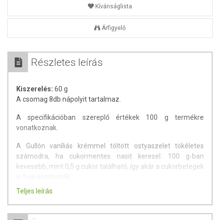
Kívánságlista
Árfigyelő
Részletes leírás
Kiszerelés:
60 g
A csomag 8db nápolyit tartalmaz.
A specifikációban szereplő értékek 100 g termékre
vonatkoznak.
A Gullón vaníliás krémmel töltött ostyaszelet tökéletes
számodra, ha cukormentes nasit keresel. 100 g-ban
kevesebb, mint 0,5 g cukor található, így akár a cukorbetegek
is fogyaszthatják.
Teljes leírás
A termék nyomokban tejet, földimogyorót és dióféléket
tartalmazhat.