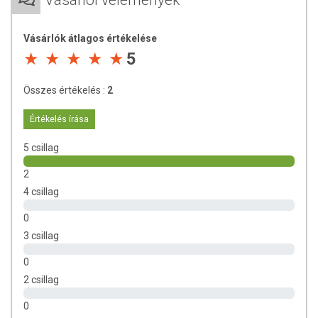
Vásárlói vélemények
Tárolás:
Száraz, hűvös napfénytől védett helyen.
Vásárlók átlagos értékelése
5
Összes értékelés :
2
Értékelés írása
5 csillag
2
4 csillag
0
3 csillag
0
2 csillag
0