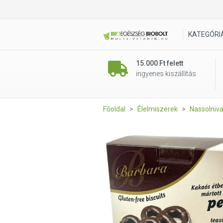
Barbara Vaníliás perec étcs
KATEGÓRI
15.000 Ft felett
ingyenes kiszállítás
Főoldal
Élelmiszerek
Nassolniv