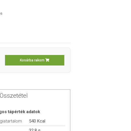
es
Kosárba rakom
Összetétel
gos tápérték adatok
giatartalom
540 Kcal
32,8 g