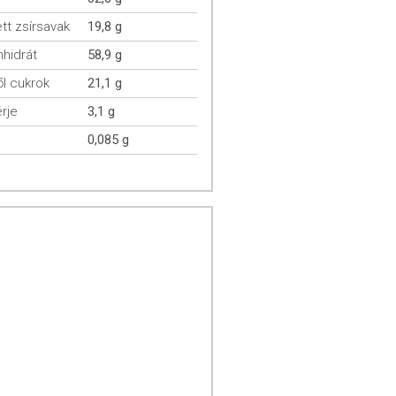
ett zsírsavak
19,8 g
hidrát
58,9 g
l cukrok
21,1 g
rje
3,1 g
0,085 g