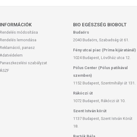
INFORMÁCIÓK
BIO EGÉSZSÉG BIOBOLT
Rendelés módosítása
Budaörs
Rendelés lemondása
2040 Budaörs, Szabadság út 61.
Reklamáció, panasz
Fény utcai piac (Príma kijáratánál)
Adatvédelem
1024 Budapest, Lövőház utca 12.
Panaszkezelési szabályzat
Pólus Center (Pólus patikával
ÁSZF
szemben)
1152 Budapest, Szentmihályi út 131.
Rákóczi út
1072 Budapest, Rákóczi út 10.
Szent István körút
1137 Budapest, Szent István Körút
18.
Bartók Béla