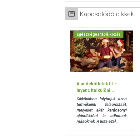
telített zsírsavak: 19,8 g
Fehérje: 3,1 g
Kapcsolódó cikkek
Só: 0,098 g
TOVÁBBI TUDNIVALÓK
Egészséges táplálkozás
Tárolás: Száraz, hűvös helyen.
Minőségét megőrzi: Lásd a csomagoláson 
Forgalmazza: DIÉTA Bt. Hungary
Az oldalunkon lévő adatokat folyamato
Ajándékötletek III. -
Szeretnénk felhívni azonban a figyelmet
Ínyenc italkülönl...
termékfotókat, tápérték-, összetétel-, és
Cikkünkben folytatjuk azon
értékek eltérhetnek az élelmiszerek ter
termékeink felsorolását,
csomagolásán találják meg.
melyeket akár karácsonyi
ajándékként is adhatunk
másoknak. A lista ezal...