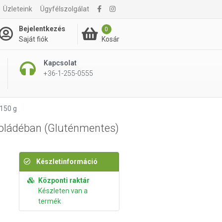
Üzleteink
Ügyfélszolgálat
2 030 Ft
Kosárba rakom
Bejelentkezés
0
Kosár
Saját fiók
Kapcsolat
+36-1-255-0555
 150 g
koládéban (Gluténmentes)
Készletinformáció
Központi raktár
Készleten van a
termék