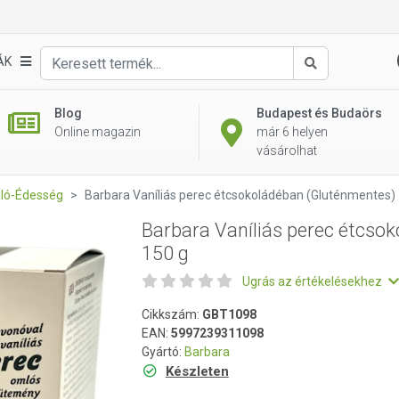
okoládéban (Gluténmentes) 150 g
ÁK
Keresés
Blog
Budapest és Budaörs
Online magazin
már 6 helyen
vásárolhat
aló-Édesség
Barbara Vaníliás perec étcsokoládéban (Gluténmentes)
Barbara Vaníliás perec étcso
150 g
Ugrás az értékelésekhez
Cikkszám:
GBT1098
EAN:
5997239311098
Gyártó:
Barbara
Készleten