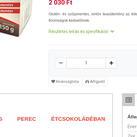
2 030 Ft
Glutén- és szójamentes, omlós teasütemény az éd
finomságok kedvelőinek.
Részletes leírás és specifikáció
Kívánságlista
Árfigyelő
Átla
ÁS PEREC ÉTCSOKOLÁDÉBAN
Ener
Zsír