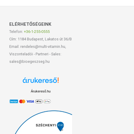
ELÉRHETŐSÉGEINK
Telefon:
+36-1-255-0555
Cím: 1184 Budapest, Lakatos út 36/B
Email: rendeles@multi-vitamin.hu,
Viszonteladói - Partneri - Sales:
sales@bioegeszseg.hu
Árukereső.hu