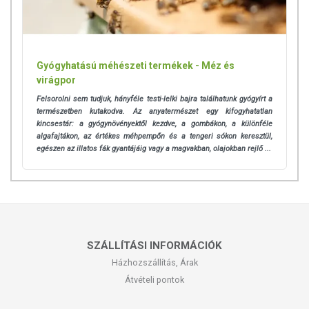
Gyógyhatású méhészeti termékek - Méz és
virágpor
Felsorolni sem tudjuk, hányféle testi-lelki bajra találhatunk gyógyírt a
természetben kutakodva. Az anyatermészet egy kifogyhatatlan
kincsestár: a gyógynövényektől kezdve, a gombákon, a különféle
algafajtákon, az értékes méhpempőn és a tengeri sókon keresztül,
egészen az illatos fák gyantájáig vagy a magvakban, olajokban rejlő ...
SZÁLLÍTÁSI INFORMÁCIÓK
Házhozszállítás, Árak
Átvételi pontok