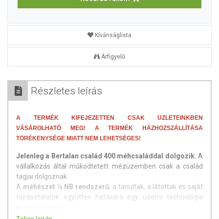
Kívánságlista
Árfigyelő
Részletes leírás
A TERMÉK KIFEJEZETTEN CSAK ÜZLETEINKBEN
VÁSÁROLHATÓ MEG! A TERMÉK HÁZHOZSZÁLLÍTÁSA
TÖRÉKENYSÉGE MIATT NEM LEHETSÉGES!
Jelenleg a Bertalan család 400 méhcsaláddal dolgozik.
A
vállalkozás által működtetett mézüzemben csak a család
tagjai dolgoznak
A
méhészet ½ NB rendszerű
, a tanultak, a látottak és saját
tapasztalatok együttes hatására egy üzemi technológia
szerint dolgozik.
Fő méhészeti tevékenységük a méztermelés. A méhtartás