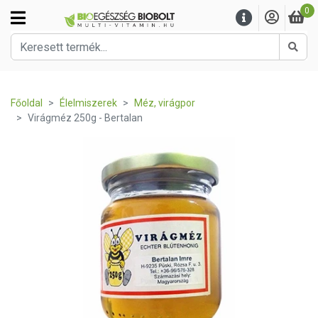
0
Kere
Főoldal
Élelmiszerek
Méz, virágpor
Virágméz 250g - Bertalan