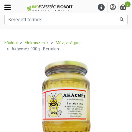
0
Kere
Főoldal
Élelmiszerek
Méz, virágpor
Akácméz 900g - Bertalan