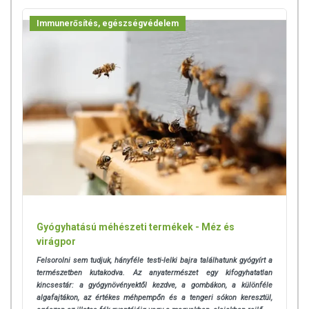
Immunerősítés, egészségvédelem
Gyógyhatású méhészeti termékek - Méz és
virágpor
Felsorolni sem tudjuk, hányféle testi-lelki bajra találhatunk gyógyírt a
természetben kutakodva. Az anyatermészet egy kifogyhatatlan
kincsestár: a gyógynövényektől kezdve, a gombákon, a különféle
algafajtákon, az értékes méhpempőn és a tengeri sókon keresztül,