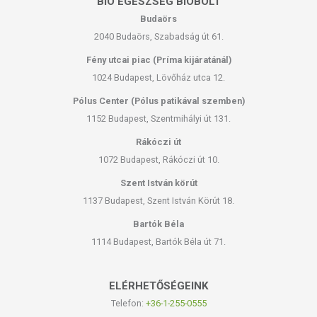
BIO EGÉSZSÉG BIOBOLT
Budaörs
2040 Budaörs, Szabadság út 61.
Fény utcai piac (Príma kijáratánál)
1024 Budapest, Lövőház utca 12.
Pólus Center (Pólus patikával szemben)
1152 Budapest, Szentmihályi út 131.
Rákóczi út
1072 Budapest, Rákóczi út 10.
Szent István körút
1137 Budapest, Szent István Körút 18.
Bartók Béla
1114 Budapest, Bartók Béla út 71.
ELÉRHETŐSÉGEINK
Telefon:
+36-1-255-0555