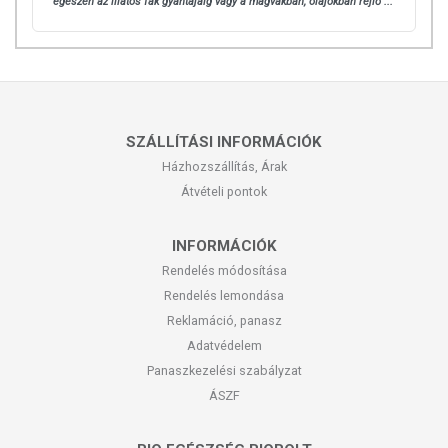
egészen az illatos fák gyantájáig vagy a magvakban, olajokban rejlő ...
SZÁLLÍTÁSI INFORMÁCIÓK
Házhozszállítás, Árak
Átvételi pontok
INFORMÁCIÓK
Rendelés módosítása
Rendelés lemondása
Reklamáció, panasz
Adatvédelem
Panaszkezelési szabályzat
ÁSZF