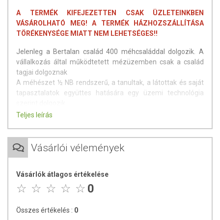
A TERMÉK KIFEJEZETTEN CSAK ÜZLETEINKBEN
VÁSÁROLHATÓ MEG! A TERMÉK HÁZHOZSZÁLLÍTÁSA
TÖRÉKENYSÉGE MIATT NEM LEHETSÉGES!!
Jelenleg a Bertalan család 400 méhcsaláddal dolgozik. A
vállalkozás által működtetett mézüzemben csak a család
tagjai dolgoznak
A méhészet ½ NB rendszerű, a tanultak, a látottak és saját
tapasztalatok együttes hatására egy üzemi technológia
szerint dolgozik.
Fő méhészeti tevékenységük a méztermelés. A méhtartás
Teljes leírás
technológiájának köszönhetően kiváló minőségű
fajtamézeket pergetnek.
Vásárlói vélemények
Az üzem méhészeti termékek felvásárlásával,
csomagolásával és értékesítésével foglalkozik. Az üzem
elsődleges bevételi forrását a méz, kisebb mértékben
Vásárlók átlagos értékelése
szárított virágpor csomagolása ill. értékesítése jelenti.
0
Összes értékelés :
0