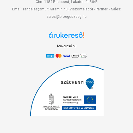
Cím: 1184 Budapest, Lakatos út 36/B
Email: rendeles@multi-vitamin.hu, Viszonteladói - Partneri - Sales:
sales@bioegeszseg.hu
Árukereső.hu