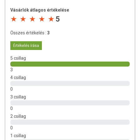
amelyből cukrok: 0,03 g
Vásárlók átlagos értékelése
Fehérje: 11,2 g
5
Só: 0,03 g
Felhasználási javaslat:
Felhasználható liszttel készülő
Összes értékelés :
3
termékekhez legfeljebb 30 %-os arányban.
Értékelés írása
Tárolás:
száraz, hűvös helyen
5 csillag
Származási hely:
Magyarország (hazai feldolgozású
termék)
3
4 csillag
0
3 csillag
0
2 csillag
0
1 csillag