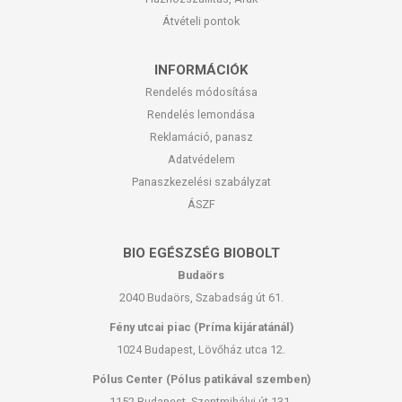
Átvételi pontok
INFORMÁCIÓK
Rendelés módosítása
Rendelés lemondása
Reklamáció, panasz
Adatvédelem
Panaszkezelési szabályzat
ÁSZF
BIO EGÉSZSÉG BIOBOLT
Budaörs
2040 Budaörs, Szabadság út 61.
Fény utcai piac (Príma kijáratánál)
1024 Budapest, Lövőház utca 12.
Pólus Center (Pólus patikával szemben)
1152 Budapest, Szentmihályi út 131.