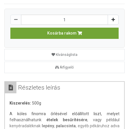
Kosárba rakom
Kívánságlista
Árfigyelő
Részletes leírás
Kiszerelés:
500g
A köles finomra őrlésével előállított liszt, melyet
felhasználhatunk
ételek besűrítésére
, vagy például
kenyéradaléknak
lepény
,
palacsinta
, egyéb pékáruhoz adva