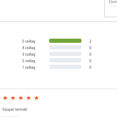
Élel
lmi rostban gazdag, hozzáadott zsiradék nélküli kelt tésztás
les liszt, quinoa liszt), tápióka keményítő, útifű maghéj liszt
5 csillag
2
ket is feldolgozó üzemben készült.
Gluténmentes termékeket
4 csillag
0
3 csillag
0
n:
2 csillag
0
1 csillag
0
 0,5 g
Szuper termék
zetes módon előforduló cukrokat tartalmaz.