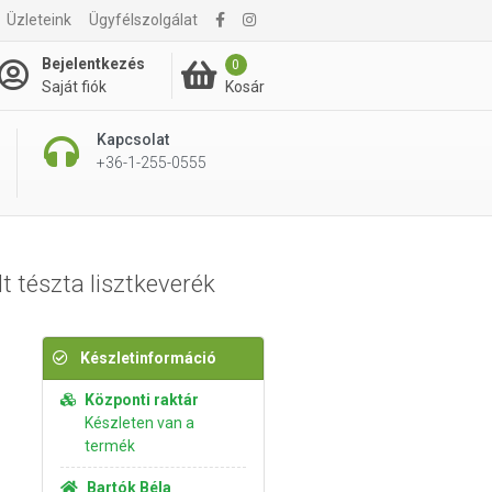
Üzleteink
Ügyfélszolgálat
2 995 Ft
Kosárba rakom
Bejelentkezés
0
Kosár
Saját fiók
Kapcsolat
+36-1-255-0555
tészta lisztkeverék
Készletinformáció
Központi raktár
Készleten van a
termék
Bartók Béla