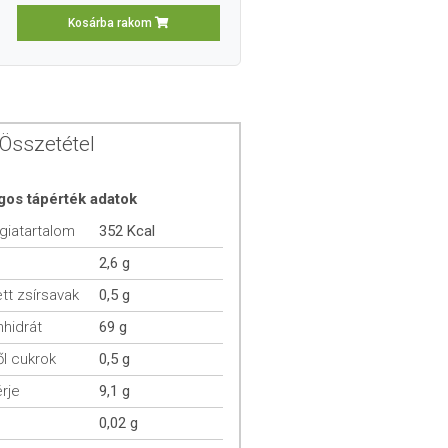
Kosárba rakom
Összetétel
gos tápérték adatok
giatartalom
352 Kcal
2,6 g
ett zsírsavak
0,5 g
hidrát
69 g
l cukrok
0,5 g
rje
9,1 g
0,02 g