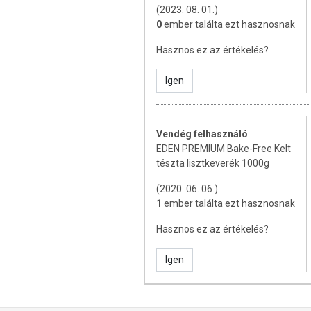
(2023. 08. 01.)
ELKÉSZÍTÉSI JAVASLAT
0
ember találta ezt hasznosnak
Hasznos ez az értékelés?
FONOTT KALÁCS RECEPT (HOZ
Hozzávalók 1 db körülbelül 390 grammo
Igen
200 g lisztkeverék
200 g langyos víz
2,5 g Eden Premium fekete só (e
Vendég felhasználó
2,5 g Eden Premium kókuszvirág 
EDEN PREMIUM Bake-Free Kelt
50 g Eden Premium porrá őrölt erit
tészta lisztkeverék 1000g
1 tasak porélesztő (7 g)
(2020. 06. 06.)
Elkészítés:
1
ember találta ezt hasznosnak
Keverjük össze a hozzávalókat és lefed
Hasznos ez az értékelés?
részre és száraz felületen sodorjuk heng
Szilikonos sütőpapírral bélelt tepsin el
Igen
percig 180 fokon végig alsó-felső sütésse
HAGYOMÁNYOS JELLEGŰ
ZSIRADÉKKAL):