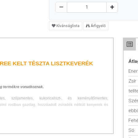
Kívánságlista
Árfigyelő
Átla
REE KELT TÉSZTA LISZTKEVERÉK
Ener
Zsír
 g termékre vonatkoznak.
telít
tes, szójamentes, kukoricaliszt-, és keményítőmentes,
Szén
elmi rostban gazdag, hozzáadott zsiradék nélküli kenyerek és
ebbő
Fehé
LET
Só
tes, szójamentes, kukoricaliszt-, és keményítőmentes,