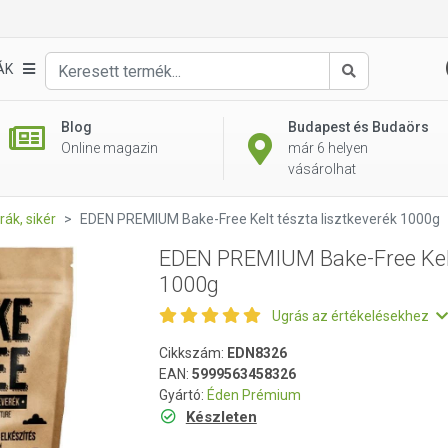
 tészta lisztkeverék 1000g
ÁK
Keresés
Blog
Budapest és Budaörs
Online magazin
már 6 helyen
vásárolhat
rák, sikér
EDEN PREMIUM Bake-Free Kelt tészta lisztkeverék 1000g
EDEN PREMIUM Bake-Free Kelt 
1000g
Ugrás az értékelésekhez
Cikkszám:
EDN8326
EAN:
5999563458326
Gyártó:
Éden Prémium
Készleten