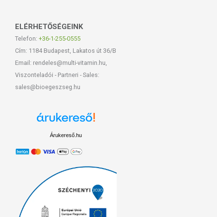
ELÉRHETŐSÉGEINK
Telefon:
+36-1-255-0555
Cím: 1184 Budapest, Lakatos út 36/B
Email: rendeles@multi-vitamin.hu,
Viszonteladói - Partneri - Sales:
sales@bioegeszseg.hu
Árukereső.hu