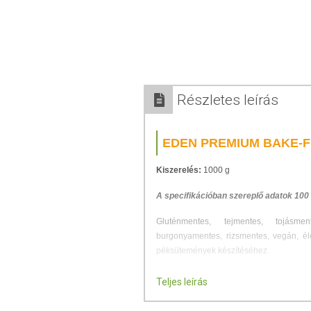
Részletes leírás
EDEN PREMIUM BAKE-F
Kiszerelés:
1000 g
A specifikációban szereplő adatok 100
Gluténmentes, tejmentes, tojásmen
burgonyamentes, rizsmentes, vegán, él
péksütemények készítéséhez.
FELHASZNÁLÁSI TERÜ
Teljes leírás
Gluténmentes, tejmentes, tojásmen