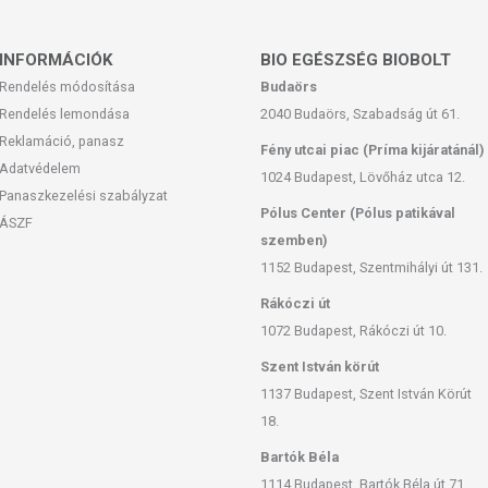
INFORMÁCIÓK
BIO EGÉSZSÉG BIOBOLT
everék
Rendelés módosítása
Budaörs
Rendelés lemondása
2040 Budaörs, Szabadság út 61.
hagyható)
Reklamáció, panasz
Fény utcai piac (Príma kijáratánál)
cukor
Adatvédelem
1024 Budapest, Lövőház utca 12.
rit
Panaszkezelési szabályzat
Pólus Center (Pólus patikával
ÁSZF
 tészta lisztkeverék
szemben)
1152 Budapest, Szentmihályi út 131.
Rákóczi út
-es fokozaton 2-3 perc) a hozzávalókat és lefedve meleg helyen
darab egyforma részre és enyhén lisztezett felületen sodorjunk
1072 Budapest, Rákóczi út 10.
s tegyük szilikonos sütőpapírral bélelt 12x25 cm-es formába.
Szent István körút
 Előmelegített 210 fokos sütőben süssük 40 percig alsó-felső
1137 Budapest, Szent István Körút
on szintén alsó, felső sütéssel. Várjuk meg amíg teljesen kihűl,
25,5 g lesz.
18.
Bartók Béla
1114 Budapest, Bartók Béla út 71.