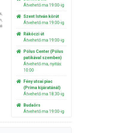
Átvehető ma 19:00-ig
s,
Szent István körút
n,
Átvehető ma 19:00-ig
li
Rákóczi út
Átvehető ma 19:00-ig
Pólus Center (Pólus
patikával szemben)
Átvehető ma, nyitás:
10:00
Fény utcai piac
(Príma kijáratánál)
Átvehető ma 18:30-ig
Budaörs
Átvehető ma 19:00-ig