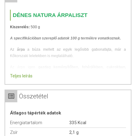
DÉNES NATURA ÁRPALISZT
Kiszerelés:
500 g
A specifikációban szereplő adatok 100 g termékre vonatkoznak.
Az
árpa
a búza mellett az egyik legősibb gabonafajta, már a
Kőkorszaki leletekben is megtalálható.
Az árpa igen
gazdag keményítőben, fehérjékben, cukrokban,
vitaminokban
(A, B1, B2, B5, B6, E)
és ásványi anyagokban
Teljes leírás
(kalcium, kálium, foszfor, szilícium, vas), azonban nátriumban szegény.
Az árpa a
szervezet számára nagyon könnyen emészthető
és igen
Összetétel
tápláló
, kellemes, szelíd ízű gabona. Számos olyan, kedvező hatással
rendelkezik, amely megszokott táplálékainkra sajnos nem mindig
jellemző. Az árpa rendszeres fogyasztása segít
megelőzni a
Átlagos tápérték adatok
székrekedést, javítja a bélműködést, így csökkenti a
Energiatartalom
335 Kcal
bélproblémákat.
Zsír
2,1 g
Felhasználási javaslat:
Felhasználható lepénykenyér készítéséhez