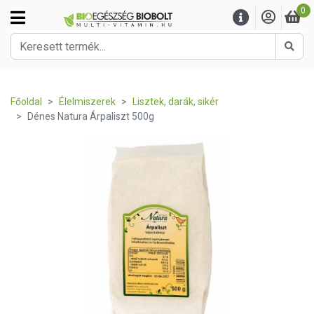
0
Kere
Főoldal
Élelmiszerek
Lisztek, darák, sikér
Dénes Natura Árpaliszt 500g