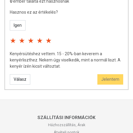
0
ember találta ezt hasznosnak
Hasznos ez az értékelés?
Igen
Kenyérsütéshez vettem. 15 - 20%-ban keverem a
kenyérliszthez. Nekem úgy viselkedik, mint a normál liszt. A
kenyér ízén kicsit változtat.
Válasz
Jelentem
SZÁLLÍTÁSI INFORMÁCIÓK
Házhozszállítás, Árak
Átvételi pontok