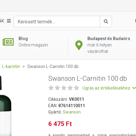
ÁK
Keresés
Blog
Budapest és Budaörs
Online magazin
már 6 helyen
vásárolhat
L-karnitin
Swanson L-Carnitin 100 db
Swanson L-Carnitin 100 db
Ugrás az értékelésekhez
Cikkszám:
VK0011
EAN:
87614110011
Gyártó:
Swanson
6 475 Ft
A karnitin megnövelheti a zsírok energiaforráské