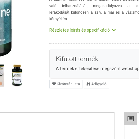
való felhasználását, megakadályozva a zs
lerakódását különösen a szív, a máj és a vázizm
környékén.
Részletes leírás és specifikáció
Kifutott termék
A termék értékesítése megszűnt websho
Kívánságlista
Árfigyelő