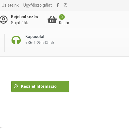
Üzleteink
Ügyfélszolgálat
6 475 Ft
Bejelentkezés
0
Kosár
Saját fiók
Kapcsolat
+36-1-255-0555
Készletinformáció
nt