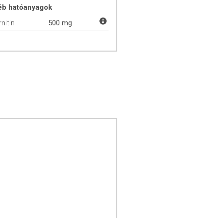
éb hatóanyagok
nitin
500 mg