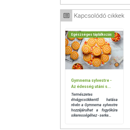
csökkentésében.
A karnitint a szervezetünk képes előáll
Kapcsolódó cikkek
B6-vitamin, valamint két aminosav a lizi
függ ezen kívül a C-vitamin ellátottságun
Egészséges táplálkozás
Az L-Carnitine jótékony hatásai:
Fokozza az izmok erőnlétét és h
Csökkenti a testzsír mennyiségét
Hozzájárul az egészséges szívmű
Csecsemők és kisgyermekek szervezetébe
terhes és szoptató anyák L-karnitin igén
Gymnema sylvestre -
Mivel az L-karnitint elsősorban a 
Az édesség utáni s...
vegetáriánus táplálkozás a szervezet L-k
Az immunrendszer legyengülésével, a króni
Természetes
étvágycsökkentő hatása
alacsonyabb L-karnitin szintje.
révén a Gymnema sylvestre
hozzájárulhat a fogyókúra
Használata biztonságos. Még extrém
sikerességéhez - serke...
3000 mg feletti adagok fogyasztása halsz
Napi ajánlott mennyiség:
1 tabletta