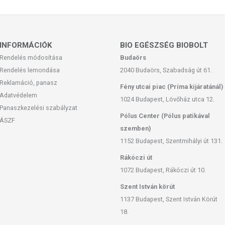
rnitin
INFORMÁCIÓK
BIO EGÉSZSÉG BIOBOLT
kálcium-karbonát, L-karnitin, emulgeálószer: mikrokristályos
Rendelés módosítása
Budaörs
ltodextrin, csomódást gátló anyagok: (zsírsavak magnézium sói,
Rendelés lemondása
2040 Budaörs, Szabadság út 61.
ikum, tisztított víz, stabilizátor: hidroxi-propil-metil-cellulóz,
Reklamáció, panasz
Fény utcai piac (Príma kijáratánál)
Adatvédelem
1024 Budapest, Lövőház utca 12.
Panaszkezelési szabályzat
san frissítjük, törekszünk arra, hogy naprakészek legyenek.
Pólus Center (Pólus patikával
ÁSZF
, hogy ennek ellenére a webshopon szereplő adatok (beleértve a
szemben)
 allergén információkat is) csak tájékoztató jellegűek, a tényleges
1152 Budapest, Szentmihályi út 131.
mészetéből adódóan. A friss, aktuális információkat a termékek
Rákóczi út
1072 Budapest, Rákóczi út 10.
 európai uniós szabályozás szerint élelmiszereknek minősülnek,
Szent István körút
zítését szolgálják, és koncentrált formában tartalmaznak
1137 Budapest, Szent István Körút
k kedvező élettani hatással rendelkezhetnek, amely egyénenként
18.
k, és reklámozásuk során nem engedélyezett a készítményeknek