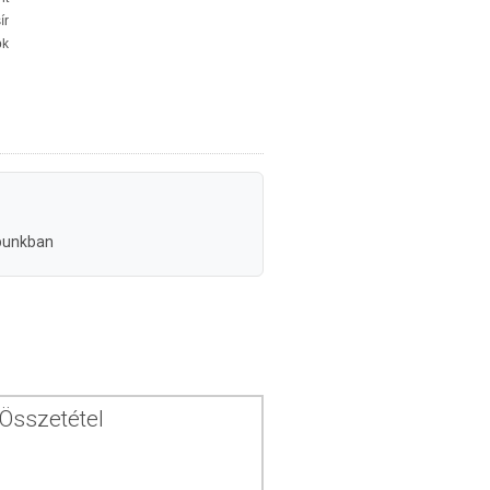
ír
ok
punkban
Összetétel