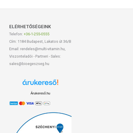
ELÉRHETŐSÉGEINK
Telefon:
+36-1-255-0555
Cím: 1184 Budapest, Lakatos út 36/B
Email: rendeles@multi-vitamin.hu,
Viszonteladói - Partneri - Sales:
sales@bioegeszseg.hu
Árukereső.hu