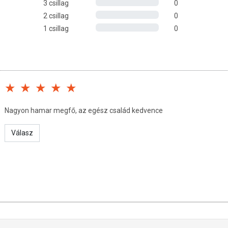
3 csillag
0
2 csillag
0
1 csillag
0
úlyozott, vegyes étrendet és az egészséges életmódot!
et! A termék nem az orvosi kezelés helyettesítésére
latát beszélje meg kezelőorvosával. Az ajánlott napi
l! Ne szedje a készítményt, ha az összetevők bármelyikére
l elzárva tartandó!
Nagyon hamar megfő, az egész család kedvence
Válasz