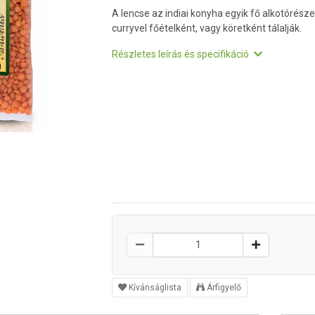
A lencse az indiai konyha egyik fő alkotórésze
curryvel főételként, vagy köretként tálalják.
Részletes leírás és specifikáció
Kívánságlista
Árfigyelő