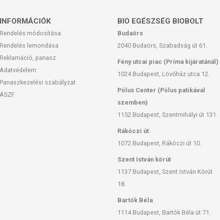
INFORMÁCIÓK
BIO EGÉSZSÉG BIOBOLT
Rendelés módosítása
Budaörs
Rendelés lemondása
2040 Budaörs, Szabadság út 61.
Reklamáció, panasz
Fény utcai piac (Príma kijáratánál)
Adatvédelem
1024 Budapest, Lövőház utca 12.
Panaszkezelési szabályzat
Pólus Center (Pólus patikával
ÁSZF
szemben)
1152 Budapest, Szentmihályi út 131.
Rákóczi út
1072 Budapest, Rákóczi út 10.
Szent István körút
1137 Budapest, Szent István Körút
18.
Bartók Béla
1114 Budapest, Bartók Béla út 71.