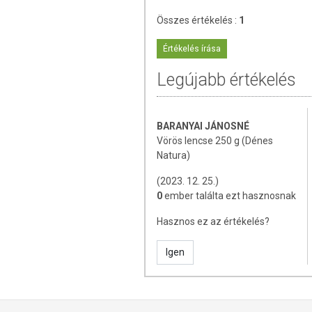
Tárolás
:
Összes értékelés :
1
Száraz, hűvös helyen tartandó.
Értékelés írása
A termék nem helyettesíti a kiegyens
A termék nem gyógyít betegségek
Legújabb értékelés
alkalmas! Betegség esetén haszná
fogyasztási mennyiséget ne lépje tú
érzékeny vagy allergiás! Kisgyermektő
BARANYAI JÁNOSNÉ
Vörös lencse 250 g (Dénes
Natura)
(2023. 12. 25.)
0
ember találta ezt hasznosnak
Hasznos ez az értékelés?
Igen