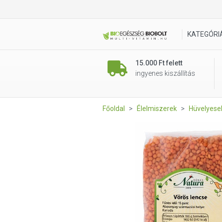
Vörös lencse 250 g (Dénes N
KATEGÓRI
15.000 Ft felett
ingyenes kiszállítás
Főoldal
Élelmiszerek
Hüvelyesek