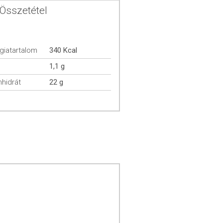
Összetétel
giatartalom
340 Kcal
1,1 g
hidrát
22 g