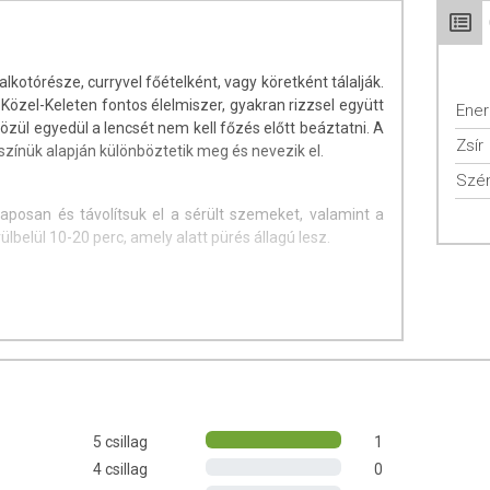
alkotórésze, curryvel főételként, vagy köretként tálalják.
 Közel-Keleten fontos élelmiszer, gyakran rizzsel együtt
Ener
özül egyedül a lencsét nem kell főzés előtt beáztatni. A
Zsír
színük alapján különböztetik meg és nevezik el.
Szén
posan és távolítsuk el a sérült szemeket, valamint a
lbelül 10-20 perc, amely alatt pürés állagú lesz.
5 csillag
1
4 csillag
0
p,hó,év)