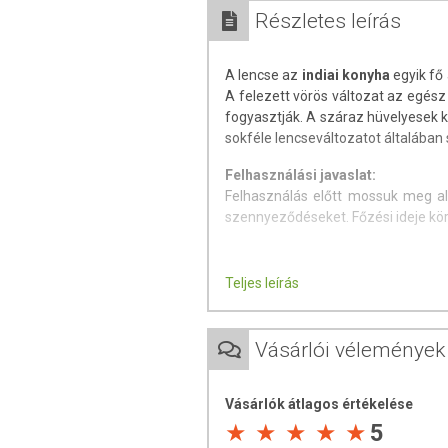
Részletes leírás
A lencse az
indiai konyha
egyik fő 
A felezett vörös változat az egész
fogyasztják. A száraz hüvelyesek k
sokféle lencseváltozatot általában 
Felhasználási javaslat:
Felhasználás előtt mossuk meg ala
szennyeződéseket. Főzési ideje körü
Teljes leírás
Tápérték 100 g termékben:
Energia 1441 kJ (340 kcal)
Fehérje 24,7 g
Vásárlói vélemények
Szénhidrát 22 g
Zsír 1,1 g
Vásárlók átlagos értékelése
Minőségét megőrzi:
5
A dobozon jelzett hónap végéig (na