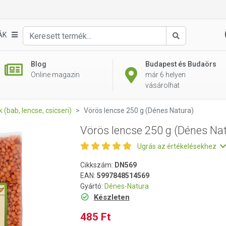
atura)
ÁK
Keresés
Blog
Budapest és Budaörs
Online magazin
már 6 helyen
vásárolhat
 (bab, lencse, csicseri)
Vörös lencse 250 g (Dénes Natura)
Vörös lencse 250 g (Dénes Na
Ugrás az értékelésekhez
Cikkszám:
DN569
EAN:
5997848514569
Gyártó:
Dénes-Natura
Készleten
485 Ft