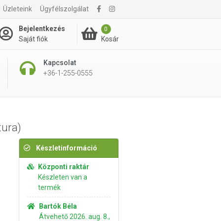
Üzleteink
Ügyfélszolgálat
485 Ft
Kosárba rakom
Bejelentkezés
0
Kosár
Saját fiók
Kapcsolat
+36-1-255-0555
tura)
Készletinformáció
Központi raktár
Készleten van a
termék
Bartók Béla
Átvehető 2026. aug. 8.,