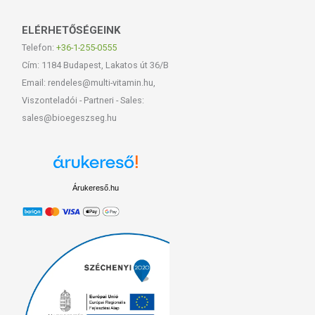
ELÉRHETŐSÉGEINK
Telefon:
+36-1-255-0555
Cím: 1184 Budapest, Lakatos út 36/B
Email: rendeles@multi-vitamin.hu,
Viszonteladói - Partneri - Sales:
sales@bioegeszseg.hu
Árukereső.hu