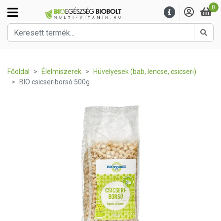
0
Kere
Főoldal
Élelmiszerek
Hüvelyesek (bab, lencse, csicseri)
BIO csicseriborsó 500g