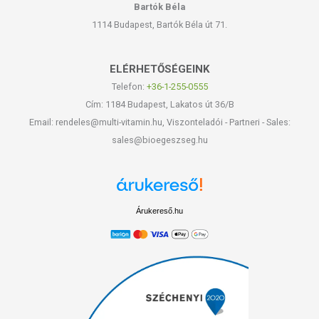
Bartók Béla
1114 Budapest, Bartók Béla út 71.
ELÉRHETŐSÉGEINK
Telefon:
+36-1-255-0555
Cím: 1184 Budapest, Lakatos út 36/B
Email: rendeles@multi-vitamin.hu, Viszonteladói - Partneri - Sales:
sales@bioegeszseg.hu
Árukereső.hu