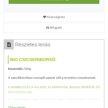
Kívánságlista
Árfigyelő
Részletes leírás
BIO CSICSERIBORSÓ
Kiszerelés:
500g
A specifikációban szereplő adatok 100 g termékre vonatkoznak.
A HUMMUSZ ÉS A FALAFEL ALAPANYAGA. MAGAS FEHÉRJE- ÉS
ROSTTARTALOM.
A csicseriborsó vagy bagolyborsó egy Közép-Keletről származó
hüvelyes. Fontos szerepet játszik a mediterráneum és India
Teljes leírás