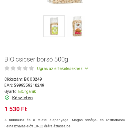
BIO csicseriborsó 500g
Ugrás az értékelésekhez
Cikkszám:
BOO0249
EAN:
5999559310249
Gyártó:
BIOrganik
Készleten
1 530 Ft
A hummusz és a falafel alapanyaga. Magas fehérje- és rosttartalom.
Felhasználás előtt 10-12 órára áztassa be.