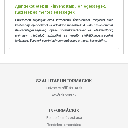
Ajándékötletek III. - Ínyenc italkülönlegességek,
fűszerek és mentes édességek
Cikkünkben folytatjuk azon termékeink felsorolását, melyeket akár
karácsonyi ajándékként is adhatunk másoknak. A lista ezalkalommal
italkülönlegességeket, ínyenc fűszerkeverékeket és ételízesítőket,
prémium minőségű szörpöket és egyéb ételkülönlegességeket
tartalmaz. Egyesek szerint minden emberhez a hasán keresztül v...
SZÁLLÍTÁSI INFORMÁCIÓK
Házhozszállítás, Árak
Átvételi pontok
INFORMÁCIÓK
Rendelés módosítása
Rendelés lemondása